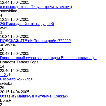
12:44 15.04.2005
я в выходные на Пилу встречать весну :)
snowblind
4
12:38 15.04.2005
Эй Пила давай хоть пару дней
wws
3
10:24 15.04.2005
ПОДСКАЖИТЕ pls Теплая робит??????
-=SoVa=-
10
00:42 15.04.2005
Горнолыжный сезон закрыт, ждем Вас на шашлыки :)...
Новости
'
Теплая
Гора
'
14
23:40 14.04.2005
...
2
Сезон то кончился
@boba
26
20:15 14.04.2005
Оставить машину в Кытлыме (Конжак).
BorisR
2