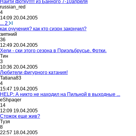
Найти фотку!!!!! из Банного 7-10апреля
russian_red
4
14:09 20.04.2005
...
2
как очучения? как кто сизон закончил?
зи
m
ний
36
12:49 20.04.2005
Хели - ски этого сезона в Приэльбрусье. Фотки.
Тин
3
10:36 20.04.2005
Любители фигурного катания!
Tatiana83
4
15:47 19.04.2005
HELP: А никто не находил на Пильной в выходные ...
eShpaqer
14
12:09 19.04.2005
Стожок еще жив?
Тузя
8
22:57 18.04.2005