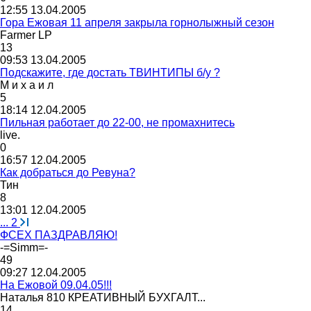
12:55 13.04.2005
Гора Ежовая 11 апреля закрыла горнолыжный сезон
Farmer LP
13
09:53 13.04.2005
Подскажите, где достать ТВИНТИПЫ б/у ?
М
и
х
а
и
л
5
18:14 12.04.2005
Пильная работает до 22-00, не промахнитесь
live.
0
16:57 12.04.2005
Как добраться до Ревуна?
Тин
8
13:01 12.04.2005
...
2
ФСЕХ ПАЗДРАВЛЯЮ!
-=Simm=-
49
09:27 12.04.2005
На Ежовой 09.04.05!!!
Наталья
810
КРЕАТИВНЫЙ
БУХГАЛТ
...
14