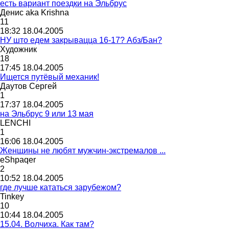
есть вариант поездки на Эльбрус
Денис
aka Krishna
11
18:32 18.04.2005
НУ што едем закрывацца 16-17? Абз/Бан?
Художник
18
17:45 18.04.2005
Ищется путёвый механик!
Даутов
Сергей
1
17:37 18.04.2005
на Эльбрус 9 или 13 мая
LENCHI
1
16:06 18.04.2005
Женщины не любят мужчин-экстремалов ...
eShpaqer
2
10:52 18.04.2005
где лучше кататься зарубежом?
Tinkey
10
10:44 18.04.2005
15.04. Волчиха. Как там?