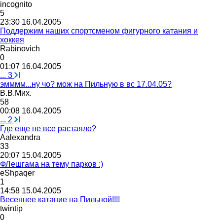
incognito
5
23:30 16.04.2005
Поддержим наших спортсменом фигурного катания и
хоккея
Rabinovich
0
01:07 16.04.2005
...
3
эмммм...ну чо? мож на Пильную в вс 17.04.05?
В
.
В
.
Мих
.
58
00:08 16.04.2005
...
2
Где еще не все растаяло?
Aalexandra
33
20:07 15.04.2005
ФЛешгама на тему парков :)
eShpaqer
1
14:58 15.04.2005
Весеннее катание на Пильной!!!!
twintip
0