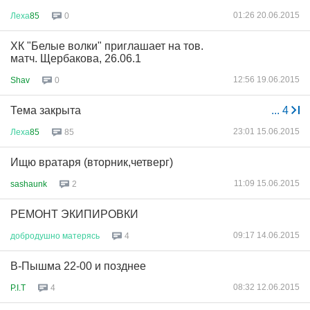
01:26 20.06.2015
Леха
85
0
ХК "Белые волки" приглашает на тов.
матч. Щербакова, 26.06.1
12:56 19.06.2015
Shav
0
Тема закрыта
...
4
23:01 15.06.2015
Леха
85
85
Ищю вратаря (вторник,четверг)
11:09 15.06.2015
sashaunk
2
РЕМОНТ ЭКИПИРОВКИ
09:17 14.06.2015
добродушно
матерясь
4
В-Пышма 22-00 и позднее
08:32 12.06.2015
P.I.T
4