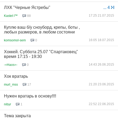
ЛХК "Черные Ястребы"
...
4
17:25 21.07.2015
Kastet I™
88
Куплю ваш б/у сноуборд, крепы, боты ,
любых размеров, в любом состояни
16:05 18.07.2015
komsomol-sem
0
Хоккей. Суббота 25.07 "Спартаковец"
время 17:15 - 19:30
14:43 26.06.2015
-=Haos=-
0
Хок вратарь
21:20 23.06.2015
murl_mss
17
Нужен вратарь в основу!!!!
22:52 22.06.2015
nibyr
1
Тема закрыта