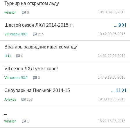
Турнир на открытом льду
18:13 09.06.2015
winston
0
Шестой сезон ЛХЛ 2014-2015 гг.
...
9
10:42 09.06.2015
VIII
сезон
ЛХЛ
215
Вратарь разрядник ищет команду
14:51 22.05.2015
Н
-H
0
VII сезон ЛХЛ уже скоро!
14:49 19.05.2015
VIII
сезон
ЛХЛ
3
Сноупарк на Пильной 2014-15
...
11
19:30 18.05.2015
A-lexus
253
_
15:21 16.05.2015
winston
1