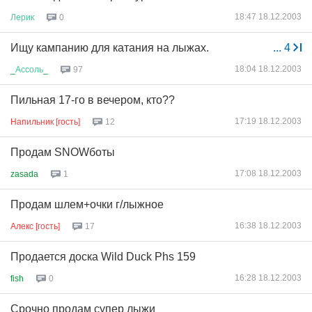
18:47 18.12.2003
Лерик
0
Ищу кампанию для катания на лыжах.
...
4
18:04 18.12.2003
_
Ассоль
_
97
Пильная 17-го в вечером, кто??
17:19 18.12.2003
Напильник [гость]
12
Продам SNOWботы
17:08 18.12.2003
zasada
1
Продам шлем+очки г/лыжное
16:38 18.12.2003
Алекс [гость]
17
Продается доска Wild Duck Phs 159
16:28 18.12.2003
fish
0
Срочно продам супер лыжи