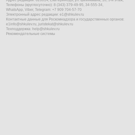
Адрес редакции: 620014, Екатеринбург, ул. Шейнкмана, 10, 3-й этаж,
Телефоны (круглосуточно): 8 (343) 379-49-95, 34-555-34,
WhatsApp, Viber, Telegram: +7 909 704-57-70
Электронный адрес редакции:
e1@shkulev.ru
Контактные данные для Роскомнадзора и государственных органов:
e1info@shkulev.ru
,
juristekat@shkulev.ru
Техподдержка:
help@shkulev.ru
Рекомендательные системы