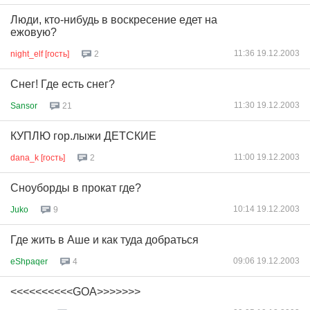
Люди, кто-нибудь в воскресение едет на
ежовую?
11:36 19.12.2003
night_elf [гость]
2
Снег! Где есть снег?
11:30 19.12.2003
Sansor
21
КУПЛЮ гор.лыжи ДЕТСКИЕ
11:00 19.12.2003
dana_k [гость]
2
Сноуборды в прокат где?
10:14 19.12.2003
Juko
9
Где жить в Аше и как туда добраться
09:06 19.12.2003
eShpaqer
4
<<<<<<<<<<GOA>>>>>>>