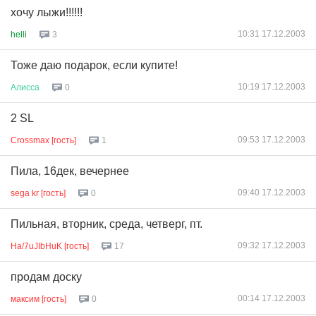
хочу лыжи!!!!!!
10:31 17.12.2003
helli
3
Тоже даю подарок, если купите!
10:19 17.12.2003
Алисса
0
2 SL
09:53 17.12.2003
Crossmax [гость]
1
Пила, 16дек, вечернее
09:40 17.12.2003
sega kr [гость]
0
Пильная, вторник, среда, четверг, пт.
09:32 17.12.2003
Ha/7uJIbHuK [гость]
17
продам доску
00:14 17.12.2003
максим [гость]
0