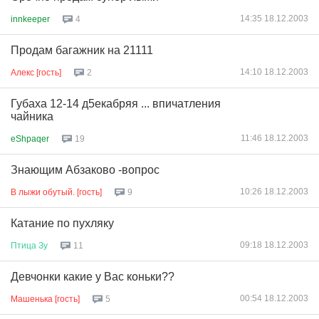
14:35 18.12.2003
innkeeper
4
Продам багажник на 21111
14:10 18.12.2003
Алекс [гость]
2
Губаха 12-14 д5екабряя ... впичатления
чайника
11:46 18.12.2003
eShpaqer
19
Знающим Абзаково -вопрос
10:26 18.12.2003
В лыжи обутый. [гость]
9
Катание по пухляку
09:18 18.12.2003
Птица
Зу
11
Девчонки какие у Вас коньки??
00:54 18.12.2003
Машенька [гость]
5