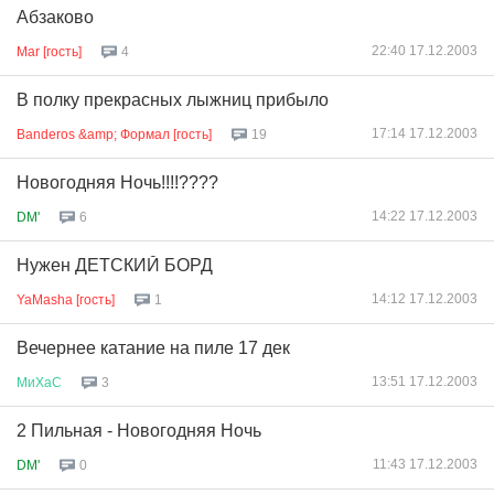
Абзаково
22:40 17.12.2003
Mar [гость]
4
В полку прекрасных лыжниц прибыло
17:14 17.12.2003
Banderos &amp; Формал [гость]
19
Новогодняя Ночь!!!!????
14:22 17.12.2003
DM'
6
Нужен ДЕТСКИЙ БОРД
14:12 17.12.2003
YaMasha [гость]
1
Вечернее катание на пиле 17 дек
13:51 17.12.2003
МиХаС
3
2 Пильная - Новогодняя Ночь
11:43 17.12.2003
DM'
0