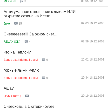
09:05 19.12.2003
MISSION
3
Антигуманное отношение к лыжам ИЛИ
открытие сезона на Исети
09:03 19.12.2003
Juko
15
Снееееееег!!! За окном снег......
08:59 19.12.2003
RELAX (ON)
4
что на Теплой?
21:01 18.12.2003
Денис aka Krishna [гость]
0
горные лыжи куплю
20:34 18.12.2003
Денис aka Krishna [гость]
0
Аша?
20:19 18.12.2003
Ослик [гость]
0
Снегоходы в Екатеринбурге