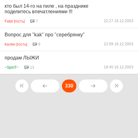
кто был 14-го на пиле , на празднике
поделитесь впечатлениями !!!
22:27 16.12.2003
Fatal [гость]
7
Вопрос для "kak" про "серебрянку"
22:09 16.12.2003
Калян [гость]
9
продам ЛЫЖИ
18:45 16.12.2003
~SpiriT~
13
330