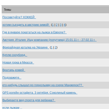
Темы
Посоветуйте? ХОККЕЙ
хотим съездить в австрию зимой!
(
1
|
2
|
3
|
4
)
Где в январе покататься на лыжах в Европе?
Австрия. Италия. Ищу компанию (попутчика) 15.01.11 г. - 27.02.11 г.
Фрирайдная каталка на Украине
(
1
|
2
)
Куплю сноуборд.
Новая горка в Миассе
Вратарь,хоккей
Подскажите.
кто-нибудь слышал ро горнолыжку на озере Манжерок??
GPS рогейн-эстафета. 3 октября. Соколиный камень
Выбираете вид спорта для ребенка?
если лыжам ...