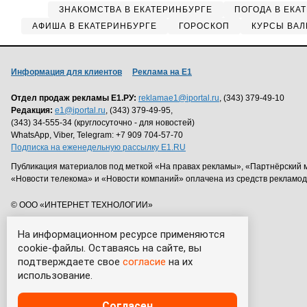
ЗНАКОМСТВА В ЕКАТЕРИНБУРГЕ
ПОГОДА В ЕКА
АФИША В ЕКАТЕРИНБУРГЕ
ГОРОСКОП
КУРСЫ ВАЛ
Информация для клиентов
Реклама на Е1
Отдел продаж рекламы Е1.РУ:
reklamae1@iportal.ru
, (343) 379-49-10
Редакция:
e1@iportal.ru
, (343) 379-49-95,
(343) 34-555-34 (круглосуточно - для новостей)
WhatsApp, Viber, Telegram: +7 909 704-57-70
Подписка на еженедельную рассылку E1.RU
Публикация материалов под меткой «На правах рекламы», «Партнёрский 
«Новости телекома» и «Новости компаний» оплачена из средств рекламо
© ООО «ИНТЕРНЕТ ТЕХНОЛОГИИ»
На информационном ресурсе применяются
cookie-файлы. Оставаясь на сайте, вы
подтверждаете свое
согласие
на их
использование.
Согласен