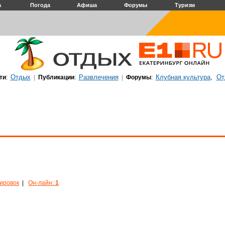
а
Погода
Афиша
Форумы
Туризм
Отдых
Развлечения
Клубная культура
От
ти
:
|
Публикации
:
|
Форумы
:
,
кировок
|
Он-лайн:
1