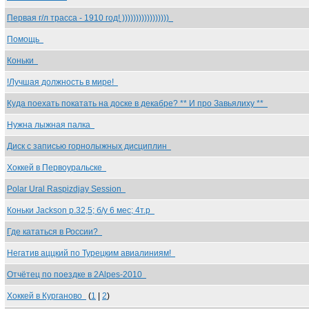
Первая г/л трасса - 1910 год! )))))))))))))))))
Помощь
Коньки
!Лучшая должность в мире!
Куда поехать покатать на доске в декабре? ** И про Завьялиху **
Нужна лыжная палка
Диск с записью горнолыжных дисциплин
Хоккей в Первоуральске
Polar Ural Raspizdjay Session
Коньки Jackson р.32,5; б/у 6 мес; 4т.р
Где кататься в России?
Негатив аццкий по Турецким авиалиниям!
Отчётец по поездке в 2Alpes-2010
Хоккей в Курганово
(
1
|
2
)