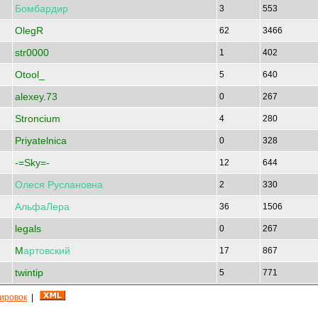
Бомбардир
3
553
OlegR
62
3466
str0000
1
402
Otool_
5
640
alexey.73
0
267
Stroncium
4
280
Priyatelnica
0
328
-=Sky=-
12
644
Олеся
Руслановна
2
330
АльфаЛера
36
1506
legals
0
267
M
артовский
17
867
twintip
5
771
кировок
|