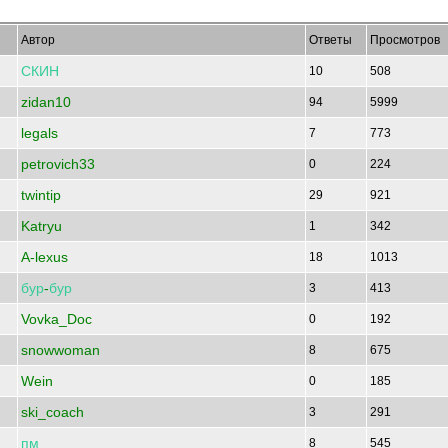
Автор
Ответы
Просмотров
СКИН
10
508
zidan10
94
5999
legals
7
773
petrovich33
0
224
twintip
29
921
Katryu
1
342
A-lexus
18
1013
бур
-
бур
3
413
Vovka_Doc
0
192
snowwoman
8
675
Wein
0
185
ski_coach
3
291
пм
8
545