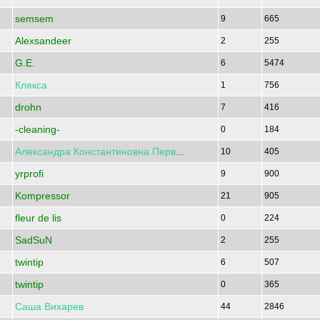
semsem
9
665
Alexsandeer
2
255
G.E.
6
5474
Клякса
1
756
drohn
7
416
-cleaning-
0
184
Александра
Константиновна
Перв
...
10
405
yrprofi
9
900
Kompressor
21
905
fleur de lis
0
224
SadSuN
2
255
twintip
6
507
twintip
0
365
Саша
Вихарев
44
2846