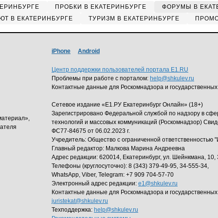
ТЕРИНБУРГЕ
ПРОБКИ В ЕКАТЕРИНБУРГЕ
ФОРУМЫ В ЕКАТ
ЮТ В ЕКАТЕРИНБУРГЕ
ТУРИЗМ В ЕКАТЕРИНБУРГЕ
ПРОМО
iPhone
Android
Центр поддержки пользователей портала E1.RU
Проблемы при работе с порталом:
help@shkulev.ru
Контактные данные для Роскомнадзора и государственных
Сетевое издание «Е1.РУ Екатеринбург Онлайн» (18+)
Зарегистрировано Федеральной службой по надзору в сф
материал»,
технологий и массовых коммуникаций (Роскомнадзор) Свид
дателя
ФС77-84675 от 06.02.2023 г.
Учредитель: Общество с ограниченной ответственность
Главный редактор: Малкова Марина Андреевна
Адрес редакции: 620014, Екатеринбург, ул. Шейнкмана, 10, 
Телефоны (круглосуточно): 8 (343) 379-49-95, 34-555-34,
WhatsApp, Viber, Telegram: +7 909 704-57-70
Электронный адрес редакции:
e1@shkulev.ru
Контактные данные для Роскомнадзора и государственных
juristekat@shkulev.ru
Техподдержка:
help@shkulev.ru