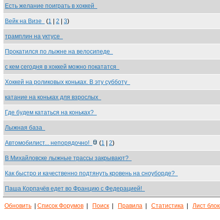
Есть желание поиграть в хоккей
Вейк на Визе
(
1
|
2
|
3
)
трамплин на уктусе
Прокатился по лыжне на велосипеде
с кем сегодня в хоккей можно покататся
Хоккей на роликовых коньках. В эту субботу
катание на коньках для взрослых
Где будем кататься на коньках?
Лыжная база
Автомобилист... непорядочно!
(
1
|
2
)
В Михайловске лыжные трассы закрывают?
Как быстро и качественно подтянуть кровень на сноуборде?
Паша Корпачёв едет во Францию с Федерацией!
Обновить
|
Список Форумов
|
Поиск
|
Правила
|
Статистика
|
Лист бло