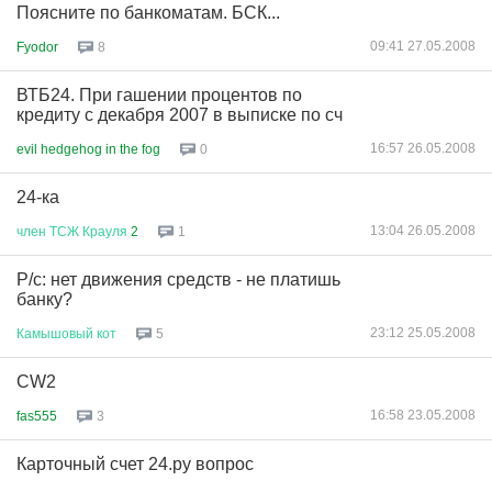
Поясните по банкоматам. БСК...
09:41 27.05.2008
Fyodor
8
ВТБ24. При гашении процентов по
кредиту с декабря 2007 в выписке по сч
16:57 26.05.2008
evil hedgehog in the fog
0
24-ка
13:04 26.05.2008
член
ТСЖ
Крауля
2
1
Р/с: нет движения средств - не платишь
банку?
23:12 25.05.2008
Камышовый
кот
5
CW2
16:58 23.05.2008
fas555
3
Карточный счет 24.ру вопрос