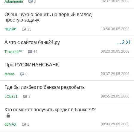
16:37 30.05.2008
Adammmm
3
Очень нужно решить на первый взгляд
простую задачу.
13:56 30.05.2008
*
Юл
@*
15
А что с сайтом банк24.ру
...
2
08:23 30.05.2008
Traveller™
44
Про РУСФИНАНСБАНК
20:37 29.05.2008
remas
0
Где бы ликбез по банкам раздобыть
09:55 29.05.2008
LOL321
3
Кто поможет получить кредит в банке???
09:03 29.05.2008
ddMAX
1