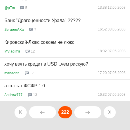
13:38 12.05.2008
@pTm
5
Банк "Драгоценности Урала" ?????
16:52 08.05.2008
SergereAKa
7
Кировский-Люкс совсем не люкс
18:02 07.05.2008
MVladimir
12
хочу взять кредит в USD...чем рискую?
17:20 07.05.2008
mahaonn
17
аттестат ФСФР 1.0
16:32 07.05.2008
Andrew777
13
222