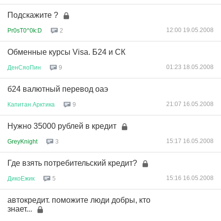
Подскажите ?
12:00 19.05.2008
Pr0sT0^0k:D
2
Обменные курсы Visa. Б24 и СК
01:23 18.05.2008
ДенСяоПин
9
б24 валютный перевод оаэ
21:07 16.05.2008
Капитан
Арктика
9
Нужно 35000 рублей в кредит
15:17 16.05.2008
GreyKnight
3
Где взять потребительский кредит?
15:16 16.05.2008
ДикоЕжик
5
автокредит. поможите люди добры, кто
знает...