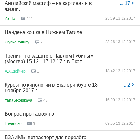
Английский мастиф – на картинах и в
...
17
жизни.
23:39 13.12.2017
Ze_Ta
411
Найдена кошка в Нижнем Тагиле
23:26 13.12.2017
Ulybka-fortuny
2
Тренинг по защите с Павлом Губиным
(Москва) 15.12.- 17.12.17 г. в Екат
18:42 13.12.2017
А
.
Х
.
Дойчер
1
Курсы по кинологии в Екатеринбурге 18
...
2
ноября 2017 г.
16:09 13.12.2017
YanaSikorskaya
48
Вопрос про таможню
09:55 13.12.2017
Lavertezo
5
ВЗАЙМЫ ветпаспорт для перелёта