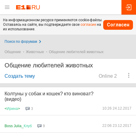
На информационном ресурсе применяются cookie-файлы.
Согласен
Оставаясь на сайте, вы подтверждаете свое
согласие
на
их использование.
Поиск по форумам
Общение
Животные
Общение любителей животных
Общение любителей животных
Создать тему
Online 2
Колтуны у собак и кошек? кто виноват?
(видео)
10:26 24.12.2017
<
Ирина
>
3
22:06 23.12.2017
Boss Julia_
Клуб
9