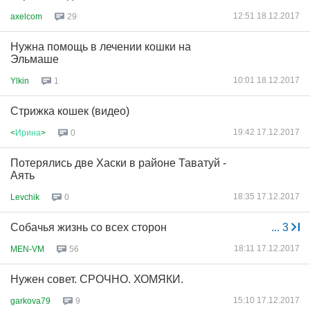
12:51 18.12.2017
axelcom
29
Нужна помощь в лечении кошки на
Эльмаше
10:01 18.12.2017
Ylkin
1
Стрижка кошек (видео)
19:42 17.12.2017
<
Ирина
>
0
Потерялись две Хаски в районе Таватуй -
Аять
18:35 17.12.2017
Levchik
0
Собачья жизнь со всех сторон
...
3
18:11 17.12.2017
MEN-VM
56
Нужен совет. СРОЧНО. ХОМЯКИ.
15:10 17.12.2017
garkova79
9