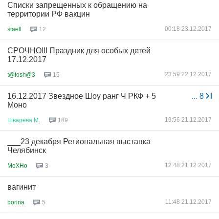
Списки запрещенных к обращению на
территории РФ вакцин
00:18 23.12.2017
staell
12
СРОЧНО!!! Праздник для особых детей
17.12.2017
23:59 22.12.2017
t@tosh@3
15
16.12.2017 Звездное Шоу ранг Ч РКФ + 5
...
8
Моно
19:56 21.12.2017
Шварева
М
.
189
___23 декабря Региональная выставка
Челябинск
12:48 21.12.2017
MoXHo
3
вагинит
11:48 21.12.2017
borina
5