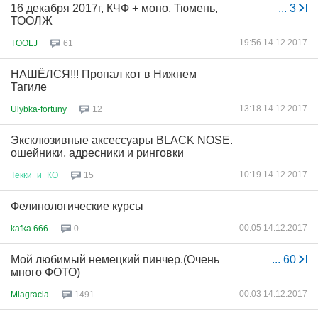
16 декабря 2017г, КЧФ + моно, Тюмень,
...
3
ТООЛЖ
19:56 14.12.2017
TOOLJ
61
НАШЁЛСЯ!!! Пропал кот в Нижнем
Тагиле
13:18 14.12.2017
Ulybka-fortuny
12
Эксклюзивные аксессуары BLACK NOSE.
ошейники, адресники и ринговки
10:19 14.12.2017
Текки
_
и
_
КО
15
Фелинологические курсы
00:05 14.12.2017
kafka.666
0
Мой любимый немецкий пинчер.(Очень
...
60
много ФОТО)
00:03 14.12.2017
Miagracia
1491