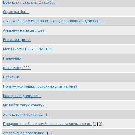
Всех котят раздала. Спасибо.
борзячьи бега
ЛЫСАЯ КОШКА сколько стоит и где продаюь подскажите...
Аквариум на заказ. Где?
Всем смотреть!
Мои Ньюфы ПОБЕЖДАЮТ!!!!
Палочники
киса чихает???
Песчанки
Почему моя кошка постоянно спит на мне?
Коккер или далматин
где найти такую собаку?
Хочу котенка британца =)
Продаются собачьи комбинезоны и мелочь всякая
(
1
|
2
)
Агрессивное поведение
(
1
)