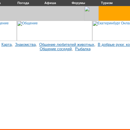
а
Погода
Афиша
Форумы
Туризм
Карта
Знакомства
Общение любителей животных
В добрые руки: к
:
,
,
,
Общение соседей
Рыбалка
,