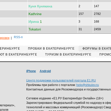
Куня
Кунякина
2
147
Kathrine
157
2782
Ирина
1
3
168
Tokatori
31
2459
кировок
|
ТЕРИНБУРГЕ
ПРОБКИ В ЕКАТЕРИНБУРГЕ
ФОРУМЫ В ЕКАТ
ЮТ В ЕКАТЕРИНБУРГЕ
ТУРИЗМ В ЕКАТЕРИНБУРГЕ
ПРОМО
iPhone
Android
Центр поддержки пользователей портала E1.RU
Проблемы при работе с порталом:
help@shkulev.ru
Контактные данные для Роскомнадзора и государственных
Сетевое издание «Е1.РУ Екатеринбург Онлайн» (18+)
Зарегистрировано Федеральной службой по надзору в сф
материал»,
технологий и массовых коммуникаций (Роскомнадзор) Свид
дателя