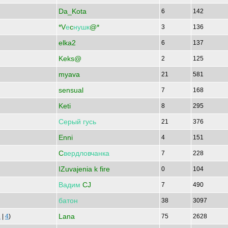
Da_Kota
6
142
*V
е
c
нушк
@*
3
136
elka2
6
137
Keks@
2
125
myava
21
581
sensual
7
168
Keti
8
295
Серый
гусь
21
376
Enni
4
151
C
вердловчанка
7
228
IZuvajenia k fire
0
104
Вадим
CJ
7
490
батон
38
3097
Lana
3
|
4
)
75
2628