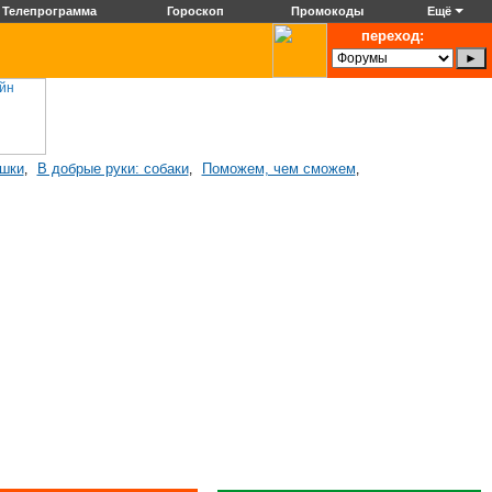
Телепрограмма
Гороскоп
Промокоды
Ещё
переход:
ошки
В добрые руки: собаки
Поможем, чем сможем
,
,
,