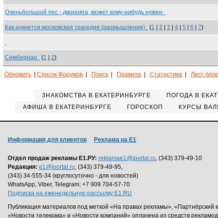
Оченьбольшой пес - дворняга, может кому-нибудь нужен
Как аукнется московская трагедия (размышления)
(
1
|
2
|
3
|
4
|
5
|
6
|
7
)
Сембернар
(
1
|
2
)
Обновить
|
Список Форумов
|
Поиск
|
Правила
|
Статистика
|
Лист бло
ЗНАКОМСТВА В ЕКАТЕРИНБУРГЕ
ПОГОДА В ЕКА
АФИША В ЕКАТЕРИНБУРГЕ
ГОРОСКОП
КУРСЫ ВАЛ
Информация для клиентов
Реклама на Е1
Отдел продаж рекламы Е1.РУ:
reklamae1@iportal.ru
, (343) 379-49-10
Редакция:
e1@iportal.ru
, (343) 379-49-95,
(343) 34-555-34 (круглосуточно - для новостей)
WhatsApp, Viber, Telegram: +7 909 704-57-70
Подписка на еженедельную рассылку E1.RU
Публикация материалов под меткой «На правах рекламы», «Партнёрский 
«Новости телекома» и «Новости компаний» оплачена из средств рекламо