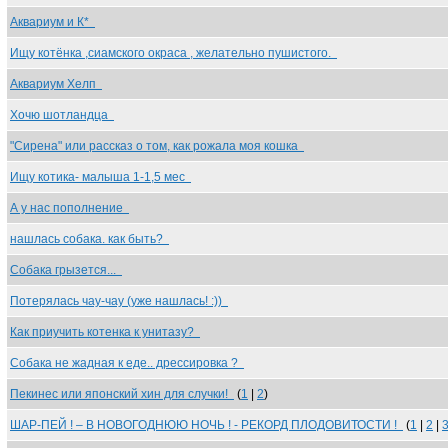
Аквариум и К*
Ищу котёнка ,сиамского окраса , желательно пушистого.
Аквариум Хелп
Хочю шотландца
"Сирена" или рассказ о том, как рожала моя кошка
Ищу котика- малыша 1-1,5 мес
А у нас пополнение
нашлась собака. как быть?
Собака грызется...
Потерялась чау-чау (уже нашлась! :))
Как приучить котенка к унитазу?
Собака не жадная к еде.. дрессировка ?
Пекинес или японский хин для случки!
(
1
|
2
)
ШАР-ПЕЙ ! – В НОВОГОДНЮЮ НОЧЬ ! - РЕКОРД ПЛОДОВИТОСТИ !
(
1
|
2
|