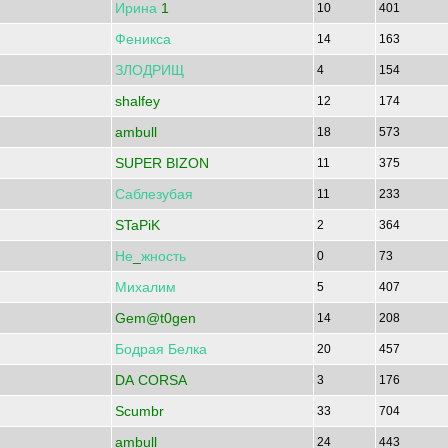
Ирина
1
10
401
Феникса
14
163
ЗЛОДРИЩ
4
154
shalfey
12
174
ambull
18
573
SUPER BIZON
11
375
Саблезубая
11
233
STaPiK
2
364
Не
_
жность
0
73
Михалим
5
407
Gem@t0gen
14
208
Бодрая
Белка
20
457
DA CORSA
3
176
Scumbr
33
704
ambull
24
443