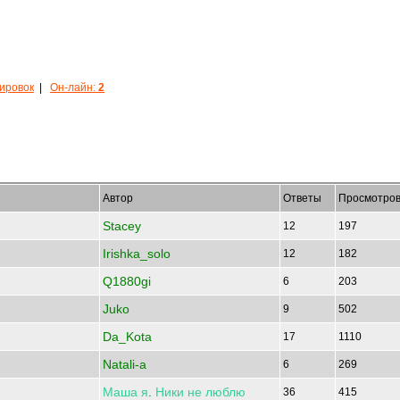
кировок
|
Он-лайн:
2
Автор
Ответы
Просмотро
Stacey
12
197
Irishka_solo
12
182
Q1880gi
6
203
Juko
9
502
Da_Kota
17
1110
Natali-a
6
269
Маша
я
.
Ники
не
люблю
36
415