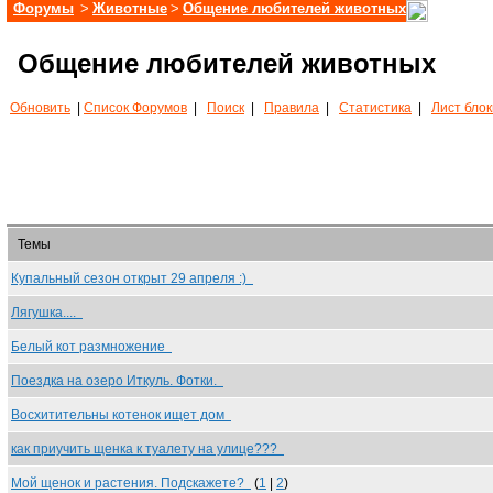
Форумы
>
Животные
>
Общение любителей животных
Общение любителей животных
Обновить
|
Список Форумов
|
Поиск
|
Правила
|
Статистика
|
Лист бло
Темы
Купальный сезон открыт 29 апреля :)
Лягушка....
Белый кот размножение
Поездка на озеро Иткуль. Фотки.
Восхитительны котенок ищет дом
как приучить щенка к туалету на улице???
Мой щенок и растения. Подскажете?
(
1
|
2
)