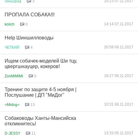
20:23 07.11.2017
синьора
1
3
ПРОПАЛА СОБАКА!!!
14:14 07.11.2017
kolich
0
Help Шиншилловоды
20:58 06.11.2017
ЧЕТКИЙ
4
Ищем собачек-моделей Ши тцу,
цвергшнауцер, кокеров!
18:27 06.11.2017
ZooMiMiMi
0
Тренинг по защите 4-5 ноября |
Послушание | ДП "МиДог"
10:31 06.11.2017
=Midog=
13
Собаководы Ханты-Мансийска
откликнитесь!
13:33 05.11.2017
D-JESSY
11