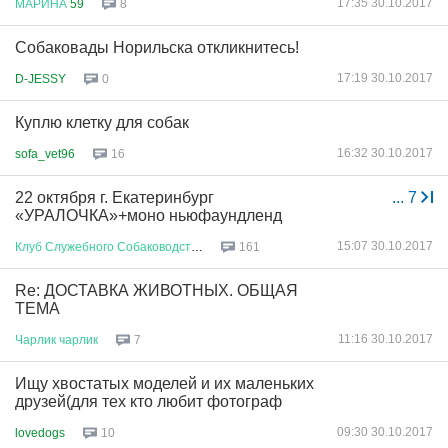
17:35 30.10.2017
МАРИНА
59
8
Собаковады Норильска откликнитесь!
17:19 30.10.2017
D-JESSY
0
Куплю клетку для собак
16:32 30.10.2017
sofa_vet96
16
22 октября г. Екатеринбург
...
7
«УРАЛОЧКА»+моно ньюфаундленд
15:07 30.10.2017
Клуб
Служебного
Собаководства
161
Re: ДОСТАВКА ЖИВОТНЫХ. ОБЩАЯ
ТЕМА
11:16 30.10.2017
Чарлик
чарлик
7
Ищу хвостатых моделей и их маленьких
друзей(для тех кто любит фотограф
09:30 30.10.2017
lovedogs
10