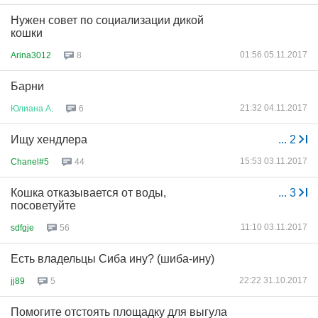
Нужен совет по социализации дикой
кошки
01:56 05.11.2017
Arina3012
8
Барни
21:32 04.11.2017
Юлиана
А
.
6
Ищу хендлера
...
2
15:53 03.11.2017
Chanel#5
44
Кошка отказывается от воды,
...
3
посоветуйте
11:10 03.11.2017
sdfgje
56
Есть владельцы Сиба ину? (шиба-ину)
22:22 31.10.2017
jj89
5
Помогите отстоять площадку для выгула