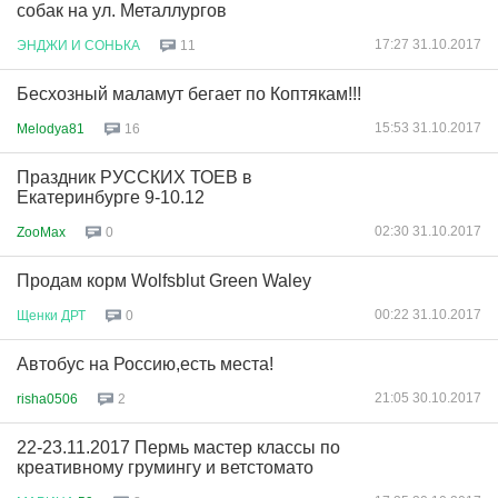
собак на ул. Металлургов
17:27 31.10.2017
ЭНДЖИ
И
СОНЬКА
11
Бесхозный маламут бегает по Коптякам!!!
15:53 31.10.2017
Melodya81
16
Праздник РУССКИХ ТОЕВ в
Екатеринбурге 9-10.12
02:30 31.10.2017
ZooMax
0
Продам корм Wolfsblut Green Waley
00:22 31.10.2017
Щенки
ДРТ
0
Автобус на Россию,есть места!
21:05 30.10.2017
risha0506
2
22-23.11.2017 Пермь мастер классы по
креативному грумингу и ветстомато