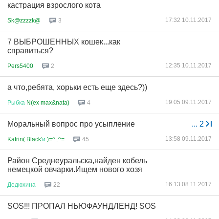
кастрация взрослого кота
17:32 10.11.2017
Sk@zzzzk@
3
7 ВЫБРОШЕННЫХ кошек...как
справиться?
12:35 10.11.2017
Pers5400
2
а что,ребята, хорьки есть еще здесь?))
19:05 09.11.2017
Рыбка
N(ex max&nata)
4
Моральный вопрос про усыпление
...
2
13:58 09.11.2017
Katrin( Black'
и
)=^..^=
45
Район Среднеуральска,найден кобель
немецкой овчарки.Ищем нового хозя
16:13 08.11.2017
Дедюхина
22
SOS!!! ПРОПАЛ НЬЮФАУНДЛЕНД! SOS