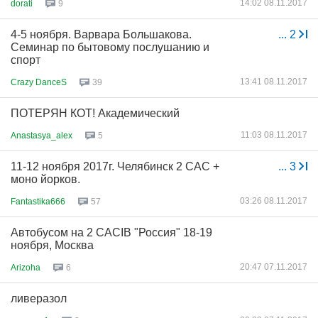
14:02 08.11.2017
dorati
9
4-5 ноября. Варвара Большакова.
...
2
Семинар по бытовому послушанию и
спорт
13:41 08.11.2017
Crazy DanceS
39
ПОТЕРЯН КОТ! Академический
11:03 08.11.2017
Anastasya_alex
5
11-12 ноября 2017г. Челябинск 2 САС +
...
3
моно йорков.
03:26 08.11.2017
Fantastika666
57
Автобусом на 2 САСIB "Россия" 18-19
ноября, Москва
20:47 07.11.2017
Arizoha
6
ливеразол