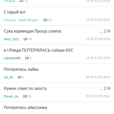
19:34 11.05.2014
Ульяна
!
73
Старый кот
18:29 11.05.2014
Наталья
~
мама
Ягодки
~
15
Сука кормящая.Прошу совета.
...
2
18:18 11.05.2014
nikol_2011
38
в г.Ревда ПОТЕРЯЛАСЬ собака КХС
12:30 11.05.2014
cdtnektxrf88
3
Потерялась лайка
00:20 11.05.2014
sol_66
3
Нужен совет по хвосту
...
2
20:37 10.05.2014
Dream_on
30
Потерялась абиссинка