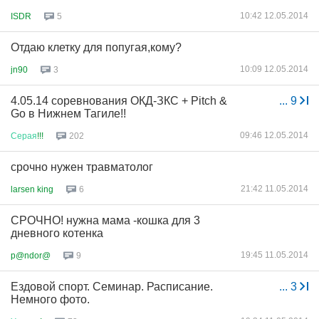
10:42 12.05.2014
ISDR
5
Отдаю клетку для попугая,кому?
10:09 12.05.2014
jn90
3
4.05.14 соревнования ОКД-ЗКС + Pitch &
...
9
Go в Нижнем Тагиле!!
09:46 12.05.2014
Серая
!!!
202
срочно нужен травматолог
21:42 11.05.2014
larsen king
6
СРОЧНО! нужна мама -кошка для 3
дневного котенка
19:45 11.05.2014
p@ndor@
9
Ездовой спорт. Семинар. Расписание.
...
3
Немного фото.