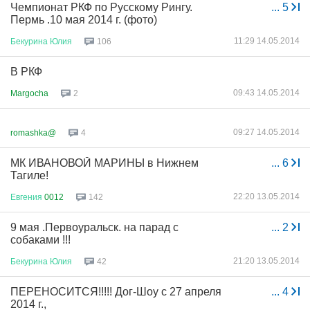
Чемпионат РКФ по Русскому Рингу.
...
5
Пермь .10 мая 2014 г. (фото)
11:29 14.05.2014
Бекурина
Юлия
106
В РКФ
09:43 14.05.2014
Margocha
2
09:27 14.05.2014
romashka@
4
МК ИВАНОВОЙ МАРИНЫ в Нижнем
...
6
Тагиле!
22:20 13.05.2014
Евгения
0012
142
9 мая .Первоуральск. на парад с
...
2
собаками !!!
21:20 13.05.2014
Бекурина
Юлия
42
ПЕРЕНОСИТСЯ!!!!! Дог-Шоу с 27 апреля
...
4
2014 г.,