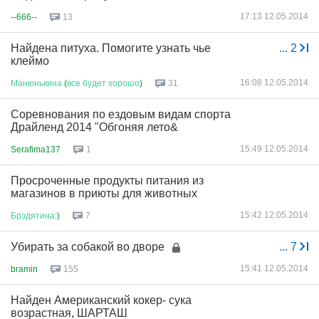
17:13 12.05.2014
--666--
13
Найдена питуха. Помогите узнать чье
...
2
клеймо
16:08 12.05.2014
Манюнькина
(
все
будет
хорошо
)
31
Соревнования по ездовым видам спорта
Драйленд 2014 "Обгоняя лето&
15:49 12.05.2014
Serafima137
1
Просроченные продукты питания из
магазинов в приюты для животных
15:42 12.05.2014
Брэдятина
:)
7
Убирать за собакой во дворе
...
7
15:41 12.05.2014
bramin
155
Найден Американский кокер- сука
возрастная, ШАРТАШ