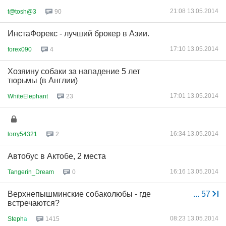
21:08 13.05.2014
t@tosh@3
90
ИнстаФорекс - лучший брокер в Азии.
17:10 13.05.2014
forex090
4
Хозяину собаки за нападение 5 лет
тюрьмы (в Англии)
17:01 13.05.2014
WhiteElephant
23
16:34 13.05.2014
lorry54321
2
Автобус в Актобе, 2 места
16:16 13.05.2014
Tangerin_Dream
0
Верхнепышминские собаколюбы - где
...
57
встречаются?
08:23 13.05.2014
Steph
а
1415