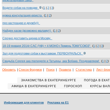
Межпальцевый свищ
Водите собак на поводке
(
1
|
2
|
3
)
нужна консультация юриста
(
1
|
2
)
про кастрацию и дружбу))
Найден хаски (возможно маламут)
(
1
|
2
)
Срочно доставить щенка в Москву.
18-19 января 2014г САС (ЧФ) + 4 МОНО г.Тюмень ТОКК"СОЮЗ"
(
1
|
2
|
3
)
Зал для подготовки собак к выставкам. ПЕРВОУРАЛЬСК.
Свадьба Сергея ака menegerip и Татьяны, ака $обака. Поздравляем!
(
1
|
2
)
Обновить
|
Список Форумов
|
Поиск
|
Правила
|
Статистика
|
Лист бло
ЗНАКОМСТВА В ЕКАТЕРИНБУРГЕ
ПОГОДА В ЕКА
АФИША В ЕКАТЕРИНБУРГЕ
ГОРОСКОП
КУРСЫ ВАЛ
Информация для клиентов
Реклама на Е1