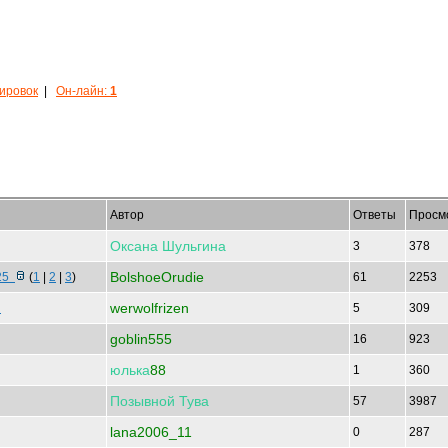
кировок
|
Он-лайн:
1
Автор
Ответы
Просм
Оксана
Шульгина
3
378
BolshoeOrudie
 25
(
1
|
2
|
3
)
61
2253
werwolfrizen
к
5
309
goblin555
16
923
юлька
88
1
360
Позывной
Тува
57
3987
lana2006_11
0
287