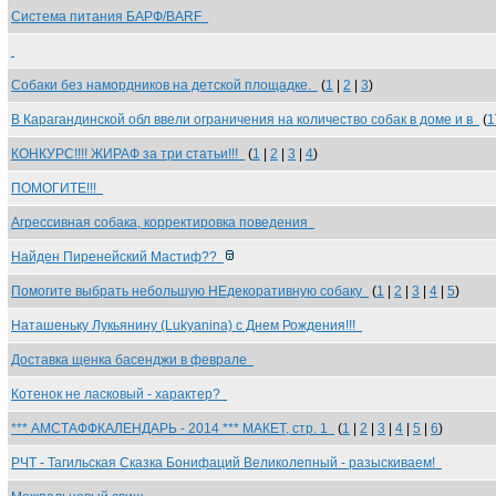
Система питания БАРФ/BARF
Собаки без намордников на детской площадке.
(
1
|
2
|
3
)
В Карагандинской обл ввели ограничения на количество собак в доме и в
(
1
КОНКУРС!!!! ЖИРАФ за три статьи!!!
(
1
|
2
|
3
|
4
)
ПОМОГИТЕ!!!
Агрессивная собака, корректировка поведения
Найден Пиренейский Мастиф??
Помогите выбрать небольшую НЕдекоративную собаку
(
1
|
2
|
3
|
4
|
5
)
Наташеньку Лукьянину (Lukyanina) с Днем Рождения!!!
Доставка щенка басенджи в феврале
Котенок не ласковый - характер?
*** АМСТАФФКАЛЕНДАРЬ - 2014 *** МАКЕТ, стр. 1
(
1
|
2
|
3
|
4
|
5
|
6
)
РЧТ - Тагильская Сказка Бонифаций Великолепный - разыскиваем!