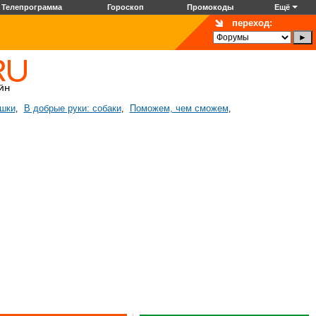
Телепрограмма
Гороскоп
Промокоды
Ещё
переход:
ошки
В добрые руки: собаки
Поможем, чем сможем
,
,
,