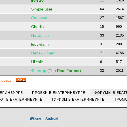
iren 20
12
1326
Simple user
64
2674
Синьора
27
1567
Charlis
15
990
Наташ
-
ка
33
2135
ledy-dalm
3
288
Первый
снег
71
4756
Ul'chik
6
517
Фермер
(The Real Farmer)
32
2511
кировок
|
ТЕРИНБУРГЕ
ПРОБКИ В ЕКАТЕРИНБУРГЕ
ФОРУМЫ В ЕКАТ
ЮТ В ЕКАТЕРИНБУРГЕ
ТУРИЗМ В ЕКАТЕРИНБУРГЕ
ПРОМО
iPhone
Android