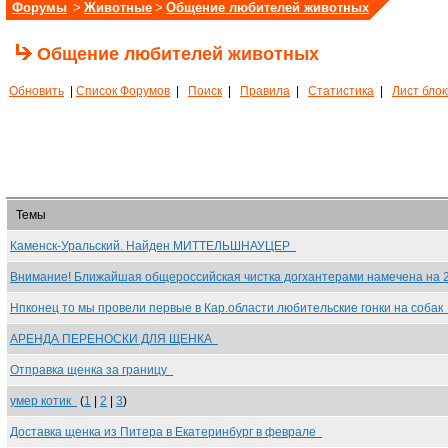
Форумы
>
Животные
>
Общение любителей животных
Общение любителей животных
Обновить
|
Список Форумов
|
Поиск
|
Правила
|
Статистика
|
Лист бло
Темы
Каменск-Уральский. Найден МИТТЕЛЬШНАУЦЕР
Внимание! Ближайшая общероссийская чистка догхантерами намечена на
Нпконец то мы провели первые в Кар.области любительские гонки на соба
АРЕНДА ПЕРЕНОСКИ ДЛЯ ЩЕНКА
Отправка щенка за границу
умер котик
(
1
|
2
|
3
)
Доставка щенка из Питера в Екатеринбург в феврале