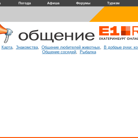
а
Погода
Афиша
Форумы
Туризм
Карта
Знакомства
Общение любителей животных
В добрые руки: к
:
,
,
,
Общение соседей
Рыбалка
,