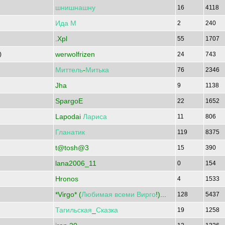
шнишнашну
16
4118
Ида
М
2
240
.Xpl
55
1707
werwolfrizen
)
24
743
Миттель
-
Митька
76
2346
Jha
9
1138
SpargoE
22
1652
Lapodai
Лариса
11
806
Гланатик
119
8375
t@tosh@3
15
390
lana2006_11
0
154
Hronos
4
1533
*Virgo* (
Любимая
всеми
Вирго
!)...
128
5437
Тагильская
_
Сказка
19
1258