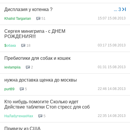
Дисплазия у котенка ?
...
3
15:07 15.08.2013
KhalisI Targarian
51
Сергея минигрипа - с ДНЕМ
РОЖДЕНИЯ!!!
03:17 15.08.2013
$
обака
18
Пребиотики для собак и кошек
01:31 15.08.2013
ievlampiia
2
нужна доставка щенка до москвы
22:46 14.08.2013
purt89
5
Кто нибудь помогите Сколько идет
Действие таблетки Стоп стресс для соб
22:35 14.08.2013
НаЛабутенахНах
5
Привезу из США