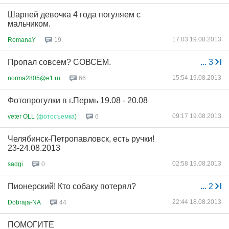
Шарпей девочка 4 года погуляем с
мальчиком.
17:03 19.08.2013
RomanaY
19
Пропал совсем? СОВСЕМ.
...
3
15:54 19.08.2013
norma2805@e1.ru
66
Фотопрогулки в г.Пермь 19.08 - 20.08
09:17 19.08.2013
veter OLL (
фотосъемка
)
6
Челябинск-Петропавловск, есть ручки!
23-24.08.2013
02:58 19.08.2013
sadgi
0
Пионерский! Кто собаку потерял?
...
2
22:44 18.08.2013
Dobraja-NA
44
ПОМОГИТЕ