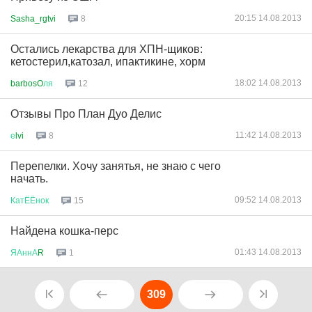
20:15 14.08.2013
Sasha_rgtvi
8
Остались лекарства для ХПН-щиков:
кетостерил,катозал, ипактикине, хорм
18:02 14.08.2013
barbosO
ля
12
Отзывы Про План Дуо Делис
11:42 14.08.2013
е
lvi
8
Перепелки. Хочу занятья, не знаю с чего
начать.
09:52 14.08.2013
КатЁЁнок
15
Найдена кошка-перс
01:43 14.08.2013
ЯАннА
R
1
309