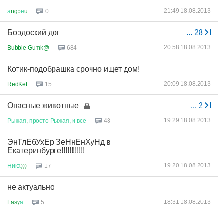
21:49 18.08.2013
а
ngp
е
u
0
Бордоский дог
...
28
20:58 18.08.2013
Bubble Gumk@
684
Котик-подобрашка срочно ищет дом!
20:09 18.08.2013
RedKet
15
Опасные животные
...
2
19:29 18.08.2013
Рыжая
,
просто
Рыжая
,
и
все
48
ЭнТлЕбУхЕр ЗеНнЕнХуНд в
Екатеринбурге!!!!!!!!!!!!
19:20 18.08.2013
Ника
)))
17
не актуально
18:31 18.08.2013
Fasy
а
5