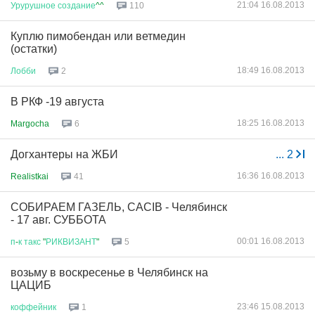
21:04 16.08.2013
Урурушное
создание
^^
110
Куплю пимобендан или ветмедин
(остатки)
18:49 16.08.2013
Лобби
2
В РКФ -19 августа
18:25 16.08.2013
Margocha
6
Догхантеры на ЖБИ
...
2
16:36 16.08.2013
Realistkai
41
СОБИРАЕМ ГАЗЕЛЬ, CACIB - Челябинск
- 17 авг. СУББОТА
00:01 16.08.2013
п
-
к
такс
"
РИКВИЗАНТ
"
5
возьму в воскресенье в Челябинск на
ЦАЦИБ
23:46 15.08.2013
коффейник
1