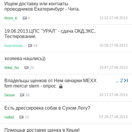
Ищем доставку или контакты
проводников Екатеринбург - Чита.
12:32 27.06.2013
Remi_K
0
19.06.2013.ЦПС "УРАЛ" - сдача ОКД,ЗКС,
Тестирование.
10:58 27.06.2013
Берсенева
19
хозяева нашлись))
10:47 27.06.2013
Nikki_No
24
Владельцы щенков от Нем овчарки MEXX
...
2
fom mercur stern - опрос
10:17 27.06.2013
Gesse
39
Есть дрессировка собак в Сухом Логу?
07:29 27.06.2013
nattali
13
Помощьв доставке щенка в Крым!