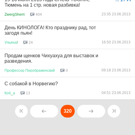
Тюмень на 1 стр. новая разбивка!
23:35 23.06.2013
ZwergSherri
404
День КИНОЛОГА! Кто празднику рад, тот
загодя пьян!
16:50 23.06.2013
Ульяна
!
24
Продам щенков Чихуахуа для выставок и
разведения.
09:18 23.06.2013
Профессор
Перображенский
0
С собакой в Норвегию?
04:51 23.06.2013
Коб
_
а
13
320