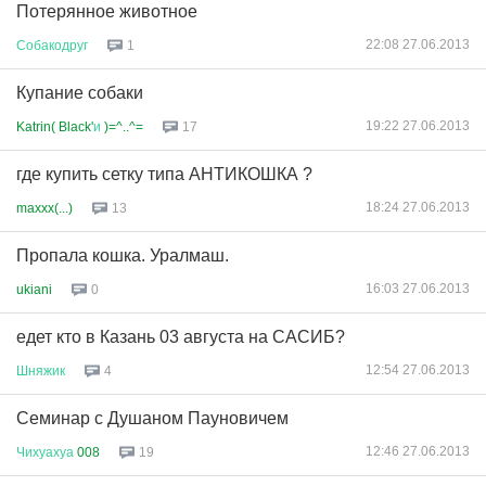
Потерянное животное
22:08 27.06.2013
Собакодруг
1
Купание собаки
19:22 27.06.2013
Katrin( Black'
и
)=^..^=
17
где купить сетку типа АНТИКОШКА ?
18:24 27.06.2013
maxxx(...)
13
Пропала кошка. Уралмаш.
16:03 27.06.2013
ukiani
0
едет кто в Казань 03 августа на САСИБ?
12:54 27.06.2013
Шняжик
4
Семинар с Душаном Пауновичем
12:46 27.06.2013
Чихуахуа
008
19