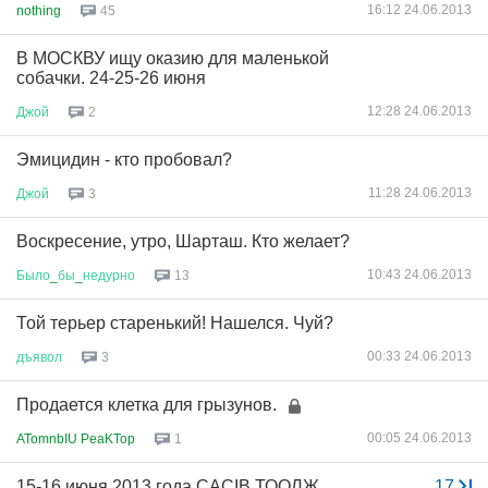
16:12 24.06.2013
nothing
45
В МОСКВУ ищу оказию для маленькой
собачки. 24-25-26 июня
12:28 24.06.2013
Джой
2
Эмицидин - кто пробовал?
11:28 24.06.2013
Джой
3
Воскресение, утро, Шарташ. Кто желает?
10:43 24.06.2013
Было
_
бы
_
недурно
13
Той терьер старенький! Нашелся. Чуй?
00:33 24.06.2013
дъявол
3
Продается клетка для грызунов.
00:05 24.06.2013
ATomnbIU PeaKTop
1
15-16 июня 2013 года CACIB ТООЛЖ,
...
17