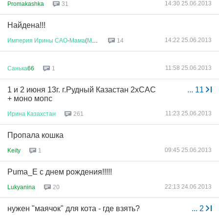
14:30 25.06.2013
Promakashka
31
Найдена!!!
14:22 25.06.2013
Империя
Ирины
САО
-
Мама
(
Мамасао
...
14
11:58 25.06.2013
Санька
66
1
1 и 2 июня 13г. г.Рудный Казастан 2хСАС
...
11
+ моно мопс
11:23 25.06.2013
Ирина
Казахстан
261
Пропала кошка
09:45 25.06.2013
Keity
1
Puma_E с днем рождения!!!!!
22:13 24.06.2013
Lukyanina
20
нужен "маячок" для кота - где взять?
...
2