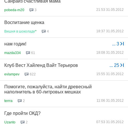
Санрайз счастливая мама
21:53 31.05.2012
pobeda-m20
3
Воспитание щенка
18:37 31.05.2012
Вишня
в
шоколаде
*
4
нам годик!
...
3
18:08 31.05.2012
mazda334
61
Клуб Вест Хайленд Вайт Терьеров
...
25
15:55 31.05.2012
evlampev
622
Помогите, пожалуйста, найти древесный
наполнитель в 60-литровых мешках
11:06 31.05.2012
terrra
2
Где пройти ОКД?
07:53 31.05.2012
Uzanto
2