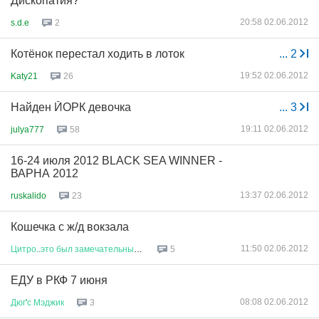
Дископатия?
20:58 02.06.2012
s.d.e
2
Котёнок перестал ходить в лоток
...
2
19:52 02.06.2012
Katy21
26
Найден ЙОРК девочка
...
3
19:11 02.06.2012
julya777
58
16-24 июля 2012 BLACK SEA WINNER -
ВАРНА 2012
13:37 02.06.2012
ruskalido
23
Кошечка с ж/д вокзала
11:50 02.06.2012
Цитро
..
это
был
замечательный
к
...
5
ЕДУ в РКФ 7 июня
08:08 02.06.2012
Дюг
'
с
Мэджик
3