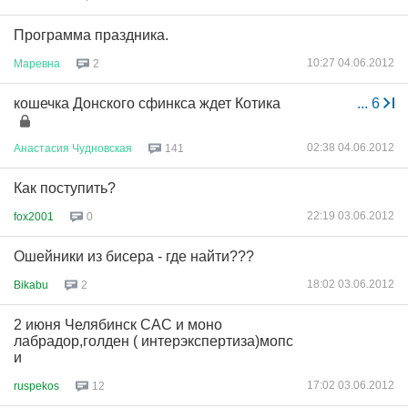
Программа праздника.
10:27 04.06.2012
Маревна
2
кошечка Донского сфинкса ждет Котика
...
6
02:38 04.06.2012
Анастасия
Чудновская
141
Как поступить?
22:19 03.06.2012
fox2001
0
Ошейники из бисера - где найти???
18:02 03.06.2012
Bikabu
2
2 июня Челябинск САС и моно
лабрадор,голден ( интерэкспертиза)мопс
и
17:02 03.06.2012
ruspekos
12