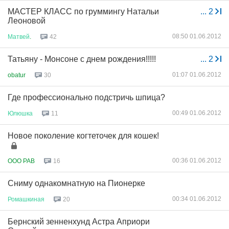
МАСТЕР КЛАСС по груммингу Натальи
...
2
Леоновой
08:50 01.06.2012
Матвей
.
42
Татьяну - Монсоне с днем рождения!!!!!
...
2
01:07 01.06.2012
obatur
30
Где профессионально подстричь шпица?
00:49 01.06.2012
Юлюшка
11
Новое поколение когтеточек для кошек!
00:36 01.06.2012
OOO PAB
16
Сниму однакомнатную на Пионерке
00:34 01.06.2012
Ромашкиная
20
Бернский зенненхунд Астра Априори