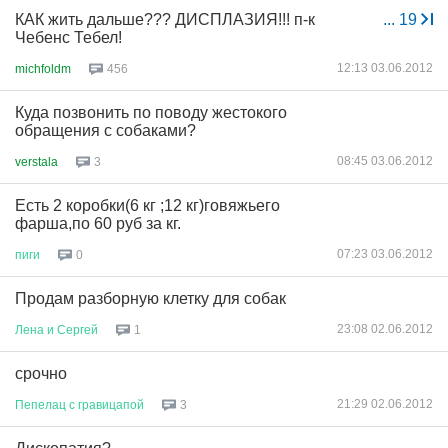
КАК жить дальше??? ДИСПЛАЗИЯ!!! п-к
...
19
Чебенс Тебел!
12:13 03.06.2012
michfoldm
456
Куда позвонить по поводу жестокого
обращения с собаками?
08:45 03.06.2012
verstala
3
Есть 2 коробки(6 кг ;12 кг)говяжьего
фарша,по 60 руб за кг.
07:23 03.06.2012
пиги
0
Продам разборную клетку для собак
23:08 02.06.2012
Лена
и
Сергей
1
срочно
21:29 02.06.2012
Пепелац
с
гравицапой
3