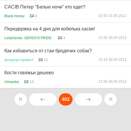
CACIB Питер "Белые ночи" кто едет?
02:55 31.05.2012
Black Honey
8
Передержка на 4 дня для кобелька хаски!
23:32 30.05.2012
LedyGerda -GERDA'S PRIDE-
4
Как избавиться от стаи бродячих собак?
22:14 30.05.2012
физкульт
-
привет
!
15
Кости говяжьи дешево
21:50 30.05.2012
Urmanka
18
402