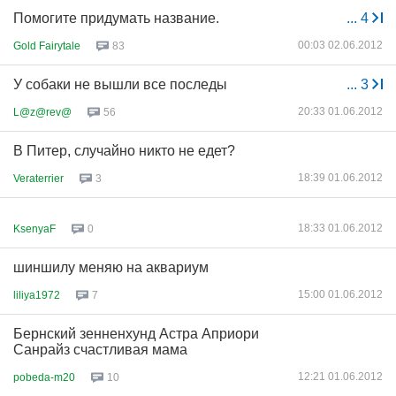
Помогите придумать название.
...
4
00:03 02.06.2012
Gold Fairytale
83
У собаки не вышли все последы
...
3
20:33 01.06.2012
L@z@rev@
56
В Питер, случайно никто не едет?
18:39 01.06.2012
Veraterrier
3
18:33 01.06.2012
KsenyaF
0
шиншилу меняю на аквариум
15:00 01.06.2012
liliya1972
7
Бернский зенненхунд Астра Априори
Санрайз счастливая мама
12:21 01.06.2012
pobeda-m20
10