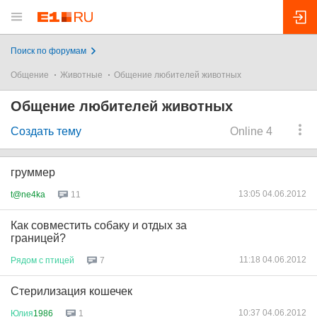
Поиск по форумам
Общение
Животные
Общение любителей животных
Общение любителей животных
Создать тему
Online 4
груммер
13:05 04.06.2012
t@ne4ka
11
Как совместить собаку и отдых за
границей?
11:18 04.06.2012
Рядом
с
птицей
7
Стерилизация кошечек
10:37 04.06.2012
Юлия
1986
1