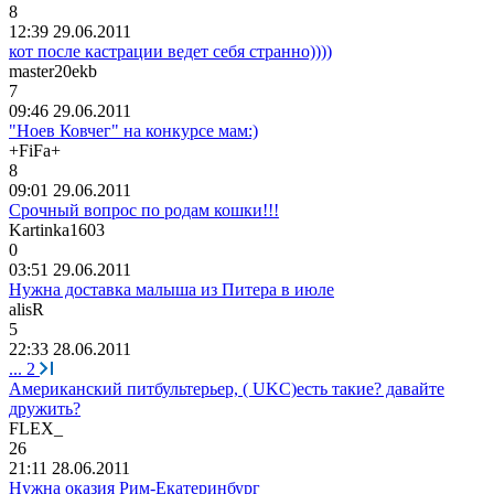
8
12:39 29.06.2011
кот после кастрации ведет себя странно))))
master20ekb
7
09:46 29.06.2011
"Ноев Ковчег" на конкурсе мам:)
+FiFa+
8
09:01 29.06.2011
Срочный вопрос по родам кошки!!!
Kartinka1603
0
03:51 29.06.2011
Нужна доставка малыша из Питера в июле
alisR
5
22:33 28.06.2011
...
2
Американский питбультерьер, ( UKC)есть такие? давайте
дружить?
FLEX_
26
21:11 28.06.2011
Нужна оказия Рим-Екатеринбург