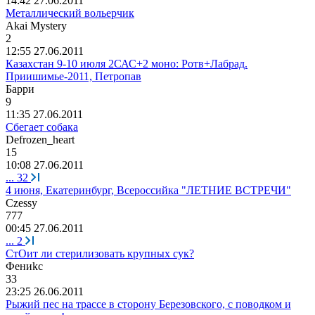
14:42 27.06.2011
Металлический вольерчик
Akai Mystery
2
12:55 27.06.2011
Казахстан 9-10 июля 2САС+2 моно: Ротв+Лабрад.
Приишимье-2011, Петропав
Барри
9
11:35 27.06.2011
Сбегает собака
Defrozen_heart
15
10:08 27.06.2011
...
32
4 июня, Екатеринбург, Всероссийка "ЛЕТНИЕ ВСТРЕЧИ"
Czessy
777
00:45 27.06.2011
...
2
СтОит ли стерилизовать крупных сук?
Ф
e
ни
kc
33
23:25 26.06.2011
Рыжий пес на трассе в сторону Березовского, с поводком и