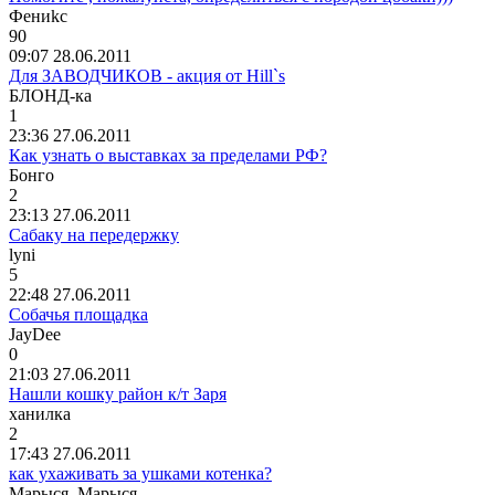
Ф
e
ни
kc
90
09:07 28.06.2011
Для ЗАВОДЧИКОВ - акция от Hill`s
БЛОНД
-
ка
1
23:36 27.06.2011
Как узнать о выставках за пределами РФ?
Бонго
2
23:13 27.06.2011
Сабаку на передержку
lyni
5
22:48 27.06.2011
Собачья площадка
JayDee
0
21:03 27.06.2011
Нашли кошку район к/т Заря
ханилка
2
17:43 27.06.2011
как ухаживать за ушками котенка?
Марыся
_
Марыся