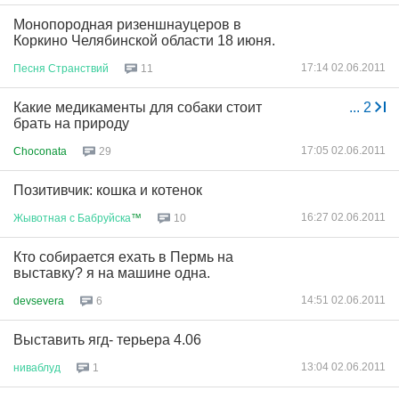
Монопородная ризеншнауцеров в
Коркино Челябинской области 18 июня.
17:14 02.06.2011
Песня
Странствий
11
Какие медикаменты для собаки стоит
...
2
брать на природу
17:05 02.06.2011
Choconata
29
Позитивчик: кошка и котенок
16:27 02.06.2011
Жывотная
с
Бабруйска
™
10
Кто собирается ехать в Пермь на
выставку? я на машине одна.
14:51 02.06.2011
devsevera
6
Выставить ягд- терьера 4.06
13:04 02.06.2011
ниваблуд
1