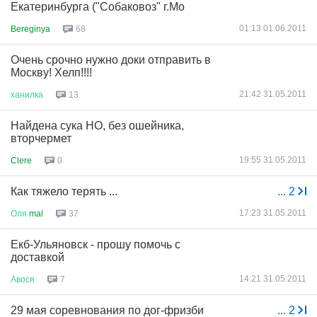
Екатеринбурга ("Собаковоз" г.Мо
01:13 01.06.2011
Bereginya
68
Очень срочно нужно доки отправить в
Москву! Хелп!!!!
21:42 31.05.2011
ханилка
13
Найдена сука НО, без ошейника,
вторчермет
19:55 31.05.2011
Clere
0
Как тяжело терять ...
...
2
17:23 31.05.2011
Оля
mal
37
Екб-Ульяновск - прошу помочь с
доставкой
14:21 31.05.2011
Авося
7
29 мая соревнования по дог-фризби
...
2