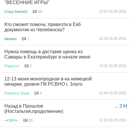
"ВЕСЕННИЕ ИГРЫ"
13:22 31.05.2011
Crazy DanceS
49
Кто сможет помочь: привезти в Екб
документик из Челябинска?
13:16 31.05.2011
daxiass
7
Нужна помощь в доставке щенка из
Самары в Екатеринбург в начале июня
13:11 31.05.2011
'
Радость
'
2
12-13 июня монопродная в-ка немецкой
овчарки, уровня ПК РСВНО г. Злато
12:49 31.05.2011
Планета
Эльф
4
Назад в Прошлое
...
3
(Ностальгия,продолжение)
11:26 31.05.2011
-=
ОВР
=-
65