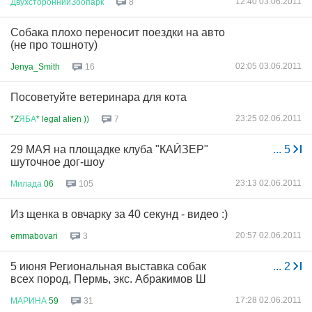
12:40 03.06.2011
ДвухстороннийЗоопарк
8
Собака плохо переносит поездки на авто
(не про тошноту)
02:05 03.06.2011
Jenya_Smith
16
Посоветуйте ветеринара для кота
23:25 02.06.2011
*Z
ЯБА
* legal alien ))
7
29 МАЯ на площадке клуба "КАЙЗЕР"
...
5
шуточное дог-шоу
23:13 02.06.2011
Милада
06
105
Из щенка в овчарку за 40 секунд - видео :)
20:57 02.06.2011
emmabovari
3
5 июня Региональная выставка собак
...
2
всех пород, Пермь, экс. Абракимов Ш
17:28 02.06.2011
МАРИНА
59
31