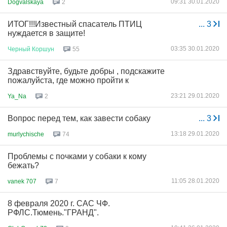
09:31 30.01.2020
Dogvalskaya
2
ИТОГ!!!Известный спасатель ПТИЦ
...
3
нуждается в защите!
03:35 30.01.2020
Черный
Коршун
55
Здравствуйте, будьте добры , подскажите
пожалуйста, где можно пройти к
23:21 29.01.2020
Ya_Na
2
Вопрос перед тем, как завести собаку
...
3
13:18 29.01.2020
murlychische
74
Проблемы с почками у собаки к кому
бежать?
11:05 28.01.2020
vanek 707
7
8 февраля 2020 г. САС ЧФ.
РФЛС.Тюмень."ГРАНД".