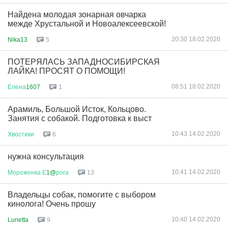
Найдена молодая зонарная овчарка
межде Хрустальной и Новоалексеевской!
20:30 18.02.2020
Nika13
5
ПОТЕРЯЛАСЬ ЗАПАДНОСИБИРСКАЯ
ЛАЙКА! ПРОСЯТ О ПОМОЩИ!
08:51 18.02.2020
Елена
1607
1
Арамиль, Большой Исток, Кольцово.
Занятия с собакой. Подготовка к выст
10:43 14.02.2020
Хвостики
6
нужна консультация
10:41 14.02.2020
Мороженка
Е
1@
рога
13
Владельцы собак, помогите с выбором
кинолога! Очень прошу
10:40 14.02.2020
Lunetta
9