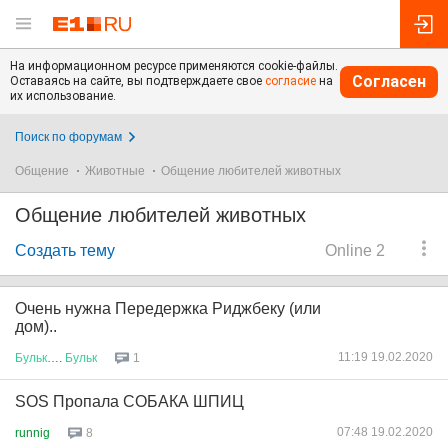
На информационном ресурсе применяются cookie-файлы.
Согласен
Оставаясь на сайте, вы подтверждаете свое
согласие
на
их использование.
Поиск по форумам
Общение
Животные
Общение любителей животных
Общение любителей животных
Создать тему
Online 2
Очень нужна Передержка Риджбеку (или
дом)..
11:19 19.02.2020
Бульк
….
Бульк
1
SOS Пропала СОБАКА ШПИЦ
07:48 19.02.2020
runnig
8