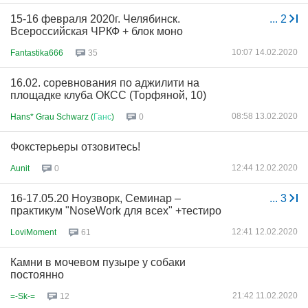
15-16 февраля 2020г. Челябинск.
...
2
Всероссийская ЧРКФ + блок моно
10:07 14.02.2020
Fantastika666
35
16.02. соревнования по аджилити на
площадке клуба ОКСС (Торфяной, 10)
08:58 13.02.2020
Hans* Grau Schwarz (
Ганс
)
0
Фокстерьеры отзовитесь!
12:44 12.02.2020
Aunit
0
16-17.05.20 Ноузворк, Семинар –
...
3
практикум "NoseWork для всех" +тестиро
12:41 12.02.2020
LoviMoment
61
Камни в мочевом пузыре у собаки
постоянно
21:42 11.02.2020
=-Sk-=
12