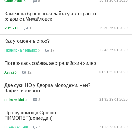
19:41 26.01.2020
ClubGrand-72
0
Замечена брошенная лайка у автотрассы
рядом с г.Михайловск
19:30 26.01.2020
Putnik11
0
Как угомонить стаю?
12:43 25.01.2020
Пряник
на
педалях
:)
17
Потерялась собака, австралийский хилер
01:51 25.01.2020
Astra96
12
Две суки НО у Дворца Молодежи. Чьи?
Зафиксированы.
21:32 23.01.2020
detka-w-kletke
3
Прошу помощи!Срочно
ПИМОПЕТ(ветмедин)
21:13 23.01.2020
ГЕРА
-
КАСЬян
4