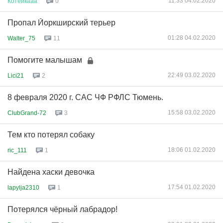
11:33 04.02.2020
Котейкааа
0
Пропал Йоркширский терьер
01:28 04.02.2020
Walter_75
11
Помогите малышам
22:49 03.02.2020
Lici21
2
8 февраля 2020 г. САС ЧФ РФЛС Тюмень.
15:58 03.02.2020
ClubGrand-72
3
Тем кто потерял собаку
18:06 01.02.2020
ric_111
1
Найдена хаски девочка
17:54 01.02.2020
lapylja2310
1
Потерялся чёрный лабрадор!