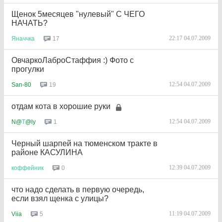
Щенок 5месяцев "нулевый" С ЧЕГО
НАЧАТЬ?
22:17 04.07.2009
17
Яначчка
ОвчаркоЛаброСтаффия :) Фото с
прогулки
12:54 04.07.2009
19
San-80
отдам кота в хорошие руки
12:54 04.07.2009
1
N@
Т
@ly
Черный шарпей на тюменском тракте в
районе КАСУЛИНА
12:39 04.07.2009
0
коффейник
что надо сделать в первую очередь,
если взял щенка с улицы?
11:19 04.07.2009
5
Viia