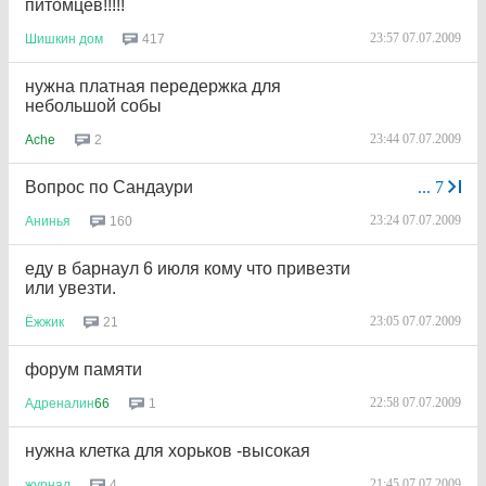
питомцев!!!!!
23:57 07.07.2009
417
Шишкин
дом
нужна платная передержка для
небольшой собы
23:44 07.07.2009
2
Ache
Вопрос по Сандаури
...
7
23:24 07.07.2009
160
Анинья
еду в барнаул 6 июля кому что привезти
или увезти.
23:05 07.07.2009
21
Ёжжик
форум памяти
22:58 07.07.2009
1
Адреналин
66
нужна клетка для хорьков -высокая
21:45 07.07.2009
4
журнал