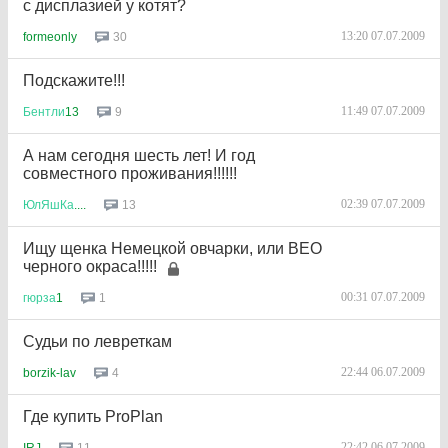
с дисплазией у котят?
13:20 07.07.2009
30
formeonly
Подскажите!!!
11:49 07.07.2009
9
Бентли
13
А нам сегодня шесть лет! И год
совместного проживания!!!!!!
02:39 07.07.2009
13
ЮлЯшКа
....
Ищу щенка Немецкой овчарки, или ВЕО
черного окраса!!!!!
00:31 07.07.2009
1
гюрза
1
Судьи по левреткам
22:44 06.07.2009
4
borzik-lav
Где купить ProPlan
22:42 06.07.2009