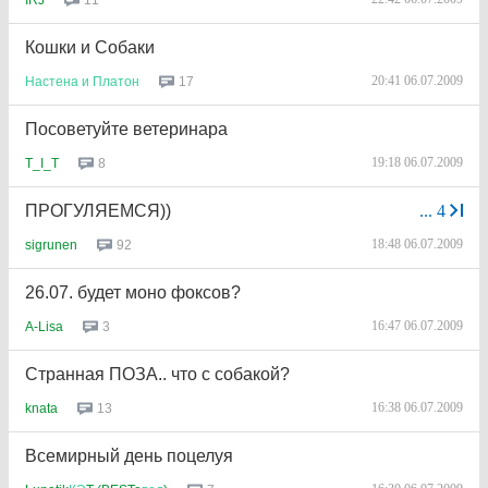
11
IRJ
Кошки и Собаки
20:41 06.07.2009
17
Настена
и
Платон
Посоветуйте ветеринара
19:18 06.07.2009
8
T_I_T
ПРОГУЛЯЕМСЯ))
...
4
18:48 06.07.2009
92
sigrunen
26.07. будет моно фоксов?
16:47 06.07.2009
3
A-Lisa
Странная ПОЗА.. что с собакой?
16:38 06.07.2009
13
knata
Всемирный день поцелуя