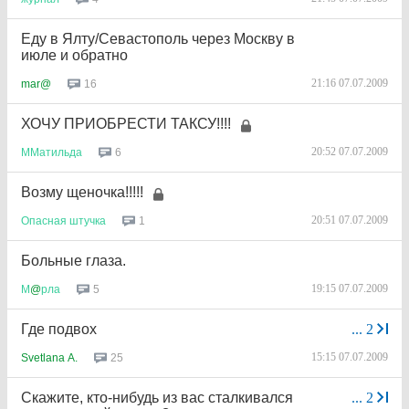
Еду в Ялту/Севастополь через Москву в
июле и обратно
21:16 07.07.2009
16
mar@
ХОЧУ ПРИОБРЕСТИ ТАКСУ!!!!
20:52 07.07.2009
6
ММатильда
Возму щеночка!!!!!
20:51 07.07.2009
1
Опасная
штучка
Больные глаза.
19:15 07.07.2009
5
М
@
рла
Где подвох
...
2
15:15 07.07.2009
25
Svetlana A.
Скажите, кто-нибудь из вас сталкивался
...
2