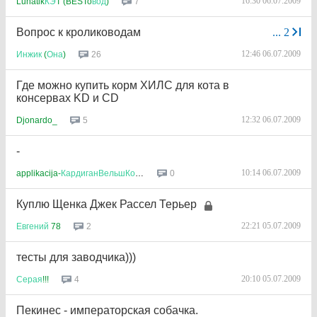
16:30 06.07.2009
7
Lunatik
КЭ
T (BESTo
вод
)
Вопрос к кролиководам
...
2
12:46 06.07.2009
26
Инжик
(
Она
)
Где можно купить корм ХИЛС для кота в
консервах KD и CD
12:32 06.07.2009
5
Djonardo_
-
10:14 06.07.2009
0
applikacija-
КардиганВельшКорги
Куплю Щенка Джек Рассел Терьер
22:21 05.07.2009
2
Евгений
78
тесты для заводчика)))
20:10 05.07.2009
4
Серая
!!!
Пекинес - императорская собачка.