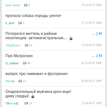
19:33 05.07.2009
0
Бука
-
Бяка
пропала собака породы уиппет
17:32 05.07.2009
2
e_wolf
Потерялся миттель в районе
...
2
пехотинцев- автомагистральная....
12:50 05.07.2009
26
~
ВарЁнка
~
Про Матроскин
...
2
02:52 05.07.2009
48
O_calipso
вопрос про гаммавит и фоспренил
02:06 05.07.2009
15
Муся
()
Очаровательный мужчина крол ищет
даму сердца!
23:49 04.07.2009
14
К
$
юньк
@...