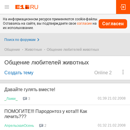
На информационном ресурсе применяются cookie-файлы.
Согласен
Оставаясь на сайте, вы подтверждаете свое
согласие
на
их использование.
Поиск по форумам
Общение
Животные
Общение любителей животных
Общение любителей животных
Создать тему
Online 2
Давайте гулять вместе!
01:39 21.02.2008
_
Лакки
_
3
ПОМОГИТЕ!!! Пародонтоз у кота!!! Как
лечить???
01:32 21.02.2008
АпрельскаяОсень
2