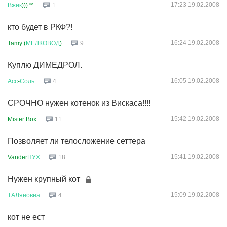
17:23 19.02.2008
Вжик
)))™
1
кто будет в РКФ?!
16:24 19.02.2008
Tamy (
МЕЛКОВОД
)
9
Куплю ДИМЕДРОЛ.
16:05 19.02.2008
Асс
-
Соль
4
СРОЧНО нужен котенок из Вискаса!!!!
15:42 19.02.2008
Mister Box
11
Позволяет ли телосложение сеттера
15:41 19.02.2008
Vander
ПУХ
18
Нужен крупный кот
15:09 19.02.2008
ТАЛяновна
4
кот не ест