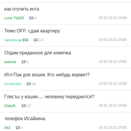
как отучить кота
20:10 20.02.2008
Lone TIGER
4
Темо OFF: сдам квартиру
19:43 20.02.2008
Б
a
нкирш
a $$$
13
Отдам приданное для хомячка
19:16 20.02.2008
katrene
1
Игл Пак для кошек. Кто нибудь кормит?
18:56 20.02.2008
Ерофейка
19
Глисты у кошки..... человеку передаются?
18:31 20.02.2008
DakaR.
22
телефон Исайкина
18:16 20.02.2008
682
1