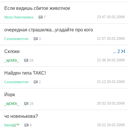
Если видишь сбитое животное
23:47 20.02.2008
Муза
Николаевна
7
очередная страшилка...угадайте про кого
21:57 20.02.2008
Сенклементия
3
Склоки
...
2
21:36 20.02.2008
_IgOrEk_
29
Найден типа ТАКС!
21:12 20.02.2008
Сенклементия
2
Йорк
20:32 20.02.2008
_IgOrEk_
15
чо новенькова?
20:22 20.02.2008
Вжик
)))™
4