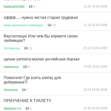
11:42 20.02.2008
Natalya010380
4
оффф..... нужна чистая старая трудовая
11:18 20.02.2008
мама
маленького
камикадзе
15
Вкуснотища! Или чем Вы кормите своих
любимцев?
23:22 19.02.2008
Артемошка
21
щенки уиппета-малая английская борзая
23:05 19.02.2008
maksimuss
9
Помогите! Где взять клетку для
добермана?!
22:23 19.02.2008
Geneveva
7
ПРИУЧЕНИЕ К ТУАЛЕТУ
21:50 19.02.2008
Maksima (
я
!)
1