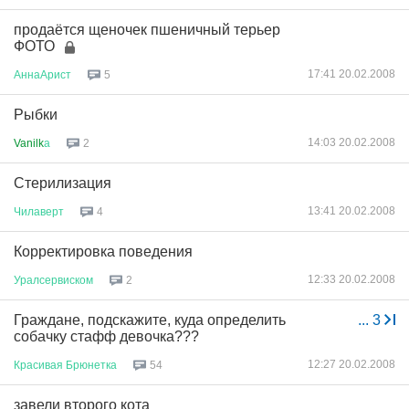
продаётся щеночек пшеничный терьер
ФОТО
17:41 20.02.2008
АннаАрист
5
Рыбки
14:03 20.02.2008
Vanilk
а
2
Стерилизация
13:41 20.02.2008
Чилаверт
4
Корректировка поведения
12:33 20.02.2008
Уралсервиском
2
Граждане, подскажите, куда определить
...
3
собачку стафф девочка???
12:27 20.02.2008
Красивая
Брюнетка
54
завели второго кота