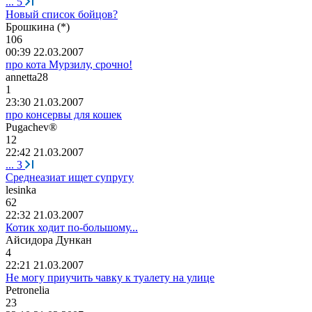
...
5
Новый список бойцов?
Брошкина
(*)
106
00:39 22.03.2007
про кота Мурзилу, срочно!
annetta28
1
23:30 21.03.2007
про консервы для кошек
Pugachev®
12
22:42 21.03.2007
...
3
Среднеазиат ищет супругу
lesinka
62
22:32 21.03.2007
Котик ходит по-большому...
Айсидора
Дункан
4
22:21 21.03.2007
Не могу приучить чавку к туалету на улице
Petronelia
23