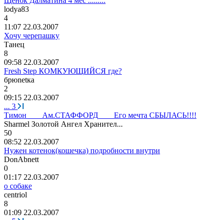
Щенок Далматина 4 мес .........
lodya83
4
11:07 22.03.2007
Хочу черепашку
Тан
e
ц
8
09:58 22.03.2007
Fresh Step КОМКУЮЩИЙСЯ где?
брю
net
ка
2
09:15 22.03.2007
...
3
Тимон____Ам.СТАФФОРД____Его мечта СБЫЛАСЬ!!!!
Sharmel
Золотой
Ангел
Хранител
...
50
08:52 22.03.2007
Нужен котенок(кошечка) подробности внутри
DonAbnett
0
01:17 22.03.2007
о собаке
centriol
8
01:09 22.03.2007