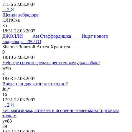
21:36 22.03.2007
...
2
Щенки лабрадора.
ЭЛИСка
35
18:31 22.03.2007
ДЖОЛЛИ____Ам Стаффордишка____ Ищет нового
владельца__ФОТО
Sharmel
Золотой
Ангел
Хранител
...
9
18:10 22.03.2007
Help где срочно сделать рентген желудка собаке
wws
2
18:03 22.03.2007
Вреден ли для котят антигодин?
Jul*
16
17:31 22.03.2007
...
2
вет. магазинам, аптекам и особенно маленьким торговым
точкам
yv88
39
15:52 22.03.2007