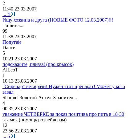
2
11:40 23.03.2007
...
4
Ищу хозяина и друга (НОВЫЕ ФОТО 12.03.2007)!!!
Тишина
...
99
11:38 23.03.2007
Попугай
Dance
5
10:21 23.03.2007
подскажите, плиззз! (про крысок)
AlLeoT
1
10:13 23.03.2007
"Сирепар" вет.врачи! Нужен этот препарат! Может у кого
завал
Sharmel
Золотой
Ангел
Хранител
...
4
00:35 23.03.2007
уважение ЧЕТВЕРКЕ за показ позитива про пита в 18-30
зая
моя
(
помощь
ротвейлерам
)
12
23:56 22.03.2007
...
5