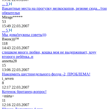
...
3
Вакантные места на прогулку мелкоскопов, резюме сюда.../тои
обязательн
Mirage*****
53
15:49 22.03.2007
...
5
Мы дома!нужны советы)))
Вжик
)))™
118
14:43 22.03.2007
слишком много любви, кошка моя не выдерживает, хочу
второго ребёнка..н
annetta28
15
13:06 22.03.2007
Накормить шестинедельного фолда -2, ПРОБЛЕМА!
i_seven
8
12:17 22.03.2007
Котенок британец-вопрос!
<mirta>
11
12:16 22.03.2007