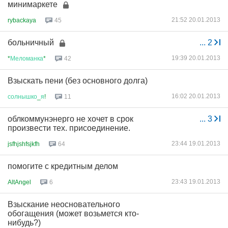
минимаркете
21:52 20.01.2013
rybackaya
45
больничный
...
2
19:39 20.01.2013
*
Меломанка
*
42
Взыскать пени (без основного долга)
16:02 20.01.2013
солнышко
_
я
!
11
облкоммунэнерго не хочет в срок
...
3
произвести тех. присоединение.
23:44 19.01.2013
jsfhjshfsjkfh
64
помогите с кредитным делом
23:43 19.01.2013
AltAngel
6
Взыскание неосновательного
обогащения (может возьмется кто-
нибудь?)