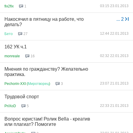
03:15 23.01.2013
fix2fix
1
Накосячил в пятницу на работе, что
...
2
делать?
12:44 22.01.2013
Бето
27
162 УК ч.1
02:32 22.01.2013
monreale
16
Мнения по гражданству? Желательно
практика.
23:07 21.01.2013
Pechorin-XXI (
Миротворец
)
3
Трудовой спорт
22:33 21.01.2013
PriXoD
5
Вопрос юристам! Ролик Bella - креатив
или плагиат? Помогите