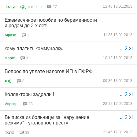
12:48 18.01.2013
dezzyque@gmail.com
27
Ежемесячное пособие по беременности
и родам до 3-х лет!
11:35 18.01.2013
Alpaso
2
кому платить коммуналку.
...
2
10:12 18.01.2013
Maple
31
Вопрос по уплате налогов ИП в ПФРФ
09:36 18.01.2013
= )))
8
Коллекторы задрали !
...
2
23:12 17.01.2013
V
арвар
28
Выписка из бoльницы за "нарушeниe
...
2
рeжима" - угoлoвнoe прeсту
22:45 17.01.2013
fix2fix
39