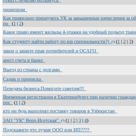
отказ с печатью нотариуса
пищепром
Как правильно прищучить УК за завышенные начисления за о
по
(
1
|
2
)
Какое право имеют жильцы 4-этажки на удобный подьезд тра
Как студенту найти работу по юр специальности?)
(
1
|
2
|
3
)
закон о защите прав потребителей и ОСАГО
арест счета в банке
Выезд из страны с долгами
Садик и прописка
Передача бизнеса.Помогите советом!!!
Временная регистрация в Екатеринбурге при наличии граждан
пос
(
1
|
2
)
кто ни будь выполнял поставку товаров в Узбекистан
ЗАО "УК" Верх-Исетская"
(
1
|
2
|
3
|
4
)
Подскажите,что лучше ООО или ИП????