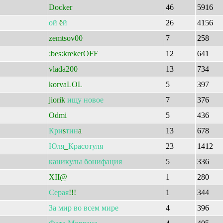
Docker
46
5916
ой
ё
й
26
4156
zemtsov00
7
258
:bes:krekerOFF
12
641
vlada200
13
734
korvaLOL
5
397
jiorik
ищу
новое
7
376
Odmi
5
436
Кри
s
тин
a
13
678
Юля
_
Красотуля
23
1412
каникулы
бонифация
5
336
XII@
1
280
Серая
!!!
1
344
За
мир
во
всем
мире
4
396