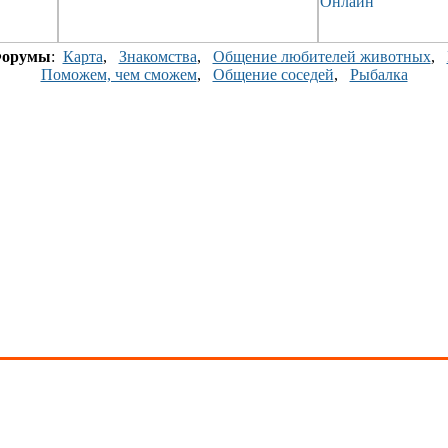
орумы
:
Карта
,
Знакомства
,
Общение любителей животных
,
Поможем, чем сможем
,
Общение соседей
,
Рыбалка