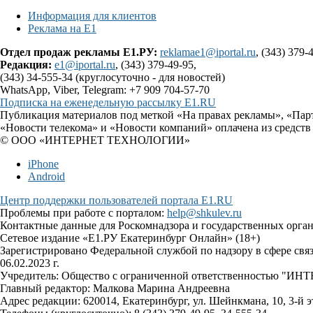
Информация для клиентов
Реклама на Е1
Отдел продаж рекламы Е1.РУ:
reklamae1@iportal.ru
, (343) 379-
Редакция:
e1@iportal.ru
, (343) 379-49-95,
(343) 34-555-34 (круглосуточно - для новостей)
WhatsApp, Viber, Telegram: +7 909 704-57-70
Подписка на еженедельную рассылку E1.RU
Публикация материалов под меткой «На правах рекламы», «Пар
«Новости телекома» и «Новости компаний» оплачена из средств
© ООО «ИНТЕРНЕТ ТЕХНОЛОГИИ»
iPhone
Android
Центр поддержки пользователей портала E1.RU
Проблемы при работе с порталом:
help@shkulev.ru
Контактные данные для Роскомнадзора и государственных орга
Сетевое издание «Е1.РУ Екатеринбург Онлайн» (18+)
Зарегистрировано Федеральной службой по надзору в сфере св
06.02.2023 г.
Учредитель: Общество с ограниченной ответственностью 
Главный редактор: Малкова Марина Андреевна
Адрес редакции: 620014, Екатеринбург, ул. Шейнкмана, 10, 3-й э