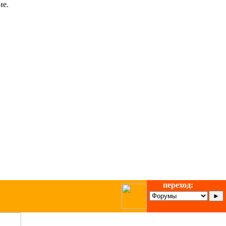
ие.
переход: