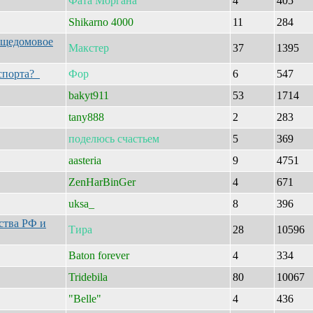
Фата
Моргана
4
405
Shikarno 4000
11
284
бщедомовое
Макстер
37
1395
нспорта?
Фор
6
547
bakyt911
53
1714
tany888
2
283
поделюсь
счастьем
5
369
aasteria
9
4751
ZenHarBinGer
4
671
uksa_
8
396
ства РФ и
Тира
28
10596
Baton forever
4
334
Tridebila
80
10067
"Belle"
4
436