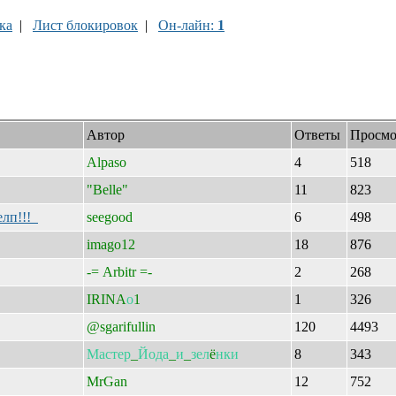
ка
|
Лист блокировок
|
Он-лайн:
1
Автор
Ответы
Просмо
Alpaso
4
518
"Belle"
11
823
елп!!!
seegood
6
498
imago12
18
876
-= Arbitr =-
2
268
IRINA
о
1
1
326
@sgarifullin
120
4493
Мастер
_
Йода
_
и
_
зел
ё
нки
8
343
MrGan
12
752