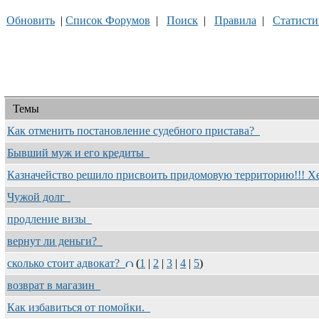
Обновить
|
Список Форумов
|
Поиск
|
Правила
|
Статисти
Темы
Как отменить постановление судебного пристава?
Бывший муж и его кредиты
Казначейство решило присвоить придомовую территорию!!! Х
Чужой долг
продление визы
вернут ли деньги?
сколько стоит адвокат?
(
1
|
2
|
3
|
4
|
5
)
возврат в магазин
Как избавиться от помойки.