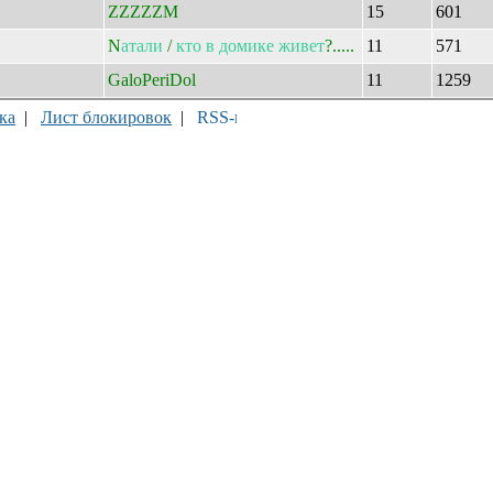
ZZZZZM
15
601
N
атали
/
кто
в
домике
живет
?.....
11
571
GaloPeriDol
11
1259
ка
|
Лист блокировок
|