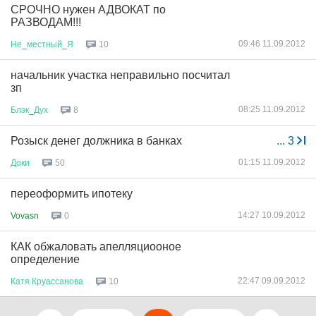
СРОЧНО нужен АДВОКАТ по
РАЗВОДАМ!!!
09:46 11.09.2012
Не
_
местный
_
Я
10
начальник участка неправильно посчитал
зп
08:25 11.09.2012
Блэк
_
Дух
8
Розыск денег должника в банках
...
3
01:15 11.09.2012
Доки
50
переоформить ипотеку
14:27 10.09.2012
Vovasn
0
КАК обжаловать апелляциооное
определение
22:47 09.09.2012
Катя
Круассанова
10