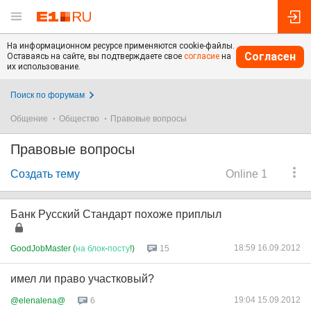
На информационном ресурсе применяются cookie-файлы.
Согласен
Оставаясь на сайте, вы подтверждаете свое
согласие
на
их использование.
Поиск по форумам
Общение
Общество
Правовые вопросы
Правовые вопросы
Создать тему
Online 1
Банк Русский Стандарт похоже приплыл
18:59 16.09.2012
GoodJobMaster (
на
блок
-
посту
!)
15
имел ли право участковый?
19:04 15.09.2012
@elenalena@
6