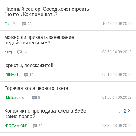
Частный сектор. Сосед хочет строить
"нечто". Как помешать?
10:43 14.09.2012
O
г
o
нёк
23
можно ли признать завещание
недействительным?
08:51 14.09.2012
hsrg
14
юристы, подскажите!!
05:10 14.09.2012
IRINA
о
1
18
Горячая вода черного цвета..
01:58 14.09.2012
*Melomanka*
5
Конфликт с преподавателем в ВУЗе.
...
2
Какие права?
23:35 13.09.2012
*DREAM ON*
32