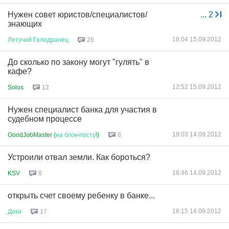
Нужен совет юристов/специалистов/
...
2
знающих
18:04 15.09.2012
Летучий
Голодранец
26
До сколько по закону могут "гулять" в
кафе?
12:52 15.09.2012
Solos
12
Нужен специалист банка для участия в
судебном процессе
19:03 14.09.2012
GoodJobMaster (
на
блок
-
посту
!)
8
Устроили отвал земли. Как бороться?
18:46 14.09.2012
KSV
8
открыть счет своему ребенку в банке...
16:15 14.09.2012
Доки
17