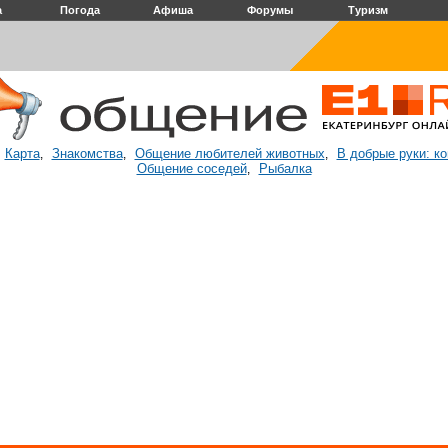
а
Погода
Афиша
Форумы
Туризм
Карта
Знакомства
Общение любителей животных
В добрые руки: к
:
,
,
,
Общение соседей
Рыбалка
,