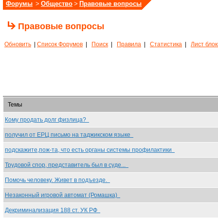
Форумы
>
Общество
>
Правовые вопросы
Правовые вопросы
Обновить
|
Список Форумов
|
Поиск
|
Правила
|
Статистика
|
Лист бло
Темы
Кому продать долг физлица?
получил от ЕРЦ письмо на таджикском языке
подскажите,пож-та, что есть органы системы профилактики
Трудовой спор, представитель был в суде...
Помочь человеку. Живет в подъезде.
Незаконный игровой автомат (Ромашка)
Декриминализация 188 ст. УК РФ