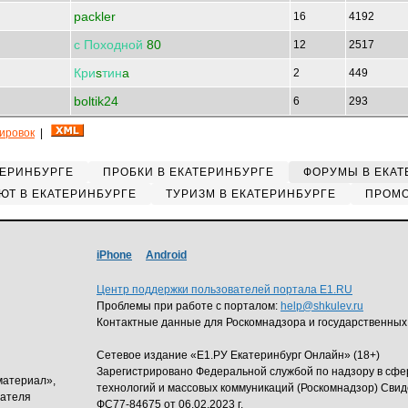
packler
16
4192
с
Походной
80
12
2517
Кри
s
тин
a
2
449
boltik24
6
293
кировок
|
ТЕРИНБУРГЕ
ПРОБКИ В ЕКАТЕРИНБУРГЕ
ФОРУМЫ В ЕКАТ
ЮТ В ЕКАТЕРИНБУРГЕ
ТУРИЗМ В ЕКАТЕРИНБУРГЕ
ПРОМО
iPhone
Android
Центр поддержки пользователей портала E1.RU
Проблемы при работе с порталом:
help@shkulev.ru
Контактные данные для Роскомнадзора и государственных
Сетевое издание «Е1.РУ Екатеринбург Онлайн» (18+)
Зарегистрировано Федеральной службой по надзору в сф
материал»,
технологий и массовых коммуникаций (Роскомнадзор) Свид
дателя
ФС77-84675 от 06.02.2023 г.