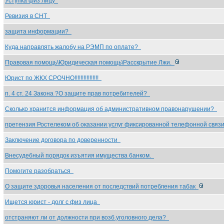
Уступка физ лицу
Ревизия в СНТ
защита информации?
Куда направлять жалобу на РЭМП по оплате?
Правовая помощь\Юридическая помощь\Расскрытие Лжи.
Юрист по ЖКХ СРОЧНО!!!!!!!!!!!!!!!!
п. 4 ст. 24 Закона ?О защите прав потребителей?
Сколько хранится информация об административном правонарушении?
претензия Ростелеком об оказании услуг фиксированной телефонной свя
Заключение договора по доверенности
Внесудебный порядок изъятия имущества банком.
Помогите разобраться
О защите здоровья населения от последствий потребления табак
Ищется юрист - долг с физ лица
отстраняют ли от должности при возб.уголовного дела?