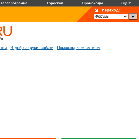
Телепрограмма
Гороскоп
Промокоды
Ещё
переход:
ошки
В добрые руки: собаки
Поможем, чем сможем
,
,
,