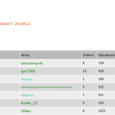
кировок
|
Он-лайн:
1
Автор
Ответы
Просмотро
samostroy-ek
8
758
Igor7365
13
929
Имрек
1
180
=========================
5
232
айвенго
7
541
Kostet_13
0
243
UlAlex
8
1022