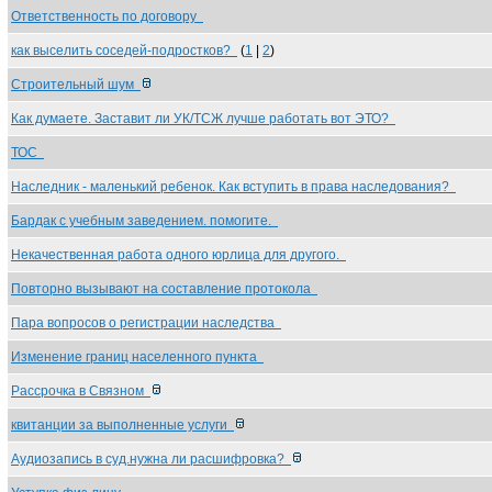
Ответственность по договору
как выселить соседей-подростков?
(
1
|
2
)
Строительный шум
Как думаете. Заставит ли УК/ТСЖ лучше работать вот ЭТО?
ТОС
Наследник - маленький ребенок. Как вступить в права наследования?
Бардак с учебным заведением. помогите.
Некачественная работа одного юрлица для другого.
Повторно вызывают на составление протокола
Пара вопросов о регистрации наследства
Изменение границ населенного пункта
Рассрочка в Связном
квитанции за выполненные услуги
Аудиозапись в суд.нужна ли расшифровка?