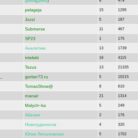
дима
(
дима
)
8
479
pelageja
15
1295
Jozzi
5
187
Submerse
11
467
SP23
1
175
Аналитикк
13
1739
intelekt
16
4115
Tezus
13
21335
gerber73.ru
зи
5
10215
TomasShow@
8
610
manair
21
1314
Malych~ka
5
249
Абелия
2
176
Новохудоносов
4
320
Юлия
Лепаловская
5
1702