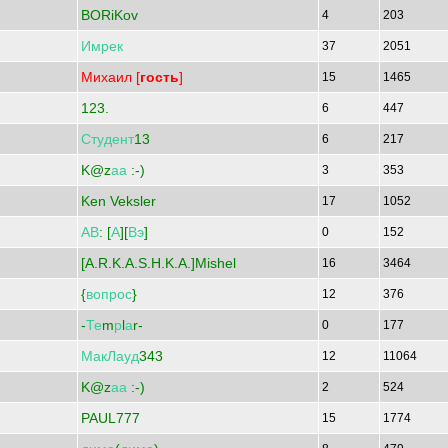
BORiKov
4
203
Имрек
37
2051
Михаил [
гость
]
15
1465
123.
6
447
Студент
13
6
217
K@z
аа
:-)
3
353
Ken Veksler
17
1052
АВ
: [
А
][
Вэ
]
0
152
[A.R.K.A.S.H.K.A.]Mishel
16
3464
{
вопрос
}
12
376
-
Те
m
р
l
а
r-
0
177
МакЛауд
343
12
11064
K@z
аа
:-)
2
524
PAUL777
15
1774