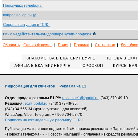
Прослушка телефона
вопрос по юр.лицу
Спорная ситуация в ТСЖ
Иск о недействительном договоре купли-продажи
Обновить
|
Список Форумов
|
Поиск
|
Правила
|
Статистика
|
Лист бло
ЗНАКОМСТВА В ЕКАТЕРИНБУРГЕ
ПОГОДА В ЕКА
АФИША В ЕКАТЕРИНБУРГЕ
ГОРОСКОП
КУРСЫ ВАЛ
Информация для клиентов
Реклама на Е1
Отдел продаж рекламы Е1.РУ:
reklamae1@iportal.ru
, (343) 379-49-10
Редакция:
e1@iportal.ru
, (343) 379-49-95,
(343) 34-555-34 (круглосуточно - для новостей)
WhatsApp, Viber, Telegram: +7 909 704-57-70
Подписка на еженедельную рассылку E1.RU
Публикация материалов под меткой «На правах рекламы», «Партнёрский 
«Новости телекома» и «Новости компаний» оплачена из средств рекламо