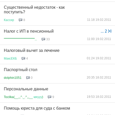
Существенный недостаток - как
поступить?
11:18 19.02.2011
Кассир
8
Налог с ИП в пенсионный
...
2
11:00 19.02.2011
""""""""""""""""""""""""""""""...
33
Налоговый вычет за лечение
01:24 19.02.2011
МаксЕКБ
4
Паспортный стол
20:35 18.02.2011
dolphin1051
0
Персональные данные
19:53 18.02.2011
Tocilka(__,,,^._.^,,,__
мяууу
)
9
Помощь юриста для суда с банком