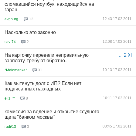
сломавшийся ноутбук, находящийся на
гаран
12:43 17.02.2011
evgburg
13
Насколько это законно
12:08 17.02.2011
sav-74
2
На карточку перевели неправильную
...
2
зарплату, требуют обратно..
10:13 17.02.2011
*Melomanka*
31
Как вытянуть долг с ИП? Если нет
подписанных накладных
10:11 17.02.2011
eliz ™
8
комиссия за ведение и открытие ссудного
щета "банком москвы"
08:45 17.02.2011
rudi/13
3