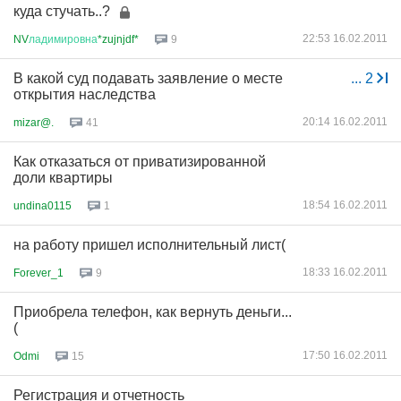
куда стучать..?
22:53 16.02.2011
NV
ладимировна
*zujnjdf*
9
В какой суд подавать заявление о месте
...
2
открытия наследства
20:14 16.02.2011
mizar@.
41
Как отказаться от приватизированной
доли квартиры
18:54 16.02.2011
undina0115
1
на работу пришел исполнительный лист(
18:33 16.02.2011
Forever_1
9
Приобрела телефон, как вернуть деньги...
(
17:50 16.02.2011
Odmi
15
Регистрация и отчетность