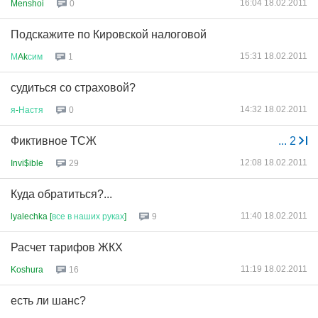
16:04 18.02.2011
Menshoi
0
Подскажите по Кировской налоговой
15:31 18.02.2011
М
Ak
сим
1
судиться со страховой?
14:32 18.02.2011
я
-
Настя
0
Фиктивное ТСЖ
...
2
12:08 18.02.2011
Invi$ible
29
Куда обратиться?...
11:40 18.02.2011
lyalechka [
все
в
наших
руках
]
9
Расчет тарифов ЖКХ
11:19 18.02.2011
Koshura
16
есть ли шанс?