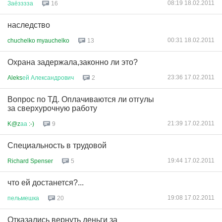
08:19 18.02.2011
Заёзззза
16
наследство
00:31 18.02.2011
chuchelko myauchelko
13
Охрана задержала,законно ли это?
23:36 17.02.2011
Aleks
ей
Александрович
2
Вопрос по ТД. Оплачиваются ли отгулы
за сверхурочную работу
21:39 17.02.2011
K@z
аа
:-)
9
Специальность в трудовой
19:44 17.02.2011
Richard Spenser
5
что ей достанется?...
19:08 17.02.2011
пельмешка
20
Отказались вернуть деньги за