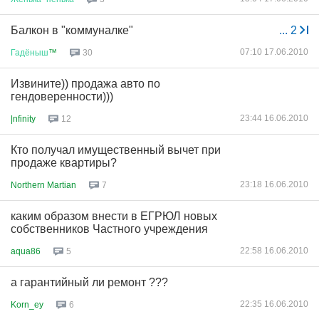
Балкон в "коммуналке"
...
2
07:10 17.06.2010
Гадёныш
™
30
Извините)) продажа авто по
гендоверенности)))
23:44 16.06.2010
|nfinity
12
Кто получал имущественный вычет при
продаже квартиры?
23:18 16.06.2010
Northern Martian
7
каким образом внести в ЕГРЮЛ новых
собственников Частного учреждения
22:58 16.06.2010
aqua86
5
а гарантийный ли ремонт ???
22:35 16.06.2010
Korn_ey
6