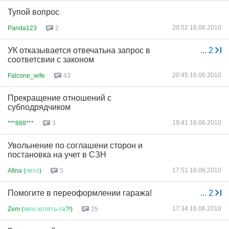
Тупой вопрос
20:52 16.06.2010
Panda123
2
УК отказывается отвечатьна запрос в
...
2
соответсвии с законом
20:45 16.06.2010
Falcone_wife
43
Прекращение отношений с
субподрядчиком
19:41 16.06.2010
***888***
3
Увольнение по соглашени сторон и
постановка на учет в СЗН
17:51 16.06.2010
Afina (
лето
)
5
Помогите в переоформлении гаража!
...
2
17:34 16.06.2010
Zem (
чего
хотеть
-
та
?!)
25