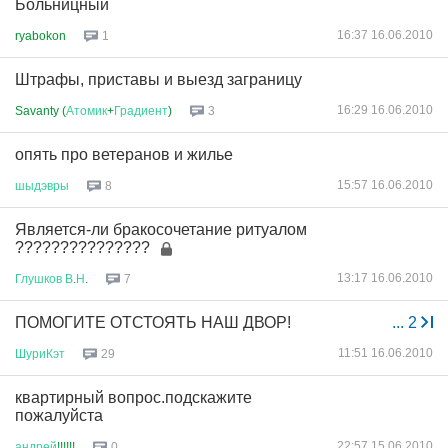
Больницный
16:37 16.06.2010
ryabokon
1
Штрафы, приставы и выезд заграницу
16:29 16.06.2010
Savanty (
Атомик
+
Градиент
)
3
опять про ветеранов и жилье
15:57 16.06.2010
шыдэвры
8
Является-ли бракосочетание ритуалом
???????????????
13:17 16.06.2010
Глушков
В
.
Н
.
7
ПОМОГИТЕ ОТСТОЯТЬ НАШ ДВОР!
...
2
11:51 16.06.2010
ШуриКэт
29
квартирный вопрос.подскажите
пожалуйста
22:57 15.06.2010
андрей
!!!!!!
0