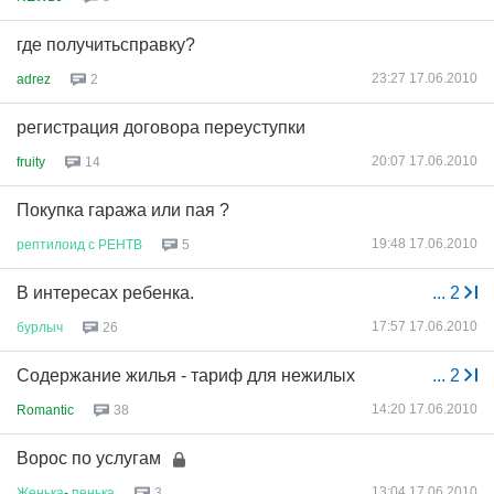
где получитьсправку?
23:27 17.06.2010
adrez
2
регистрация договора переуступки
20:07 17.06.2010
fruity
14
Покупка гаража или пая ?
19:48 17.06.2010
рептилоид
с
РЕНТВ
5
В интересах ребенка.
...
2
17:57 17.06.2010
бурлыч
26
Содержание жилья - тариф для нежилых
...
2
14:20 17.06.2010
Romantic
38
Ворос по услугам
13:04 17.06.2010
Женька
-
пенька
3