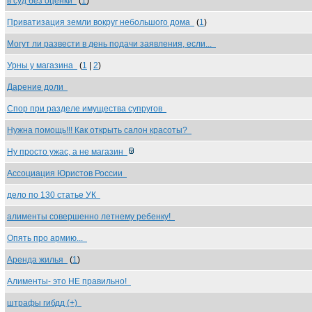
в суд без оценки
(
1
)
Приватизация земли вокруг небольшого дома
(
1
)
Могут ли развести в день подачи заявления, если...
Урны у магазина
(
1
|
2
)
Дарение доли
Спор при разделе имущества супругов
Нужна помощь!!! Как открыть салон красоты?
Ну просто ужас, а не магазин
Ассоциация Юристов России
дело по 130 статье УК
алименты совершенно летнему ребенку!
Опять про армию...
Аренда жилья
(
1
)
Алименты- это НЕ правильно!
штрафы гибдд (+)