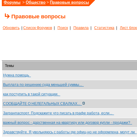
Форумы
>
Общество
>
Правовые вопросы
Правовые вопросы
Обновить
|
Список Форумов
|
Поиск
|
Правила
|
Статистика
|
Лист бло
Темы
Нужна помощь
Выплата по решению суда меньшей суммы...
как поступить в такой ситуации.
СООБЩАЙТЕ О НЕЛЕГАЛЬНЫХ СВАЛКАХ...
Загранпаспорт. Подскажите что писать в графе работа, если...
важный вопрос - дарственная на квартиру или договор купли - продажи?
Здравствуйте. Я увольняюсь с работы где офиц-но не оформлена, могут ли