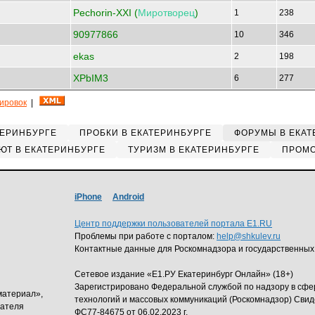
Pechorin-XXI (
Миротворец
)
1
238
90977866
10
346
ekas
2
198
XPbIM3
6
277
кировок
|
ТЕРИНБУРГЕ
ПРОБКИ В ЕКАТЕРИНБУРГЕ
ФОРУМЫ В ЕКАТ
ЮТ В ЕКАТЕРИНБУРГЕ
ТУРИЗМ В ЕКАТЕРИНБУРГЕ
ПРОМО
iPhone
Android
Центр поддержки пользователей портала E1.RU
Проблемы при работе с порталом:
help@shkulev.ru
Контактные данные для Роскомнадзора и государственных
Сетевое издание «Е1.РУ Екатеринбург Онлайн» (18+)
Зарегистрировано Федеральной службой по надзору в сф
материал»,
технологий и массовых коммуникаций (Роскомнадзор) Свид
дателя
ФС77-84675 от 06.02.2023 г.