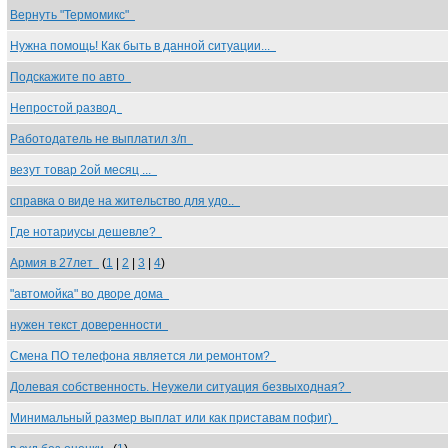
Вернуть "Термомикс"
Нужна помощь! Как быть в данной ситуации...
Подскажите по авто
Непростой развод
Работодатель не выплатил з/п
везут товар 2ой месяц ...
справка о виде на жительство для удо..
Где нотариусы дешевле?
Армия в 27лет
(
1
|
2
|
3
|
4
)
"автомойка" во дворе дома
нужен текст доверенности
Смена ПО телефона является ли ремонтом?
Долевая собственность. Неужели ситуация безвыходная?
Минимальный размер выплат или как приставам пофиг)