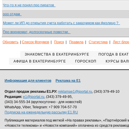
Что-то я не понял про пиратов
ооо отдам
Может ли ИП до открытия счета работать с заказчиком как физлицо ?
Про военкомат, долгосрочные повестки.
Обновить
|
Список Форумов
|
Поиск
|
Правила
|
Статистика
|
Лист бло
ЗНАКОМСТВА В ЕКАТЕРИНБУРГЕ
ПОГОДА В ЕКА
АФИША В ЕКАТЕРИНБУРГЕ
ГОРОСКОП
КУРСЫ ВАЛ
Информация для клиентов
Реклама на Е1
Отдел продаж рекламы Е1.РУ:
reklamae1@iportal.ru
, (343) 379-49-10
Редакция:
e1@iportal.ru
, (343) 379-49-95,
(343) 34-555-34 (круглосуточно - для новостей)
WhatsApp, Viber, Telegram: +7 909 704-57-70
Подписка на еженедельную рассылку E1.RU
Публикация материалов под меткой «На правах рекламы», «Партнёрский 
«Новости телекома» и «Новости компаний» оплачена из средств рекламо