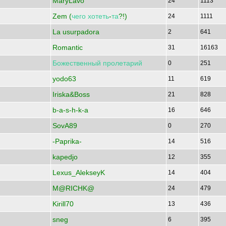
MaryLavo
24
1113
Zem (
чего
хотеть
-
та
?!)
24
1111
La usurpadora
2
641
Romantic
31
16163
Божественный
пролетарий
0
251
yodo63
11
619
Iriska&Boss
21
828
b-a-s-h-k-a
16
646
SovA89
0
270
-Paprika-
14
516
kapedjo
12
355
Lexus_AlekseyK
14
404
M@RICHK@
24
479
Kirill70
13
436
sneg
6
395