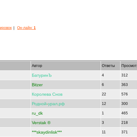
кировок
|
Он-лайн:
1
Автор
Ответы
Просмот
БатуринЪ
4
312
Bitzer
6
363
Королева
Снов
22
576
Родной
-
урал
.
рф
12
300
ru_dk
1
465
Verstak ®
3
218
***skaydinlisk***
11
371