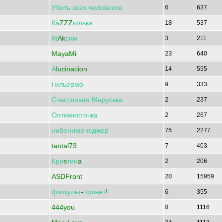
Убить
всех
человеков
6
637
Ка
ZZZ
юлька
18
537
М
Ak
сим
3
211
MayaMi
23
640
А
lucinacion
14
555
Гильермо
9
333
Счастливая
Маруська
2
237
Оптимисточка
2
267
нибенименеджер
75
2277
tantal73
7
403
Кри
s
тин
a
2
206
ASDFront
20
15959
физкульт
-
привет
!
6
355
444you
8
1116