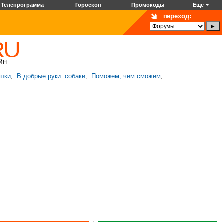
Телепрограмма
Гороскоп
Промокоды
Ещё
переход:
ошки
В добрые руки: собаки
Поможем, чем сможем
,
,
,