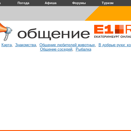
а
Погода
Афиша
Форумы
Туризм
Карта
Знакомства
Общение любителей животных
В добрые руки: к
:
,
,
,
Общение соседей
Рыбалка
,