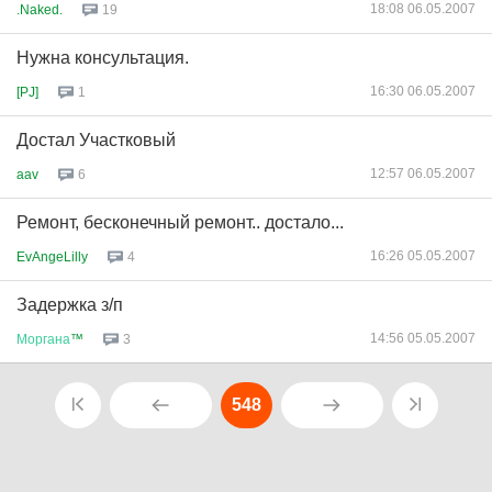
18:08 06.05.2007
.Naked.
19
Нужна консультация.
16:30 06.05.2007
[PJ]
1
Достал Участковый
12:57 06.05.2007
aav
6
Ремонт, бесконечный ремонт.. достало...
16:26 05.05.2007
EvAngeLilly
4
Задержка з/п
14:56 05.05.2007
Моргана
™
3
548