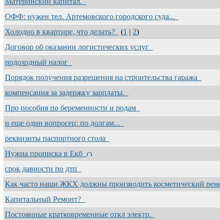
Материнский капитал.
ОФФ: нужен тел. Артемовского городского суда...
Холодно в квартире, что делать?
(
1
|
2
)
Договор об оказании логистических услуг
подоходный налог
Порядок получения разрешения на строительства гаража
компенсация за задержку зарплаты.
Про пособия по беременности и родам
и еще один вопросец: по долгам...
реквизиты паспортного стола
Нужна прописка в Екб
срок давности по дтп
Как часто наши ЖКХ должны производить косметический ре
Капитальный Ремонт?
Постоянные кратковременные откл электр.