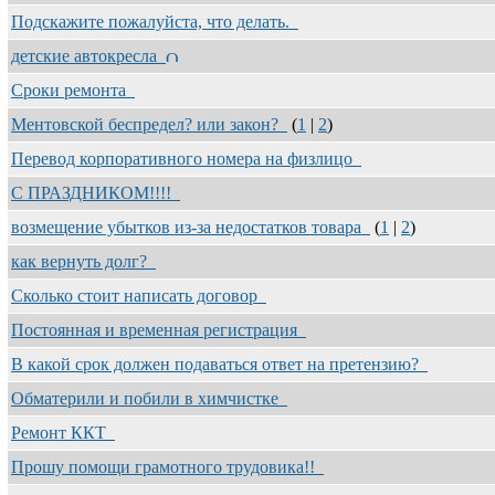
Подскажите пожалуйста, что делать.
детские автокресла
Сроки ремонта
Ментовской беспредел? или закон?
(
1
|
2
)
Перевод корпоративного номера на физлицо
С ПРАЗДНИКОМ!!!!
возмещение убытков из-за недостатков товара
(
1
|
2
)
как вернуть долг?
Сколько стоит написать договор
Постоянная и временная регистрация
В какой срок должен подаваться ответ на претензию?
Обматерили и побили в химчистке
Ремонт ККТ
Прошу помощи грамотного трудовика!!