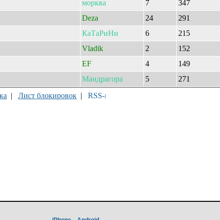
морква
7
347
Deza
24
291
КаТаРиНи
6
215
Vladik
2
152
EF
4
149
Мандрагора
5
271
ка
|
Лист блокировок
|