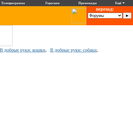
Телепрограмма
Гороскоп
Промокоды
Ещё
переход:
В добрые руки: кошки
,
В добрые руки: собаки
,