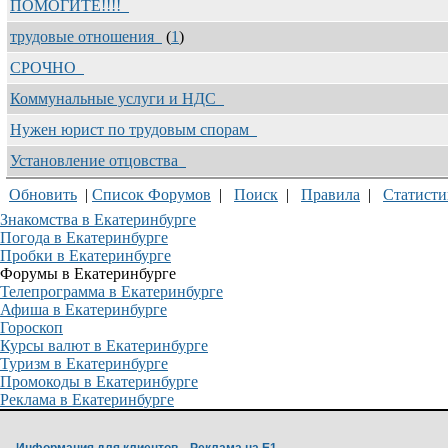
ПОМОГИТЕ!!!!
трудовые отношения
(
1
)
СРОЧНО
Коммунальные услуги и НДС
Нужен юрист по трудовым спорам
Установление отцовства
Обновить
|
Список Форумов
|
Поиск
|
Правила
|
Статисти
Знакомства в Екатеринбурге
Погода в Екатеринбурге
Пробки в Екатеринбурге
Форумы в Екатеринбурге
Телепрограмма в Екатеринбурге
Афиша в Екатеринбурге
Гороскоп
Курсы валют в Екатеринбурге
Туризм в Екатеринбурге
Промокоды в Екатеринбурге
Реклама в Екатеринбурге