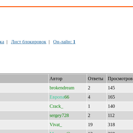
ка
|
Лист блокировок
|
Он-лайн:
1
Автор
Ответы
Просмотров
brokendream
2
145
Европа
66
4
165
Crack_
1
140
sergey728
2
112
Vivat_
19
318