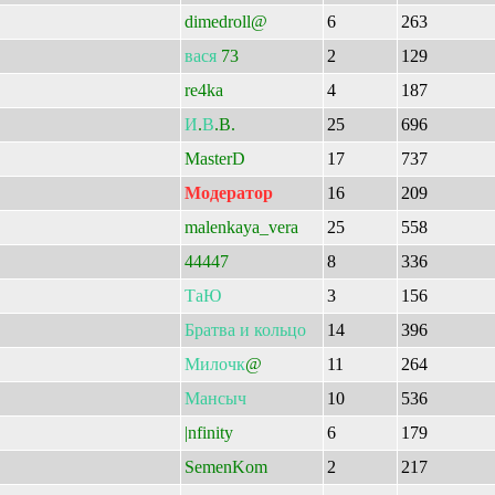
dimedroll@
6
263
вася
73
2
129
re4ka
4
187
И
.
В
.B.
25
696
MasterD
17
737
Модератор
16
209
malenkaya_vera
25
558
44447
8
336
ТаЮ
3
156
Братва
и
кольцо
14
396
Милочк
@
11
264
Мансыч
10
536
|nfinity
6
179
SemenKom
2
217