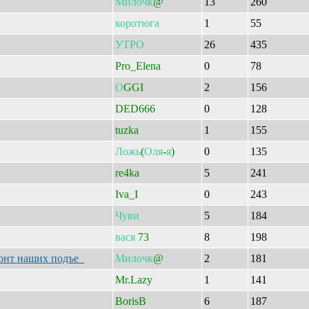
Милочк
@
13
260
коротюга
1
55
УТРО
26
435
Pro_Elena
0
78
О
GGI
2
156
DED666
0
128
tuzka
1
155
Ложь
(
Оля
-
я
)
0
135
re4ka
5
241
Iva_I
0
243
Чуви
5
184
вася
73
8
198
монт наших подъе
Милочк
@
2
181
Mr.Lazy
1
141
BorisB
6
187