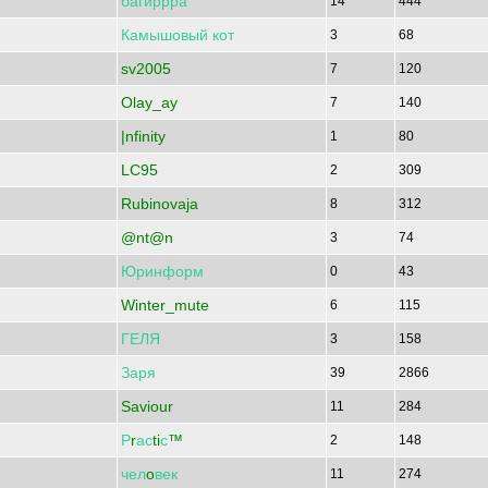
багиррра
14
444
Камышовый
кот
3
68
sv2005
7
120
Olay_ay
7
140
|nfinity
1
80
LC95
2
309
Rubinovaja
8
312
@nt@n
3
74
Юринформ
0
43
Winter_mute
6
115
ГЕЛЯ
3
158
Заря
39
2866
Saviour
11
284
Р
r
ас
ti
с
™
2
148
чел
o
век
11
274