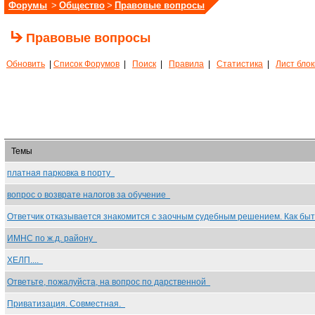
Форумы
>
Общество
>
Правовые вопросы
Правовые вопросы
Обновить
|
Список Форумов
|
Поиск
|
Правила
|
Статистика
|
Лист бло
Темы
платная парковка в порту
вопрос о возврате налогов за обучение
Ответчик отказывается знакомится с заочным судебным решением. Как бы
ИМНС по ж.д. району
ХЕЛП....
Ответьте, пожалуйста, на вопрос по дарственной
Приватизация. Совместная.