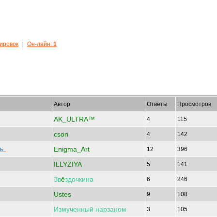
кировок
|
Он-лайн:
1
Автор
Ответы
Просмотров
AK_ULTRA™
4
115
cson
4
142
Enigma_Art
ть
12
396
ILLYZIYA
5
141
Зв
ё
здочкина
6
246
Ustes
9
108
Измученный
нарзаном
3
105