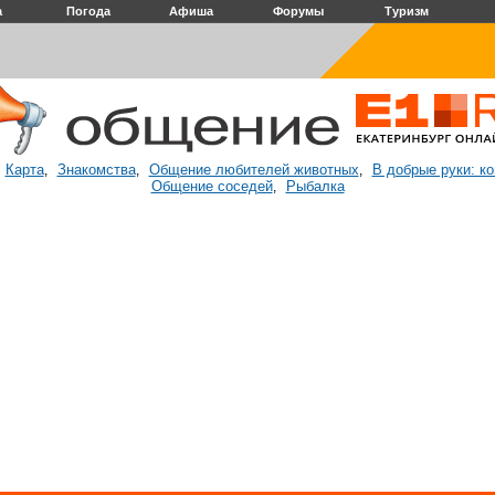
а
Погода
Афиша
Форумы
Туризм
Карта
Знакомства
Общение любителей животных
В добрые руки: к
:
,
,
,
Общение соседей
Рыбалка
,