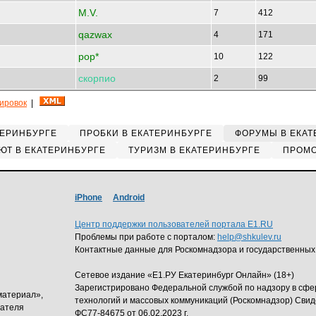
M.V.
7
412
qazwax
4
171
pop*
10
122
скорпио
2
99
кировок
|
ТЕРИНБУРГЕ
ПРОБКИ В ЕКАТЕРИНБУРГЕ
ФОРУМЫ В ЕКАТ
ЮТ В ЕКАТЕРИНБУРГЕ
ТУРИЗМ В ЕКАТЕРИНБУРГЕ
ПРОМО
iPhone
Android
Центр поддержки пользователей портала E1.RU
Проблемы при работе с порталом:
help@shkulev.ru
Контактные данные для Роскомнадзора и государственных
Сетевое издание «Е1.РУ Екатеринбург Онлайн» (18+)
Зарегистрировано Федеральной службой по надзору в сф
материал»,
технологий и массовых коммуникаций (Роскомнадзор) Свид
дателя
ФС77-84675 от 06.02.2023 г.