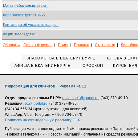
Магазин,балкон,вывеска.
перерасчет декретных?
Квитанции об уплате штрафа.
акции, наследство
Обновить
|
Список Форумов
|
Поиск
|
Правила
|
Статистика
|
Лист бло
ЗНАКОМСТВА В ЕКАТЕРИНБУРГЕ
ПОГОДА В ЕКА
АФИША В ЕКАТЕРИНБУРГЕ
ГОРОСКОП
КУРСЫ ВАЛ
Информация для клиентов
Реклама на Е1
Отдел продаж рекламы Е1.РУ:
reklamae1@iportal.ru
, (343) 379-49-10
Редакция:
e1@iportal.ru
, (343) 379-49-95,
(343) 34-555-34 (круглосуточно - для новостей)
WhatsApp, Viber, Telegram: +7 909 704-57-70
Подписка на еженедельную рассылку E1.RU
Публикация материалов под меткой «На правах рекламы», «Партнёрский 
«Новости телекома» и «Новости компаний» оплачена из средств рекламо