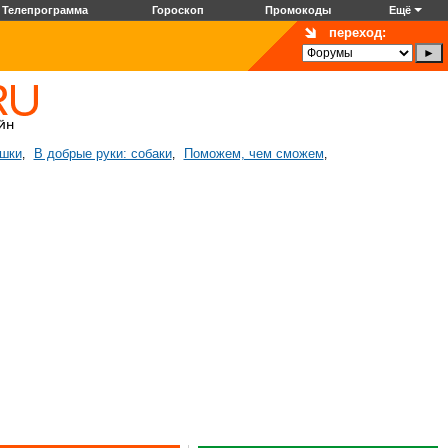
Телепрограмма
Гороскоп
Промокоды
Ещё
переход:
ошки
В добрые руки: собаки
Поможем, чем сможем
,
,
,