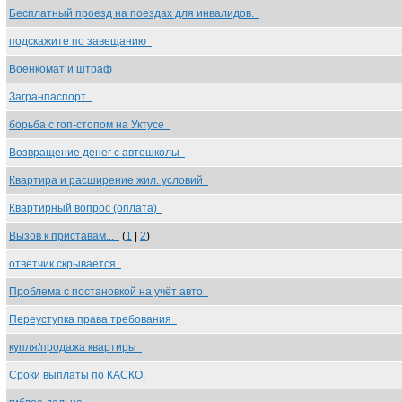
Бесплатный проезд на поездах для инвалидов.
подскажите по завещанию
Военкомат и штраф
Загранпаспорт
борьба с гоп-стопом на Уктусе
Возвращение денег с автошколы
Квартира и расширение жил. условий
Квартирный вопрос (оплата)
Вызов к приставам...
(
1
|
2
)
ответчик скрывается
Проблема с постановкой на учёт авто
Переуступка права требования
купля/продажа квартиры
Сроки выплаты по КАСКО.