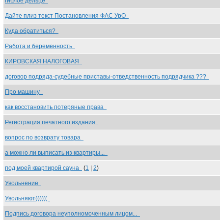
гиблое дельце
Дайте плиз текст Постановления ФАС УрО
Куда обратиться?
Работа и беременность
КИРОВСКАЯ НАЛОГОВАЯ
договор подряда-судебные приставы-отведственность подрядчика ???
Про машину
как восстановить потеряные права
Регистрация печатного издания
вопрос по возврату товара
а можно ли выписать из квартиры...
под моей квартирой сауна
(
1
|
2
)
Увольнение
Увольняют((((((
Подпись договора неуполномоченным лицом...