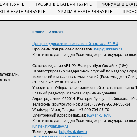
ТЕРИНБУРГЕ
ПРОБКИ В ЕКАТЕРИНБУРГЕ
ФОРУМЫ В ЕКАТ
ЮТ В ЕКАТЕРИНБУРГЕ
ТУРИЗМ В ЕКАТЕРИНБУРГЕ
ПРОМО
iPhone
Android
Центр поддержки пользователей портала E1.RU
Проблемы при работе с порталом:
help@shkulev.ru
Контактные данные для Роскомнадзора и государственных
Сетевое издание «Е1.РУ Екатеринбург Онлайн» (18+)
Зарегистрировано Федеральной службой по надзору в сф
материал»,
технологий и массовых коммуникаций (Роскомнадзор) Свид
дателя
ФС77-84675 от 06.02.2023 г.
Учредитель: Общество с ограниченной ответственность
Главный редактор: Малкова Марина Андреевна
Адрес редакции: 620014, Екатеринбург, ул. Шейнкмана, 10, 
Телефоны (круглосуточно): 8 (343) 379-49-95, 34-555-34,
WhatsApp, Viber, Telegram: +7 909 704-57-70
Электронный адрес редакции:
e1@shkulev.ru
Контактные данные для Роскомнадзора и государственных
juristekat@shkulev.ru
Техподдержка:
help@shkulev.ru