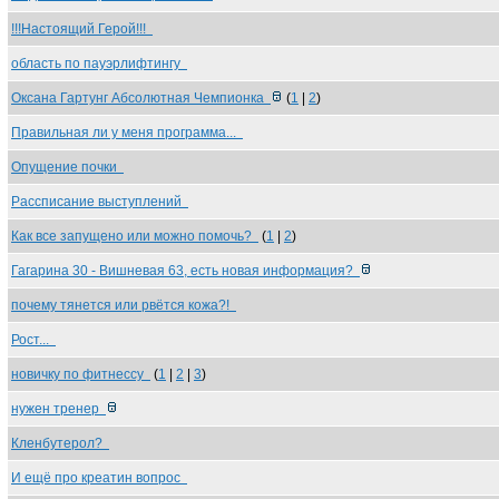
!!!Настоящий Герой!!!
область по пауэрлифтингу
Оксана Гартунг Абсолютная Чемпионка
(
1
|
2
)
Правильная ли у меня программа...
Опущение почки
Рассписание выступлений
Как все запущено или можно помочь?
(
1
|
2
)
Гагарина 30 - Вишневая 63, есть новая информация?
почему тянется или рвётся кожа?!
Рост...
новичку по фитнессу
(
1
|
2
|
3
)
нужен тренер
Кленбутерол?
И ещё про креатин вопрос