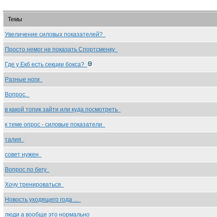
Темы
Увеличение силовых показателей?
Просто немог не показать Спортсменку
Где у Екб есть секции бокса?
Разные ноги
Вопрос.
в какой топик зайти или куда посмотреть
к теме опрос - силовые показатели
талия
совет нужен
Вопрос по бегу
Хочу тренироваться
Новость уходящего года ...
люди а вообще это нормально