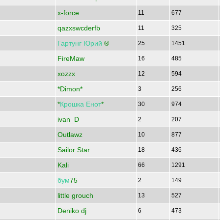
x-force
11
677
qazxswcderfb
11
325
Гартунг
Юрий
®
25
1451
FireMaw
16
485
xozzx
12
594
*Dimon*
3
256
*
Крошка
Енот
*
30
974
ivan_D
2
207
Outlawz
10
877
Sailor Star
18
436
Kali
66
1291
бум
75
2
149
little grouch
13
527
Deniko dj
6
473