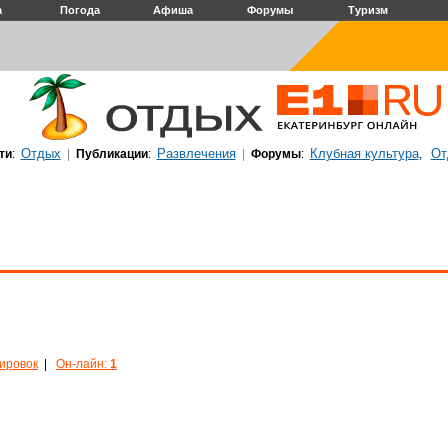
а
Погода
Афиша
Форумы
Туризм
Отдых
Развлечения
Клубная культура
От
ти
:
|
Публикации
:
|
Форумы
:
,
кировок
|
Он-лайн:
1