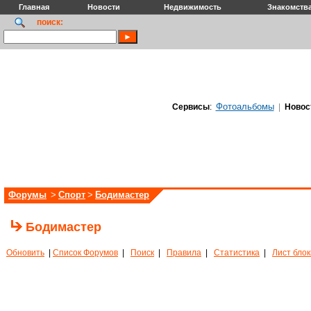
Главная
Новости
Недвижимость
Знакомств
поиск:
Фотоальбомы
Сервисы
:
|
Новос
Форумы
>
Спорт
>
Бодимастер
Бодимастер
Обновить
|
Список Форумов
|
Поиск
|
Правила
|
Статистика
|
Лист бло