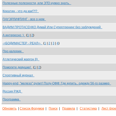
Полезные полезности, или ЭТО нужно знать.
Креатин - что да как!?!?
ПАУЭРЛИФТИНГ - все о нем
ВАДИМ ПРОТАСЕНКО Думай Или Супертренинг без заблуждений
А интересно :)
(
1
|
2
)
-=БОДИМАСТЕР - РЕАЛ=-
(
1
|
2
|
3
|
4
)
Про калории.
Атлетический жаргон 8)
Помогите девушке!
(
1
|
2
)
Спортивный журнал
Happy-end, "железо" рулит! Полу-ОФФ: Где купить.. одежду 56-го размер
Россия РЖД
Программа
Обновить
|
Список Форумов
|
Поиск
|
Правила
|
Статистика
|
Лист бло