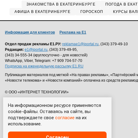
ЗНАКОМСТВА В ЕКАТЕРИНБУРГЕ
ПОГОДА В ЕКА
АФИША В ЕКАТЕРИНБУРГЕ
ГОРОСКОП
КУРСЫ ВАЛ
Информация для клиентов
Реклама на Е1
Отдел продаж рекламы Е1.РУ:
reklamae1@iportal.ru
, (343) 379-49-10
Редакция:
e1@iportal.ru
, (343) 379-49-95,
(343) 34-555-34 (круглосуточно - для новостей)
WhatsApp, Viber, Telegram: +7 909 704-57-70
Подписка на еженедельную рассылку E1.RU
Публикация материалов под меткой «На правах рекламы», «Партнёрский 
«Новости телекома» и «Новости компаний» оплачена из средств рекламо
© ООО «ИНТЕРНЕТ ТЕХНОЛОГИИ»
На информационном ресурсе применяются
cookie-файлы. Оставаясь на сайте, вы
подтверждаете свое
согласие
на их
использование.
Согласен