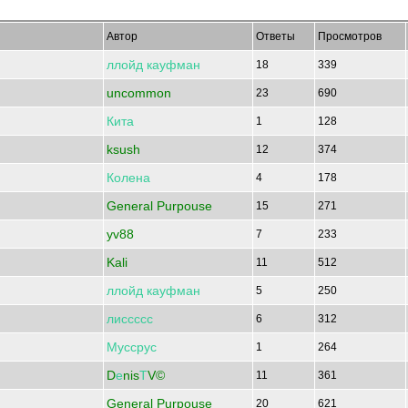
Автор
Ответы
Просмотров
ллойд
кауфман
18
339
uncommon
23
690
Кита
1
128
ksush
12
374
Колена
4
178
General Purpouse
15
271
yv88
7
233
Kali
11
512
ллойд
кауфман
5
250
лиссссс
6
312
Муссрус
1
264
D
е
nis
Т
V©
11
361
General Purpouse
20
621