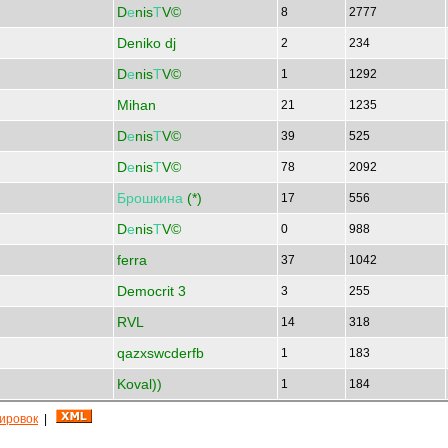
D
е
nis
Т
V©
8
2777
Deniko dj
2
234
D
е
nis
Т
V©
1
1292
Mihan
21
1235
D
е
nis
Т
V©
39
525
D
е
nis
Т
V©
78
2092
Брошкина
(*)
17
556
D
е
nis
Т
V©
0
988
ferra
37
1042
Democrit 3
3
255
RVL
14
318
qazxswcderfb
1
183
Koval))
1
184
кировок
|