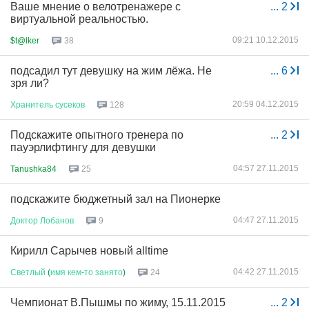
Ваше мнение о велотренажере с
...
2
виртуальной реальностью.
09:21 10.12.2015
$t@lker
38
подсадил тут девушку на жим лёжа. Не
...
6
зря ли?
20:59 04.12.2015
Хранитель
сусеков
128
Подскажите опытного тренера по
...
2
пауэрлифтингу для девушки
04:57 27.11.2015
Tanushka84
25
подскажите бюджетный зал на Пионерке
04:47 27.11.2015
Доктор
Лобанов
9
Кирилл Сарычев новый alltime
04:42 27.11.2015
Светлый
(
имя
кем
-
то
занято
)
24
Чемпионат В.Пышмы по жиму, 15.11.2015
...
2