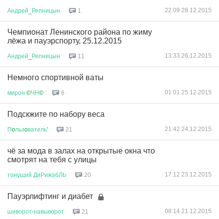
22:09 28.12.2015
Андрей
_
Репницын
1
Чемпионат Ленинского района по жиму
лёжа и пауэрспорту, 25.12.2015
13:33 26.12.2015
Андрей
_
Репницын
11
Немного спортивной ваты
01:01 25.12.2015
мирон
©
ЧН
©
6
Подскжите по набору веса
21:42 24.12.2015
П
o
льз
o
ватель
'
21
чё за мода в залах на открытые окна что
смотрят на тебя с улицы
17:12 23.12.2015
тонущий
ДиРижабЛЬ
20
Пауэрлифтинг и диабет
08:14 21.12.2015
шиворот
-
навыворот
21