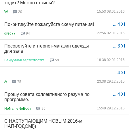
ходит? Можно отзывы?
15:53 08.01.2016
\/\/
20
Покритикуйте пожалуйста схему питания!
...
4
22:56 02.01.2016
greg77
94
Посоветуйте интернет-магазин одежды
...
3
для зала
18:38 02.01.2016
Вакуумная
вертихвостка
59
.
...
4
23:38 29.12.2015
/\/
75
Прошу совета коллективного разума по
...
4
программе.
15:49 29.12.2015
NoNameNoBody
95
С НАСТУПАЮЩИМ НОВЫМ 2016-м
НАП-ГОДОМ!))