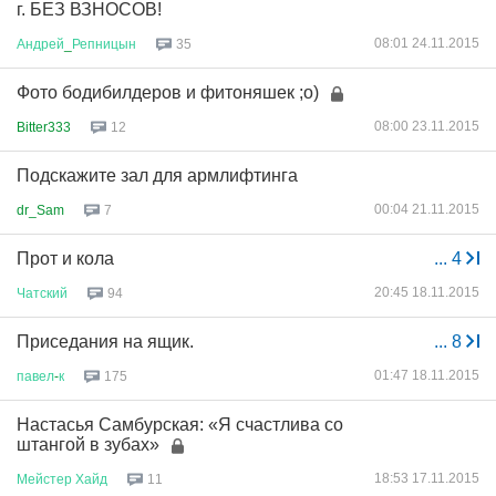
г. БЕЗ ВЗНОСОВ!
08:01 24.11.2015
Андрей
_
Репницын
35
Фото бодибилдеров и фитоняшек ;o)
08:00 23.11.2015
Bitter333
12
Подскажите зал для армлифтинга
00:04 21.11.2015
dr_Sam
7
Прот и кола
...
4
20:45 18.11.2015
Чатский
94
Приседания на ящик.
...
8
01:47 18.11.2015
павел
-
к
175
Настасья Самбурская: «Я счастлива со
штангой в зубах»
18:53 17.11.2015
Мейстер
Хайд
11