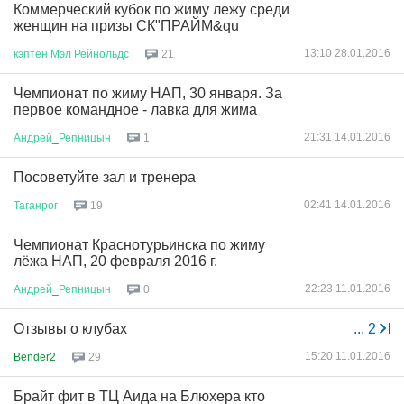
Коммерческий кубок по жиму лежу среди
женщин на призы СК"ПРАЙМ&qu
13:10 28.01.2016
кэптен
Мэл
Рейнольдс
21
Чемпионат по жиму НАП, 30 января. За
первое командное - лавка для жима
21:31 14.01.2016
Андрей
_
Репницын
1
Посоветуйте зал и тренера
02:41 14.01.2016
Таганрог
19
Чемпионат Краснотурьинска по жиму
лёжа НАП, 20 февраля 2016 г.
22:23 11.01.2016
Андрей
_
Репницын
0
Отзывы о клубах
...
2
15:20 11.01.2016
Bender2
29
Брайт фит в ТЦ Аида на Блюхера кто