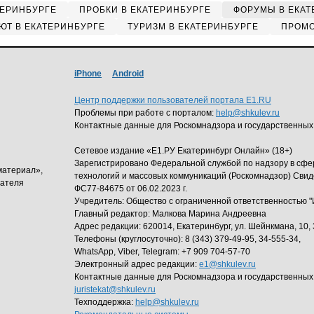
ТЕРИНБУРГЕ
ПРОБКИ В ЕКАТЕРИНБУРГЕ
ФОРУМЫ В ЕКАТ
ЮТ В ЕКАТЕРИНБУРГЕ
ТУРИЗМ В ЕКАТЕРИНБУРГЕ
ПРОМО
iPhone
Android
Центр поддержки пользователей портала E1.RU
Проблемы при работе с порталом:
help@shkulev.ru
Контактные данные для Роскомнадзора и государственных
Сетевое издание «Е1.РУ Екатеринбург Онлайн» (18+)
Зарегистрировано Федеральной службой по надзору в сф
материал»,
технологий и массовых коммуникаций (Роскомнадзор) Свид
дателя
ФС77-84675 от 06.02.2023 г.
Учредитель: Общество с ограниченной ответственность
Главный редактор: Малкова Марина Андреевна
Адрес редакции: 620014, Екатеринбург, ул. Шейнкмана, 10, 
Телефоны (круглосуточно): 8 (343) 379-49-95, 34-555-34,
WhatsApp, Viber, Telegram: +7 909 704-57-70
Электронный адрес редакции:
e1@shkulev.ru
Контактные данные для Роскомнадзора и государственных
juristekat@shkulev.ru
Техподдержка:
help@shkulev.ru