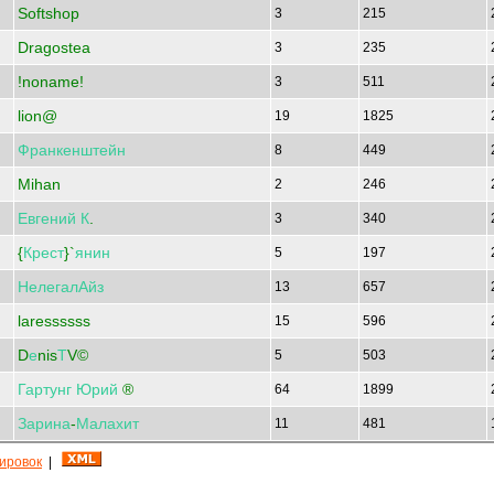
Softshop
3
215
Dragostea
3
235
!noname!
3
511
lion@
19
1825
Франкенштейн
8
449
Mihan
2
246
Евгений
К
.
3
340
{
Крест
}`
янин
5
197
НелегалАйз
13
657
laressssss
15
596
D
е
nis
Т
V©
5
503
Гартунг
Юрий
®
64
1899
Зарина
-
Малахит
11
481
кировок
|