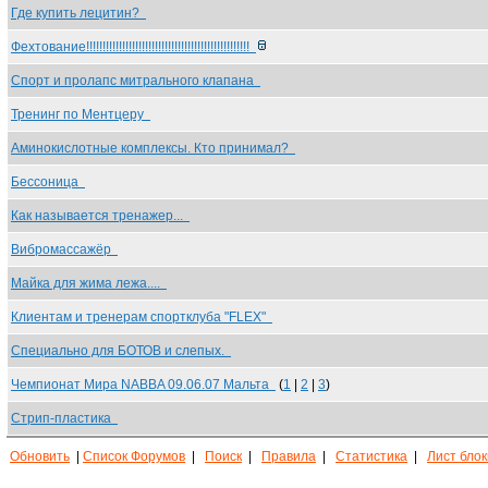
Где купить лецитин?
Фехтование!!!!!!!!!!!!!!!!!!!!!!!!!!!!!!!!!!!!!!!!!!!!!!!!!!
Спорт и пролапс митрального клапана
Тренинг по Ментцеру
Аминокислотные комплексы. Кто принимал?
Бессоница
Как называется тренажер...
Вибромассажёр
Майка для жима лежа....
Клиентам и тренерам спортклуба "FLEX"
Специально для БОТОВ и слепых.
Чемпионат Мира NABBA 09.06.07 Мальта
(
1
|
2
|
3
)
Стрип-пластика
Обновить
|
Список Форумов
|
Поиск
|
Правила
|
Статистика
|
Лист бло