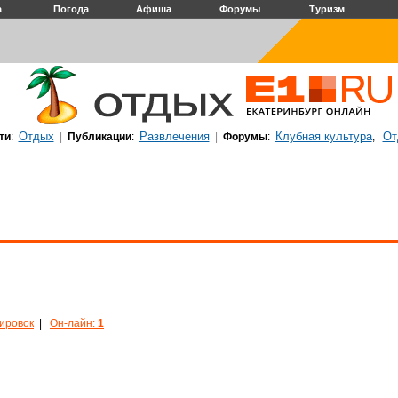
а
Погода
Афиша
Форумы
Туризм
Отдых
Развлечения
Клубная культура
От
ти
:
|
Публикации
:
|
Форумы
:
,
кировок
|
Он-лайн:
1