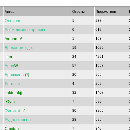
Автор
Ответы
Просмотров
Олечная
1
237
Рв
ё
м
джинсы
красиво
6
612
!noname!
1
163
Время
-
не
-
ждет
19
1029
lifter
24
4291
Анна
W
57
1557
Брошкина
(*)
20
955
Логовас
4
259
kaktotakjj
32
1407
-Gym-
7
590
ФинитаЛя
*
80
3266
Рудольфовна
28
595
Capitalist
7
340