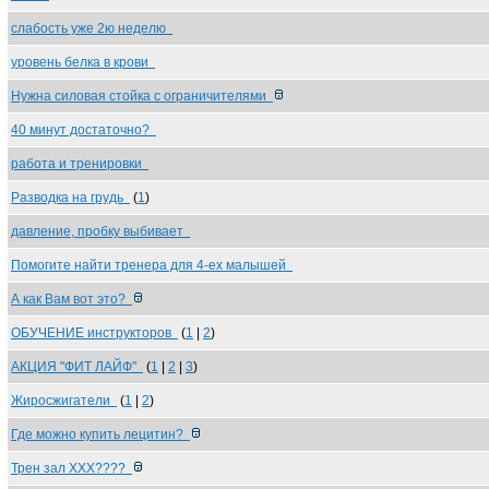
слабость уже 2ю неделю
уровень белка в крови
Нужна силовая стойка с ограничителями
40 минут достаточно?
работа и тренировки
Разводка на грудь
(
1
)
давление, пробку выбивает
Помогите найти тренера для 4-ех малышей
А как Вам вот это?
ОБУЧЕНИЕ инструкторов
(
1
|
2
)
АКЦИЯ "ФИТ ЛАЙФ"
(
1
|
2
|
3
)
Жиросжигатели
(
1
|
2
)
Где можно купить лецитин?
Трен зал ХХХ????