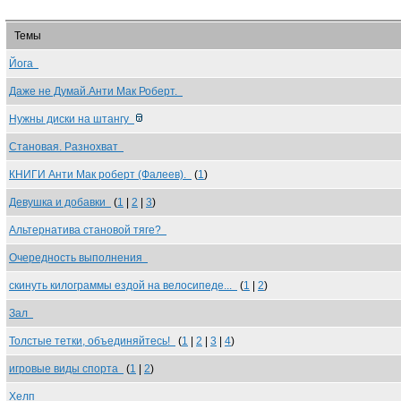
Темы
Йога
Даже не Думай.Анти Мак Роберт.
Нужны диски на штангу
Становая. Разнохват
КНИГИ Анти Мак роберт (Фалеев).
(
1
)
Девушка и добавки
(
1
|
2
|
3
)
Альтернатива становой тяге?
Очередность выполнения
скинуть килограммы ездой на велосипеде...
(
1
|
2
)
Зал
Толстые тетки, объединяйтесь!
(
1
|
2
|
3
|
4
)
игровые виды спорта
(
1
|
2
)
Хелп