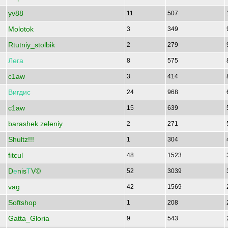
yv88
11
507
Molotok
3
349
Rtutniy_stolbik
2
279
Лега
8
575
c1aw
3
414
Вигдис
24
968
c1aw
15
639
barashek zeleniy
2
271
Shultz!!!
1
304
fitcul
48
1523
D
е
nis
Т
V©
52
3039
vag
42
1569
Softshop
1
208
Gatta_Gloria
9
543