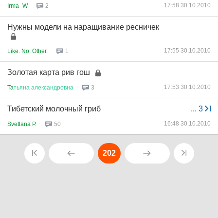
17:58 30.10.2010
Irma_W
2
Нужны модели на наращивание ресничек
17:55 30.10.2010
Like. No. Other.
1
Золотая карта рив гош
17:53 30.10.2010
Ta
тьяна
александровна
3
Тибетский молочный гриб
...
3
16:48 30.10.2010
Svetlana P.
50
202