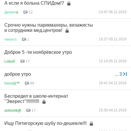
А если я больна СПИДом!?
14:47 06.11.2010
Дилект
a
12
Срочно нужны парикмахеры, визажисты
и сотрудники мед.центров!
15:27 05.11.2010
Чипита
1
Доброе 5 -ти ноябрёвское утро
12:14 05.11.2010
Lotus5
17
доброе утро
...
3
16:41 04.11.2010
Вжик
)))™
69
Беспредел в школе-интернат
"Эверест"!!!!!!!!!!!
15:30 04.11.2010
solnichk@
17
Ищу Пятигорскую шубу по-дешевле!!!