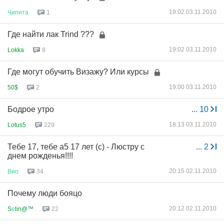
19:02 03.11.2010
Чипита
1
Где найти лак Trind ???
19:02 03.11.2010
Lokka
8
Где могут обучить Визажу? Или курсы
19:00 03.11.2010
50$
2
Бодрое утро
...
10
18:13 03.11.2010
Lotus5
229
Тебе 17, тебе а5 17 лет (с) - Люстру с
...
2
днем рожденья!!!!
20:15 02.11.2010
Вио
34
Почему люди бояцо
20:12 02.11.2010
S
е
lin@™
22