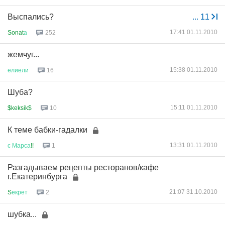
Выспались?
...
11
17:41 01.11.2010
Sonat
а
252
жемчуг...
15:38 01.11.2010
елиели
16
Шуба?
15:11 01.11.2010
$keksik$
10
К теме бабки-гадалки
13:31 01.11.2010
с
Марса
!!
1
Разгадываем рецепты ресторанов/кафе
г.Екатеринбурга
21:07 31.10.2010
S
екрет
2
шубка...