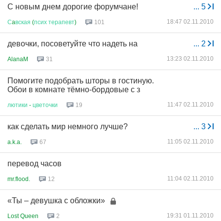
С новым днем дорогие форумчане!
...
5
18:47 02.11.2010
С
a
вская
(
псих
терапевт
)
101
девочки, посоветуйте что надеть на
...
2
13:23 02.11.2010
AlanaM
31
Помогите подобрать шторы в гостиную.
Обои в комнате тёмно-бордовые с з
11:47 02.11.2010
лютики
-
цветочки
19
как сделать мир немного лучше?
...
3
11:05 02.11.2010
a.k.a.
67
перевод часов
11:04 02.11.2010
mr.flood.
12
«Ты – девушка с обложки»
19:31 01.11.2010
Lost Queen
2