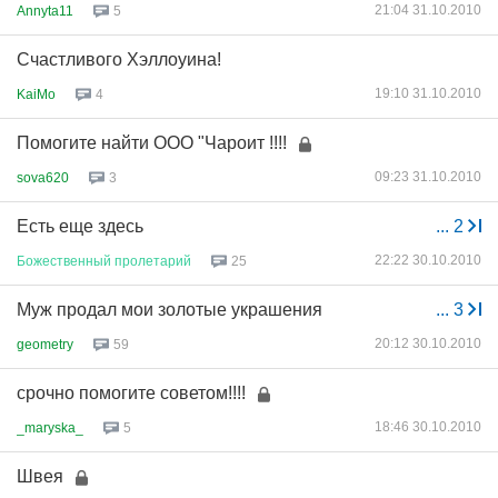
21:04 31.10.2010
Annyta11
5
Счастливого Хэллоуина!
19:10 31.10.2010
KaiMo
4
Помогите найти ООО "Чароит !!!!
09:23 31.10.2010
sova620
3
Есть еще здесь
...
2
22:22 30.10.2010
Божественный
пролетарий
25
Муж продал мои золотые украшения
...
3
20:12 30.10.2010
geometry
59
срочно помогите советом!!!!
18:46 30.10.2010
_maryska_
5
Швея