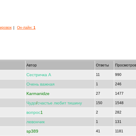
кировок
|
Он-лайн:
1
Автор
Ответы
Просмотро
Сестричка
А
11
990
Очень
важная
1
246
Karmanidze
27
1477
Чудо
/
счастье
любит
тишину
150
1548
вопрос
1
2
282
левончик
1
131
sp389
41
1181