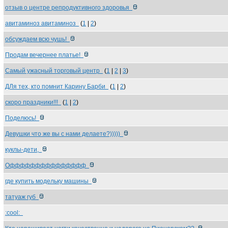
отзыв о центре репродуктивного здоровья
авитаминоз авитаминоз
(
1
|
2
)
обсуждаем всю чушь!
Продам вечернее платье!
Самый ужасный торговый центр
(
1
|
2
|
3
)
ДЛя тех, кто помнит Карину Барби
(
1
|
2
)
скоро праздники!!!
(
1
|
2
)
Поделюсь!
Девушки что же вы с нами делаете?)))))
куклы-дети,
Оффффффффффффффф
где купить модельку машины
татуаж губ
:cool: