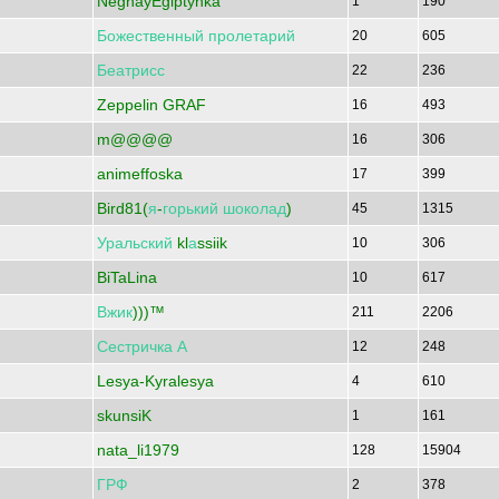
NegnayEgiptynka
1
190
Божественный
пролетарий
20
605
Беатрисс
22
236
Zeppelin GRAF
16
493
m@@@@
16
306
animeffoska
17
399
Bird81(
я
-
горький
шоколад
)
45
1315
Уральский
kl
а
ssiik
10
306
BiTaLina
10
617
Вжик
)))™
211
2206
Сестричка
А
12
248
Lesya-Kyralesya
4
610
skunsiK
1
161
nata_li1979
128
15904
ГРФ
2
378