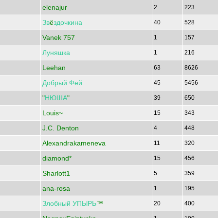
elenajur
2
223
Зв
ё
здочкина
40
528
Vanek 757
1
157
Луняшка
1
216
Leehan
63
8626
Добрый
Фей
45
5456
"
НЮША
"
39
650
Louis~
15
343
J.C. Denton
4
448
Alexandrakameneva
11
320
diamond*
15
456
Sharlott1
5
359
ana-rosa
1
195
Злобный
УПЫРЬ
™
20
400