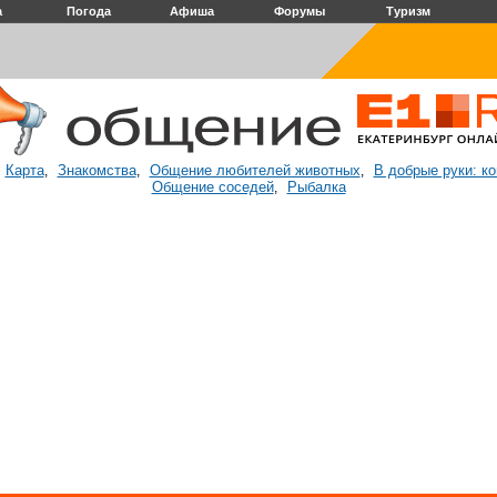
а
Погода
Афиша
Форумы
Туризм
Карта
Знакомства
Общение любителей животных
В добрые руки: к
:
,
,
,
Общение соседей
Рыбалка
,