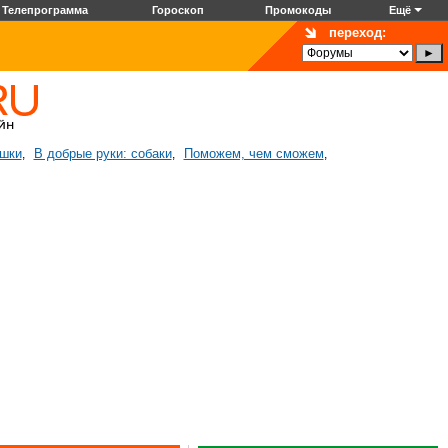
Телепрограмма
Гороскоп
Промокоды
Ещё
переход:
ошки
В добрые руки: собаки
Поможем, чем сможем
,
,
,