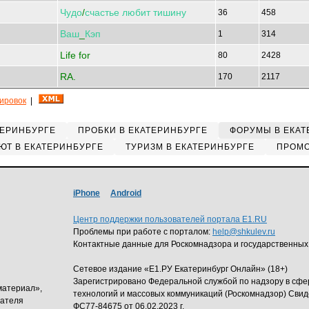
Чудо
/
счастье
любит
тишину
36
458
Ваш
_
Кэп
1
314
Life for
80
2428
RA.
170
2117
кировок
|
ТЕРИНБУРГЕ
ПРОБКИ В ЕКАТЕРИНБУРГЕ
ФОРУМЫ В ЕКАТ
ЮТ В ЕКАТЕРИНБУРГЕ
ТУРИЗМ В ЕКАТЕРИНБУРГЕ
ПРОМО
iPhone
Android
Центр поддержки пользователей портала E1.RU
Проблемы при работе с порталом:
help@shkulev.ru
Контактные данные для Роскомнадзора и государственных
Сетевое издание «Е1.РУ Екатеринбург Онлайн» (18+)
Зарегистрировано Федеральной службой по надзору в сф
материал»,
технологий и массовых коммуникаций (Роскомнадзор) Свид
дателя
ФС77-84675 от 06.02.2023 г.