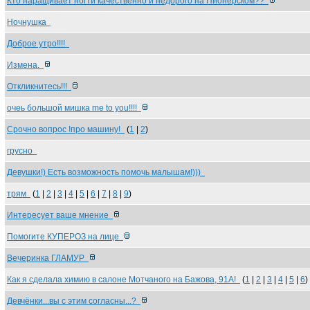
Кто наращивает ногти качественно и недорого на Пионерском??
Ночнушка
Доброе утро!!!!
Измена.
Откликнитесь!!!
очеь большой мишка me to you!!!!
Срочно вопрос !про машину!
(
1
|
2
)
грусно
Девушки!) Есть возможность помочь малышам!)))
трям
(
1
|
2
|
3
|
4
|
5
|
6
|
7
|
8
|
9
)
Интересует ваше мнение
Помогите КУПЕРОЗ на лице
Вечеринка ГЛАМУР
Как я сделала химию в салоне Мотчаного на Бажова, 91А!
(
1
|
2
|
3
|
4
|
5
|
6
)
Девчёнки...вы с этим согласны...?