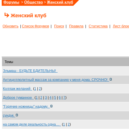
Форумы
>
Общество
>
Женский клуб
Женский клуб
Обновить
|
Список Форумов
|
Поиск
|
Правила
|
Статистика
|
Лист бло
Темы
Эльмаш - БУДЬТЕ БДИТЕЛЬНЫ!
Антицеллюлитный массаж за компанию у меня дома. СРОЧНО!
Коллаж желаний
(
1
|
2
)
Доброе туманное
(
1
|
2
|
3
|
4
|
5
|
6
|
7
)
"Горячие ножницы" надому.
сундук
на самом деле реальность одна....
(
1
|
2
)