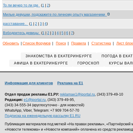
То ли вечер то ли где
(
1
|
2
)
Милые девушки, подскажите по личному опыту магазинчики
расставание..
(
1
|
2
|
3
|
4
)
Взбодритесь девицы
(
1
|
2
|
3
|
4
|
5
|
6
|
7
)
Обновить
|
Список Форумов
|
Поиск
|
Правила
|
Статистика
|
Лист бло
ЗНАКОМСТВА В ЕКАТЕРИНБУРГЕ
ПОГОДА В ЕКА
АФИША В ЕКАТЕРИНБУРГЕ
ГОРОСКОП
КУРСЫ ВАЛ
Информация для клиентов
Реклама на Е1
Отдел продаж рекламы Е1.РУ:
reklamae1@iportal.ru
, (343) 379-49-10
Редакция:
e1@iportal.ru
, (343) 379-49-95,
(343) 34-555-34 (круглосуточно - для новостей)
WhatsApp, Viber, Telegram: +7 909 704-57-70
Подписка на еженедельную рассылку E1.RU
Публикация материалов под меткой «На правах рекламы», «Партнёрский 
«Новости телекома» и «Новости компаний» оплачена из средств рекламо