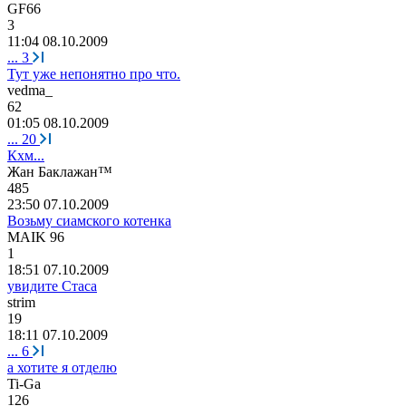
GF66
3
11:04 08.10.2009
...
3
Тут уже непонятно про что.
vedma_
62
01:05 08.10.2009
...
20
Кхм...
Ж
a
н
Баклаж
a
н
™
485
23:50 07.10.2009
Возьму сиамского котенка
MAIK 96
1
18:51 07.10.2009
увидите Стаса
strim
19
18:11 07.10.2009
...
6
а хотите я отделю
Ti-Ga
126