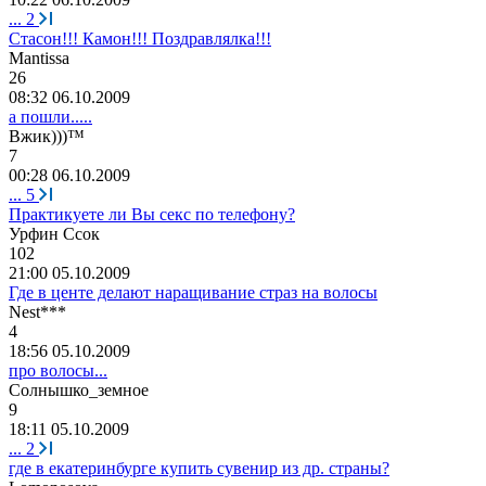
...
2
Стасон!!! Камон!!! Поздравлялка!!!
Mantissa
26
08:32 06.10.2009
а пошли.....
Вжик
)))™
7
00:28 06.10.2009
...
5
Практикуете ли Вы секс по телефону?
Урфин
Ссок
102
21:00 05.10.2009
Где в центе делают наращивание страз на волосы
Nest***
4
18:56 05.10.2009
про волосы...
Солнышко
_
земное
9
18:11 05.10.2009
...
2
где в екатеринбурге купить сувенир из др. страны?