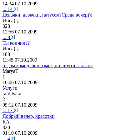
14:34 07.10.2009
...
14
Девачки, девачки, патусем?Среда вечер)))
Инс
a}{a
328
12:56 07.10.2009
...
8
Ты кончила?
Инс
a}{a
188
11:45 07.10.2009
отдам комод, безвозмездно, почти... за сок
MaryaT
1
10:06 07.10.2009
Услуги
r
а
fdilyara
2
09:12 07.10.2009
...
13
Добрый вечер, красотки
RA.
320
01:10 07.10.2009
...
4