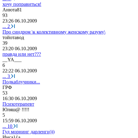
хочу поправиться!
Анюта
81
93
23:26 06.10.2009
...
2
Про синдром \к колективному женскому разуму\
тойотавод
39
23:20 06.10.2009
правда или нет???
__YA___
6
22:22 06.10.2009
...
3
Подкаблучники...
ГРФ
53
16:30 06.10.2009
Психотерапевт
Юляш
@ !!!!!
5
15:59 06.10.2009
...
10
Гуд морнинг дарленги)))
Инс
a}{a