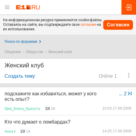
На информационном ресурсе применяются cookie-файлы.
Согласен
Оставаясь на сайте, вы подтверждаете свое
согласие
на
их использование.
Поиск по форумам
Общение
Общество
Женский клуб
Женский клуб
Создать тему
Online 1
подскажите как избавиться, может у кого
...
2
есть опыт?
15:03 17.09.2009
Шик
_
Блеск
_
Красота
26
Кто что думает о ломбардах?
14:25 17.09.2009
Анна
I
14