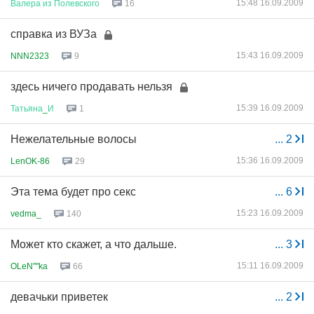
15:48 16.09.2009
Валера
из
Полевского
16
справка из ВУЗа
15:43 16.09.2009
NNN2323
9
здесь ничего продавать нельзя
15:39 16.09.2009
Татьяна
_
И
1
Нежелательные волосы
...
2
15:36 16.09.2009
LenOK-86
29
Эта тема будет про секс
...
6
15:23 16.09.2009
vedma_
140
Может кто скажет, а что дальше.
...
3
15:11 16.09.2009
OLeN""ka
66
девачьки приветек
...
2