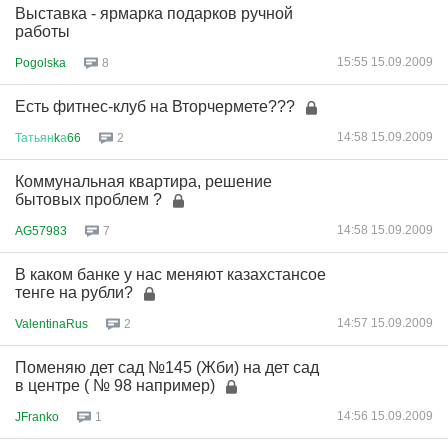
Выставка - ярмарка подарков ручной
работы
15:55 15.09.2009
Pogolska
8
Есть фитнес-клуб на Вторчермете???
14:58 15.09.2009
Татьян
k
а
66
2
Коммунальная квартира, решение
бытовых проблем ?
14:58 15.09.2009
AG57983
7
В каком банке у нас меняют казахстансое
тенге на рубли?
14:57 15.09.2009
ValentinaRus
2
Поменяю дет сад №145 (Жби) на дет сад
в центре ( № 98 например)
14:56 15.09.2009
JFranko
1