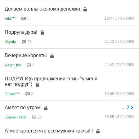
Делаем роллы-экономя денежки
12:47 17.09.2009
Vita***
1
Подруга дура!
11:42 17.09.2009
Ksyuta
20
Вечерние корсеты
11:42 17.09.2009
water_fox
3
ПОДРУГИ(в продолжении темы "у меня
нет подруг")
15:56 16.09.2009
Герда
***
2
Амлет по утрам
...
2
15:55 16.09.2009
Ездун
-
Газун
37
А мне кажется что все мужики козлы!!!