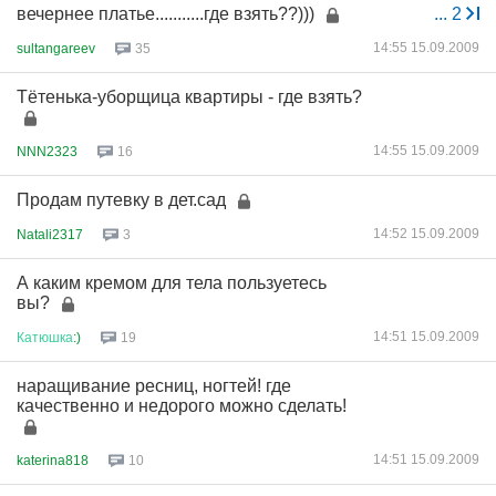
вечернее платье...........где взять??)))
...
2
14:55 15.09.2009
sultangareev
35
Тётенька-уборщица квартиры - где взять?
14:55 15.09.2009
NNN2323
16
Продам путевку в дет.сад
14:52 15.09.2009
Natali2317
3
А каким кремом для тела пользуетесь
вы?
14:51 15.09.2009
Катюшка
:)
19
наращивание ресниц, ногтей! где
качественно и недорого можно сделать!
14:51 15.09.2009
katerina818
10