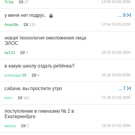
14:56 16.09.2009
Ti-Ga
37
у меня нет подруг..
...
9
12:04 16.09.2009
AnyaSta
215
новая технология омоложения лица
ЭЛОС
10:19 16.09.2009
lar123
2
в какую школу отдать ребёнка?
10:16 16.09.2009
олеандра
55
4
сабачи, вы проспите утро
...
7
21:30 15.09.2009
енот
161
поступление в гимназию № 2 в
Екатеринбрге
18:59 15.09.2009
вагнер
2