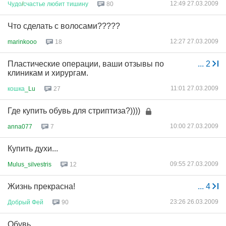
12:49 27.03.2009
Чудо
/
счастье
любит
тишину
80
Что сделать с волосами?????
12:27 27.03.2009
marinkooo
18
Пластические операции, ваши отзывы по
...
2
клиникам и хирургам.
11:01 27.03.2009
кошка
_Lu
27
Где купить обувь для стриптиза?))))
10:00 27.03.2009
anna077
7
Купить духи...
09:55 27.03.2009
Mulus_silvestris
12
Жизнь прекрасна!
...
4
23:26 26.03.2009
Добрый
Фей
90
Обувь