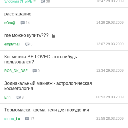
18:47 29.03.2009
Злобный
УПЫРЬ
™
38
расставание
14:29 29.03.2009
nOra@
14
где можно купить???
13:07 29.03.2009
emptymail
3
Косметика BE LOVED - кто-нибудь
пользовался?
12:34 29.03.2009
ROB_DK_DSF
0
Зодиакальный макияж - астрологическая
косметология
00:53 29.03.2009
Enni
8
Термомаски, крема, гели для похудения
21:58 28.03.2009
кошка
_Lu
17