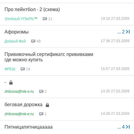
Про пейнтбол - 2 (схема)
19:16 27.03.2009
Злобный
УПЫРЬ
™
11
Афоризмы
...
2
17:36 27.03.2009
Добрый
Фей
48
Прививочный сертификатс прививками
где можно купить
15:57 27.03.2009
ФРЕШ
18
-
14:35 27.03.2009
zhilcova@rsk-e.ru
2
беговая дорожка
14:28 27.03.2009
zhilcova@rsk-e.ru
1
Пятницапятницааааа
...
4