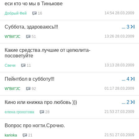
еси кто чо мы в Тинькове
14:54 28.03.2009
Добрый
Фей
16
Cуббота, здароваюсь!!!
...
3
13:26 28.03.2009
W"Bill"JC
51
Какие средства лучшие от целюлита-
посоветуйте
13:13 28.03.2009
Свечи
11
Пейнтбол в субботу!!!
...
4
01:17 28.03.2009
W"Bill"JC
92
Кино или книжка про любовь )))
...
2
21:53 27.03.2009
елена
грохотова
28
Вопрос про ногти.Срочно.
21:51 27.03.2009
karioka
21