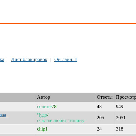
ка
|
Лист блокировок
|
Он-лайн:
1
Автор
Ответы
Просмот
солнце
78
48
949
ааааа
Чудо
/
205
2051
счастье
любит
тишину
chip1
24
318