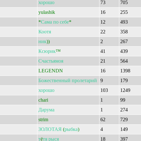
хорошо
73
705
yulashik
16
255
*
Сама
по
себе
*
12
493
Коотя
22
358
ник
))
2
267
Ксюрик
™
41
439
Счастьямоя
21
564
LEGENDN
16
1398
Божественный
пролетарий
9
179
хорошо
103
1249
chari
1
99
Дарума
1
274
strim
62
729
ЗОЛОТАЯ
(
рыбка
)
4
149
т
ё
тя
рыся
18
397