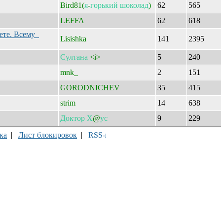
Bird81(
я
-
горький
шоколад
)
62
565
LEFFA
62
618
жете. Всему
Lisishka
141
2395
Султана
<i>
5
240
mnk_
2
151
GORODNICHEV
35
415
strim
14
638
Доктор
Х
@
ус
9
229
ка
|
Лист блокировок
|