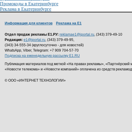
Промокоды в Екатеринбурге
Реклама в Екатеринбурге
Информация для клиентов
Реклама на Е1
Отдел продаж рекламы Е1.РУ:
reklamae1@iportal.ru
, (343) 379-49-10
Редакция:
e1@iportal.ru
, (343) 379-49-95,
(343) 34-555-34 (круглосуточно - для новостей)
WhatsApp, Viber, Telegram: +7 909 704-57-70
Подписка на еженедельную рассылку E1.RU
Публикация материалов под меткой «На правах рекламы», «Партнёрский 
«Новости телекома» и «Новости компаний» оплачена из средств рекламо
© ООО «ИНТЕРНЕТ ТЕХНОЛОГИИ»