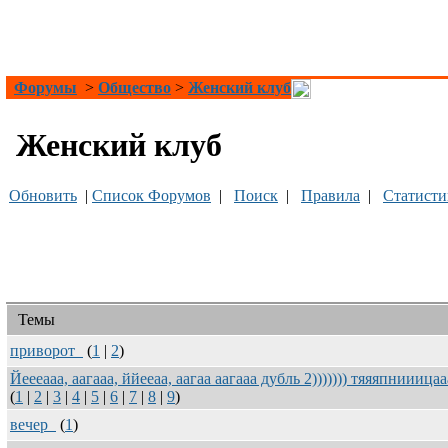
Форумы
>
Общество
>
Женский клуб
Женский клуб
Обновить
|
Список Форумов
|
Поиск
|
Правила
|
Статисти
Темы
приворот
(
1
|
2
)
Йеееааа, аагааа, ййееаа, аагаа аагааа дубль 2))))))) тяяяпниииц
(
1
|
2
|
3
|
4
|
5
|
6
|
7
|
8
|
9
)
вечер
(
1
)