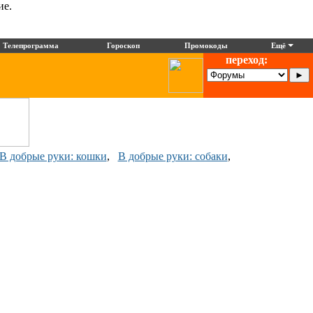
ие.
Телепрограмма
Гороскоп
Промокоды
Ещё
переход:
В добрые руки: кошки
,
В добрые руки: собаки
,