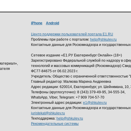
iPhone
Android
Центр поддержки пользователей портала E1.RU
Проблемы при работе с порталом:
help@shkulev.ru
Контактные данные для Роскомнадзора и государственных
Сетевое издание «Е1.РУ Екатеринбург Онлайн» (18+)
Зарегистрировано Федеральной службой по надзору в сф
материал»,
технологий и массовых коммуникаций (Роскомнадзор) Свид
дателя
ФС77-84675 от 06.02.2023 г.
Учредитель: Общество с ограниченной ответственность
Главный редактор: Малкова Марина Андреевна
Адрес редакции: 620014, Екатеринбург, ул. Шейнкмана, 10, 
Телефоны (круглосуточно): 8 (343) 379-49-95, 34-555-34,
WhatsApp, Viber, Telegram: +7 909 704-57-70
Электронный адрес редакции:
e1@shkulev.ru
Контактные данные для Роскомнадзора и государственных
juristekat@shkulev.ru
Техподдержка:
help@shkulev.ru
Рекомендательные системы