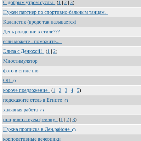
С добрым утром суслы
(
1
|
2
|
3
)
Нужен партнер по спортивно-бальным танцам.
Каланетик (вроде так называется)
День рождение в стиле???
если можете - поможите...
Элиза с Денюхой!
(
1
|
2
)
Миостимулятор
фото в стиле ню
Off
короче предложение
(
1
|
2
|
3
|
4
|
5
)
подскажите отель в Египте
халявная работа
поприветствуем феичку
(
1
|
2
|
3
)
Нужна прописка в Лен.районе
корпоративные вечеринки