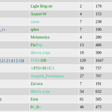
Light Brig
а
de
2
179
Azazel-W
4
153
салат
7
238
?
spher
7
190
Melamoriya
4
280
Flo
Вер
13
486
Шесть
утра
19
390
|
2
|
3
|
4
|
5
|
6
)
ТОП
-100
129
1647
А
PTI
М
IS
Т
C
А
50
757
Андрей
_
Репницын
27
707
Za
Б
ava
7
191
Шесть
утра
54
632
)
Enni
61
595
0
о
_0
о
46
475