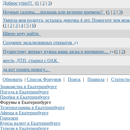
Доброе утро!!!
(
1
|
2
|
3
)
Ночные салоны.....роскошь или веление времени?
(
1
|
2
|
3
)
Умерла моя подруга, осталась девочка 4 лет. Помогите чем мо
(
1
|
2
|
3
|
4
|
5
|
6
)
Швею хочу найти
Создание эксклюзивных открыток
Пушистому зверьку нужна ваша ласка и внимание...
(
1
|
2
)
жесть, ДТП, стырил с ОАК
да вот понять немогу...
Обновить
|
Список Форумов
|
Поиск
|
Правила
|
Статисти
Знакомства в Екатеринбурге
Погода в Екатеринбурге
Пробки в Екатеринбурге
Форумы в Екатеринбурге
Телепрограмма в Екатеринбурге
Афиша в Екатеринбурге
Гороскоп
Курсы валют в Екатеринбурге
Туризм в Екатеринбурге