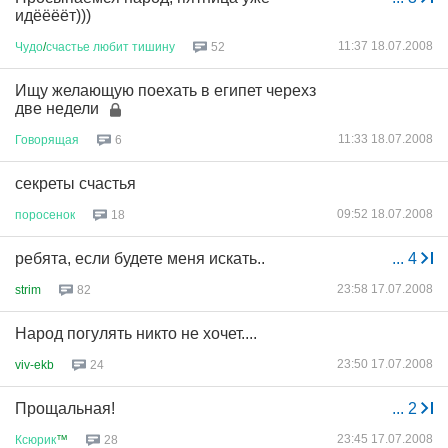
идёёёёт)))
11:37 18.07.2008
Чудо
/
счастье
любит
тишину
52
Ищу желающую поехать в египет черехз
две недели
11:33 18.07.2008
Говорящая
6
секреты счастья
09:52 18.07.2008
поросенок
18
ребята, если будете меня искать..
...
4
23:58 17.07.2008
strim
82
Народ погулять никто не хочет....
23:50 17.07.2008
viv-ekb
24
Прощальная!
...
2
23:45 17.07.2008
Ксюрик
™
28