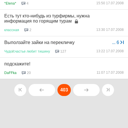
15:50 17.07.2008
*Elena*
4
Есть тут кто-нибудь из турфирмы, нужна
информация по горящим турам
13:30 17.07.2008
классная
2
Выползайте зайки на перекличку
...
6
13:22 17.07.2008
Чудо
/
счастье
любит
тишину
127
подскажите!
11:07 17.07.2008
DaFFka
20
403