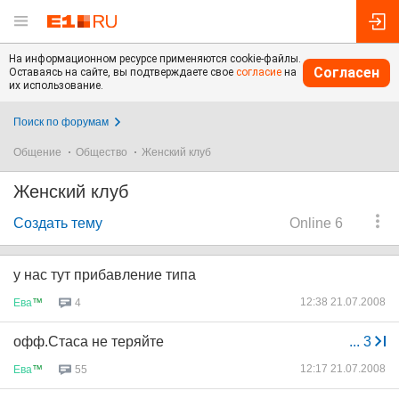
На информационном ресурсе применяются cookie-файлы.
Согласен
Оставаясь на сайте, вы подтверждаете свое
согласие
на
их использование.
Поиск по форумам
Общение
Общество
Женский клуб
Женский клуб
Создать тему
Online 6
у нас тут прибавление типа
12:38 21.07.2008
Ева
™
4
офф.Стаса не теряйте
...
3
12:17 21.07.2008
Ева
™
55