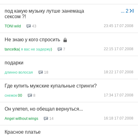
под какую музыку лутше эанемаца
...
2
сексом ?!
23:45 17.07.2008
TONI wild
43
Не знаю у кого спросить
22:15 17.07.2008
tancetka(
я
вас
не
задержу
)
7
подарки
18:22 17.07.2008
длинно
волосая
18
Где купить мужские купальные стринги?
17:34 17.07.2008
снежок
00
8
Он улетел, но обещал вернуться...
16:18 17.07.2008
Angel without wings
14
Красное платье