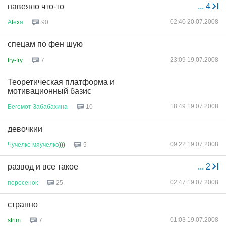
навеяло что-то
...
4
02:40 20.07.2008
А
l
е
x
а
90
спецам по фен шую
23:09 19.07.2008
fry-fry
7
Теоретическая платформа и
мотивационный базис
18:49 19.07.2008
Бегемот
Забабахина
10
девочкии
09:22 19.07.2008
Чучелко
мяучелко
)))
5
развод и все такое
...
2
02:47 19.07.2008
поросенок
25
странно
01:03 19.07.2008
strim
7