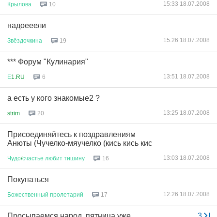
15:33 18.07.2008
Крылова
10
надоееели
15:26 18.07.2008
Звёздочкина
19
*** Форум "Кулинария"
13:51 18.07.2008
Е
1.RU
6
а есть у кого знакомые2 ?
13:25 18.07.2008
strim
20
Присоединяйтесь к поздравлениям
Анюты (Чучелко-мяучелко (кись кись кис
13:03 18.07.2008
Чудо
/
счастье
любит
тишину
16
Покупаться
12:26 18.07.2008
Божественный
пролетарий
17
Просыпаемся народ, пятница уже
...
3