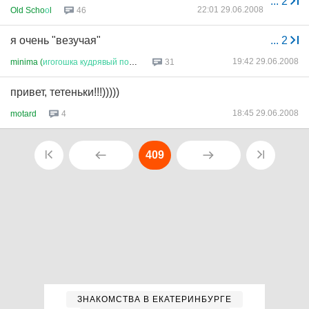
...
2
22:01 29.06.2008
Old Scho
о
l
46
я очень "везучая"
...
2
19:42 29.06.2008
minima (
игогошка
кудрявый
понь
...
31
привет, тетеньки!!!)))))
18:45 29.06.2008
motard
4
409
ЗНАКОМСТВА В ЕКАТЕРИНБУРГЕ