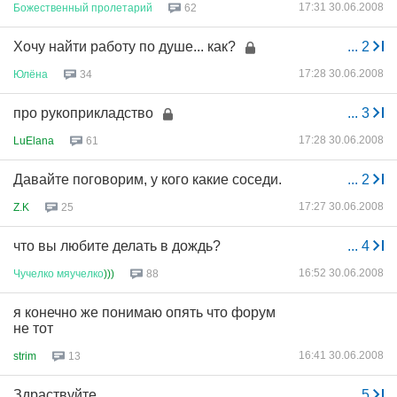
17:31 30.06.2008
Божественный
пролетарий
62
Хочу найти работу по душе... как?
...
2
17:28 30.06.2008
Юлёна
34
про рукоприкладство
...
3
17:28 30.06.2008
LuElana
61
Давайте поговорим, у кого какие соседи.
...
2
17:27 30.06.2008
Z.K
25
что вы любите делать в дождь?
...
4
16:52 30.06.2008
Чучелко
мяучелко
)))
88
я конечно же понимаю опять что форум
не тот
16:41 30.06.2008
strim
13
Здраствуйте
...
5