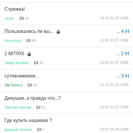
Стрижка!
14:14 01.07.2008
салат
10
Пользовались ли вы...
...
4
13:55 01.07.2008
Кенгурууу
95
2 MITRIX
...
2
13:55 01.07.2008
Тимур
Хромой
26
сутяжникииии..
...
3
13:15 01.07.2008
Old Scho
о
l
53
Девушки, а правда что...?
10:47 01.07.2008
Тумтакитакутум
11
Где купить нашивки ?
23:27 30.06.2008
Даниэль
Алесси
7