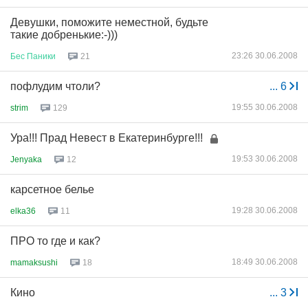
Девушки, поможите неместной, будьте
такие добренькие:-)))
23:26 30.06.2008
Бес
Паники
21
пофлудим чтоли?
...
6
19:55 30.06.2008
strim
129
Ура!!! Прад Невест в Екатеринбурге!!!
19:53 30.06.2008
Jenyaka
12
карсетное белье
19:28 30.06.2008
elka36
11
ПРО то где и как?
18:49 30.06.2008
mamaksushi
18
Кино
...
3