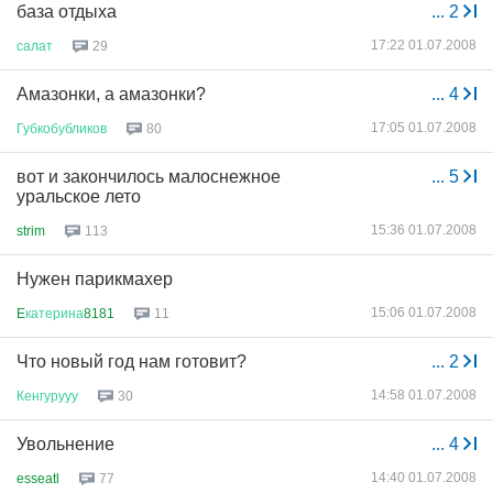
база отдыха
...
2
17:22 01.07.2008
салат
29
Амазонки, а амазонки?
...
4
17:05 01.07.2008
Губкобубликов
80
вот и закончилось малоснежное
...
5
уральское лето
15:36 01.07.2008
strim
113
Нужен парикмахер
15:06 01.07.2008
E
катерина
8181
11
Что новый год нам готовит?
...
2
14:58 01.07.2008
Кенгурууу
30
Увольнение
...
4
14:40 01.07.2008
esseatl
77