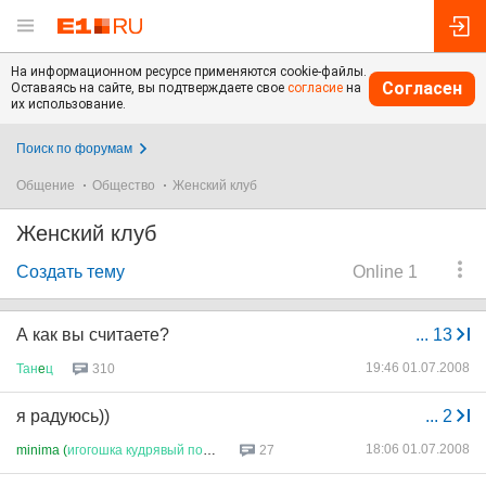
На информационном ресурсе применяются cookie-файлы.
Согласен
Оставаясь на сайте, вы подтверждаете свое
согласие
на
их использование.
Поиск по форумам
Общение
Общество
Женский клуб
Женский клуб
Создать тему
Online 1
А как вы считаете?
...
13
19:46 01.07.2008
Тан
e
ц
310
я радуюсь))
...
2
18:06 01.07.2008
minima (
игогошка
кудрявый
понь
...
27