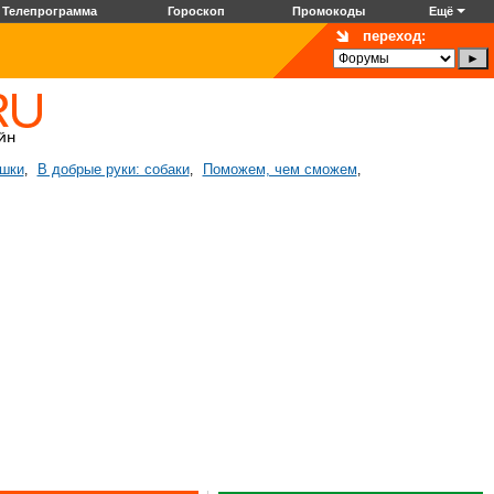
Телепрограмма
Гороскоп
Промокоды
Ещё
переход:
ошки
В добрые руки: собаки
Поможем, чем сможем
,
,
,