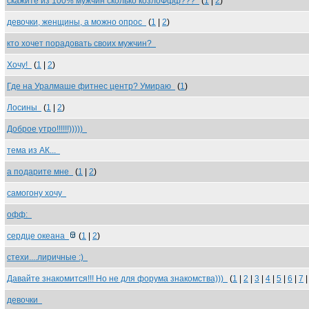
скажите из 100% мужчин сколько козлоФфф???
(
1
|
2
)
девочки, женщины, а можно опрос
(
1
|
2
)
кто хочет порадовать своих мужчин?
Хочу!
(
1
|
2
)
Где на Уралмаше фитнес центр? Умираю
(
1
)
Лосины
(
1
|
2
)
Доброе утро!!!!!!)))))
тема из АК...
а подарите мне
(
1
|
2
)
самогону хочу
офф:
сердце океана
(
1
|
2
)
стехи....лиричные :)
Давайте знакомится!!! Но не для форума знакомства)))
(
1
|
2
|
3
|
4
|
5
|
6
|
7
девочки