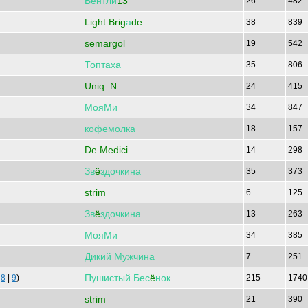
Бентли
13
26
482
Light Brig
а
de
38
839
semargol
19
542
Топтаха
35
806
Uniq_N
24
415
МояМи
34
847
кофемолка
18
157
De Medici
14
298
Зв
ё
здочкина
35
373
strim
6
125
Зв
ё
здочкина
13
263
МояМи
34
385
Дикий
Мужчина
7
251
Пушистый
Бес
ё
нок
|
8
|
9
)
215
174
strim
21
390