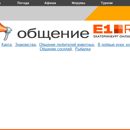
а
Погода
Афиша
Форумы
Туризм
Карта
Знакомства
Общение любителей животных
В добрые руки: к
:
,
,
,
Общение соседей
Рыбалка
,