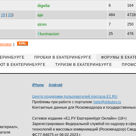
digelia
6
164
aje
|
19
|
20
)
484
472
strim
7
250
А
lucinacion
25
476
кировок
|
ТЕРИНБУРГЕ
ПРОБКИ В ЕКАТЕРИНБУРГЕ
ФОРУМЫ В ЕКАТ
ЮТ В ЕКАТЕРИНБУРГЕ
ТУРИЗМ В ЕКАТЕРИНБУРГЕ
ПРОМО
iPhone
Android
Центр поддержки пользователей портала E1.RU
Проблемы при работе с порталом:
help@shkulev.ru
Контактные данные для Роскомнадзора и государственных
Сетевое издание «Е1.РУ Екатеринбург Онлайн» (18+)
Зарегистрировано Федеральной службой по надзору в сф
материал»,
технологий и массовых коммуникаций (Роскомнадзор) Свид
дателя
ФС77-84675 от 06.02.2023 г.