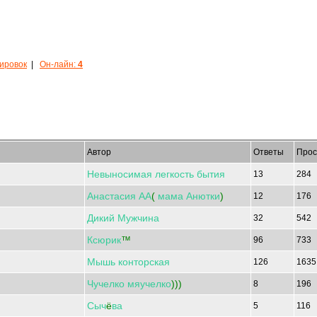
кировок
|
Он-лайн:
4
Автор
Ответы
Прос
Невыносимая
легкость
бытия
13
284
Анастасия
АА
(
мама
Анютки
)
12
176
Дикий
Мужчина
32
542
Ксюрик
™
96
733
Мышь
конторская
126
163
Чучелко
мяучелко
)))
8
196
Сыч
ё
ва
5
116