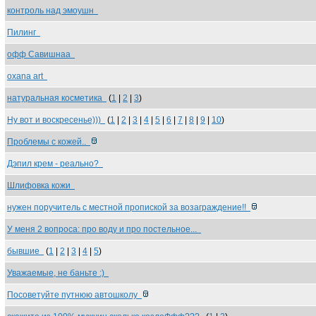
контроль над эмоушн
Пилинг
офф Савишнаа
oxana art
натуральная косметика
(
1
|
2
|
3
)
Ну вот и воскресенье)))
(
1
|
2
|
3
|
4
|
5
|
6
|
7
|
8
|
9
|
10
)
Проблемы с кожей..
Дэпил крем - реально?
Шлифовка кожи
нужен поручитель с местной пропиской за возаграждение!!
У меня 2 вопроса: про воду и про постельное...
бывшие
(
1
|
2
|
3
|
4
|
5
)
Уважаемые, не баньте :)
Посоветуйте путнюю автошколу