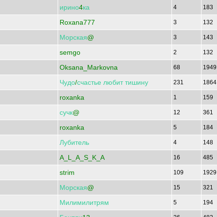
ирино
4
ка
4
183
Roxana777
3
132
Морская
@
3
143
semgo
2
132
Oksana_Markovna
68
194
Чудо
/
счастье
любит
тишину
231
186
roxanka
1
159
сучк
@
12
361
roxanka
5
184
Лубитель
4
148
A_L_A_S_K_A
16
485
strim
109
192
Морская
@
15
321
Милимилитрям
5
194