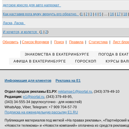
детское кресло для авто напрокат
Как наставив рога мужу, вернуть его обратно.
(
1
|
2
|
3
|
4
|
5
| .... |
16
|
17
|
18
Ласка, Ласка
И хочется, и колется
(
1
|
2
)
Обновить
|
Список Форумов
|
Поиск
|
Правила
|
Статистика
|
Лист бло
ЗНАКОМСТВА В ЕКАТЕРИНБУРГЕ
ПОГОДА В ЕКА
АФИША В ЕКАТЕРИНБУРГЕ
ГОРОСКОП
КУРСЫ ВАЛ
Информация для клиентов
Реклама на Е1
Отдел продаж рекламы Е1.РУ:
reklamae1@iportal.ru
, (343) 379-49-10
Редакция:
e1@iportal.ru
, (343) 379-49-95,
(343) 34-555-34 (круглосуточно - для новостей)
WhatsApp, Viber, Telegram: +7 909 704-57-70
Подписка на еженедельную рассылку E1.RU
Публикация материалов под меткой «На правах рекламы», «Партнёрский 
«Новости телекома» и «Новости компаний» оплачена из средств рекламо