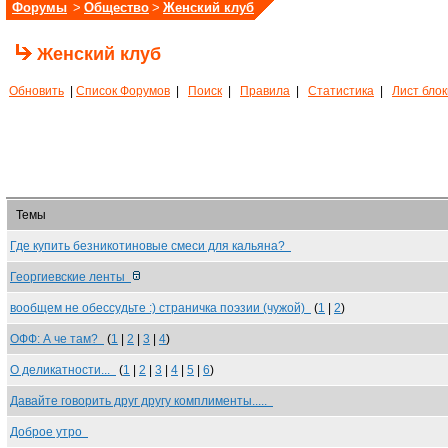
Форумы
>
Общество
>
Женский клуб
Женский клуб
Обновить
|
Список Форумов
|
Поиск
|
Правила
|
Статистика
|
Лист бло
Темы
Где купить безникотиновые смеси для кальяна?
Георгиевские ленты
вообщем не обессудьте :) страничка поэзии (чужой)
(
1
|
2
)
ОФФ: А че там?
(
1
|
2
|
3
|
4
)
О деликатности...
(
1
|
2
|
3
|
4
|
5
|
6
)
Давайте говорить друг другу комплименты.....
Доброе утро