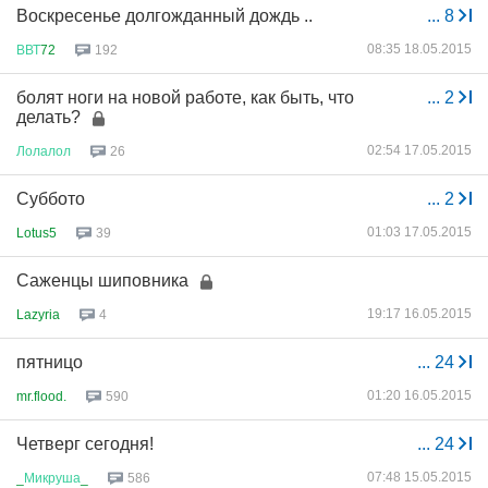
Воскресенье долгожданный дождь ..
...
8
08:35 18.05.2015
ВВТ
72
192
болят ноги на новой работе, как быть, что
...
2
делать?
02:54 17.05.2015
Лолалол
26
Суббото
...
2
01:03 17.05.2015
Lotus5
39
Саженцы шиповника
19:17 16.05.2015
Lazyria
4
пятницо
...
24
01:20 16.05.2015
mr.flood.
590
Четверг сегодня!
...
24
07:48 15.05.2015
_
Микруша
_
586