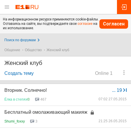
На информационном ресурсе применяются cookie-файлы.
Согласен
Оставаясь на сайте, вы подтверждаете свое
согласие
на
их использование.
Поиск по форумам
Общение
Общество
Женский клуб
Женский клуб
Создать тему
Online 1
Вторник. Солнечно!
...
19
07:02 27.05.2015
Ёлка
в
степях
©
467
Бесплатный омолаживающий макияж
21:25 26.05.2015
Shumi_foxxy
3