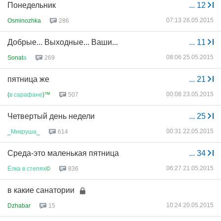
Понедельник
...
12
07:13 26.05.2015
Osminozhka
286
Добрые... Выходные... Ваши...
...
11
08:06 25.05.2015
Sonat
а
269
пятница же
...
21
00:08 23.05.2015
(
в
сарафане
)™
507
Четвертый день недели
...
25
00:31 22.05.2015
_
Микруша
_
614
Среда-это маленькая пятница
...
34
06:27 21.05.2015
Ёлка
в
степях
©
836
в какие санатории
10:24 20.05.2015
Dzhabar
15