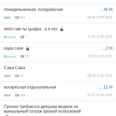
понедельничная, полурабочая
...
26
08:28 12.05.2015
strim
645
strim сам ты цыфра , а я нет
17:45 11.05.2015
B
ешняя
7
пара слов
...
2
16:50 11.05.2015
B
ешняя
25
Сава Сава
08:18 11.05.2015
strim
19
воскресная отдыхательная
...
11
01:47 11.05.2015
strim
264
Срочно требуются девушки модели на
мануальный татуаж бровей волосковой