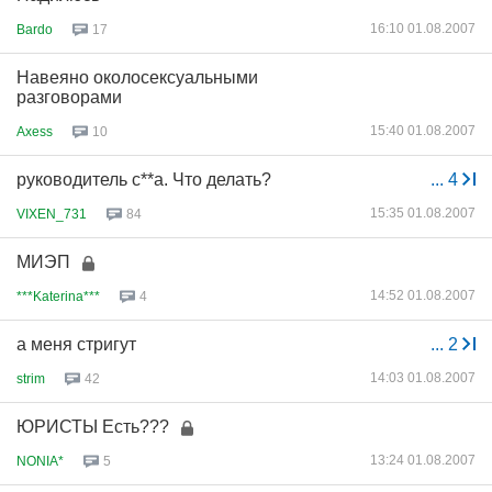
16:10 01.08.2007
Bardo
17
Навеяно околосексуальными
разговорами
15:40 01.08.2007
Axess
10
руководитель с**а. Что делать?
...
4
15:35 01.08.2007
VIXEN_731
84
МИЭП
14:52 01.08.2007
***Katerina***
4
а меня стригут
...
2
14:03 01.08.2007
strim
42
ЮРИСТЫ Есть???
13:24 01.08.2007
NONIA*
5