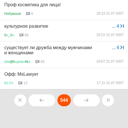
Проф косметика для лица!
19:33 31.07.2007
Hollywood
0
культурное развитие
...
4
19:22 31.07.2007
0
о
_0
о
88
существует ли дружба между мужчинами
...
4
и женщинами
19:07 31.07.2007
Шм
@k
одяво
4k
а
84
Офф: MsLawyer
17:11 31.07.2007
Ю
-
ТА
13
544