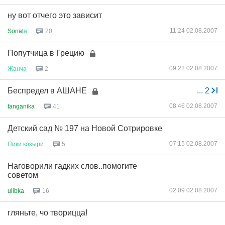
ну вот отчего это зависит
11:24 02.08.2007
Sonat
а
20
Попутчица в Грецию
09:22 02.08.2007
Жанча
2
Беспредел в АШАНЕ
...
2
08:46 02.08.2007
tanganika
41
Детский сад № 197 на Новой Сотрировке
07:15 02.08.2007
Пики
козыри
5
Наговорили гадких слов..помогите
советом
02:09 02.08.2007
ulibka
16
гляньте, чо творицца!