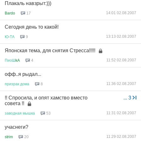
Плакаль навзрыт:)))
14:01 02.08.2007
Bardo
17
Сегодня день то какой!
13:13 02.08.2007
Ю
-
ТА
9
Японская тема, для снятия Стресса!!!!!
11:52 02.08.2007
ПиоШ
kA
4
офф..я рыдал...
11:36 02.08.2007
призрак
дома
8
!! Спросила, и опят хамство вместо
...
3
совета !!
11:31 02.08.2007
заводная
мышка
53
учаснеги?
11:29 02.08.2007
strim
20