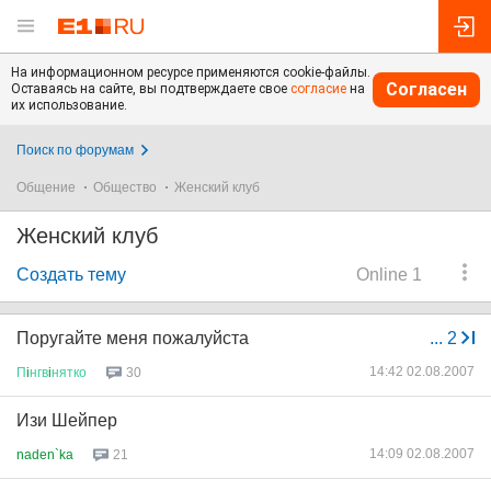
На информационном ресурсе применяются cookie-файлы.
Согласен
Оставаясь на сайте, вы подтверждаете свое
согласие
на
их использование.
Поиск по форумам
Общение
Общество
Женский клуб
Женский клуб
Создать тему
Online 1
Поругайте меня пожалуйста
...
2
14:42 02.08.2007
П
i
нгв
i
нятко
30
Изи Шейпер
14:09 02.08.2007
naden`ka
21