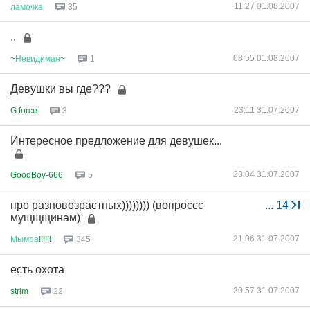
11:27 01.08.2007
ламочка
35
..
08:55 01.08.2007
~
Невидимая
~
1
Девушки вы где???
23:11 31.07.2007
G.force
3
Интересное предложение для девушек...
23:04 31.07.2007
GoodBoy-666
5
про разновозрастных)))))))) (вопроссс
...
14
мущщщинам)
21:06 31.07.2007
Мымра
!!!!!!
345
есть охота
20:57 31.07.2007
strim
22