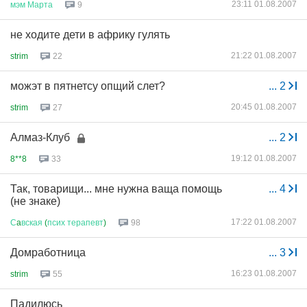
23:11 01.08.2007
мэм
Марта
9
не ходите дети в африку гулять
21:22 01.08.2007
strim
22
можэт в пятнетсу опщий слет?
...
2
20:45 01.08.2007
strim
27
Алмаз-Клуб
...
2
19:12 01.08.2007
8**8
33
Так, товарищи... мне нужна ваща помощь
...
4
(не знаке)
17:22 01.08.2007
С
a
вская
(
псих
терапевт
)
98
Домработница
...
3
16:23 01.08.2007
strim
55
Падилюсь