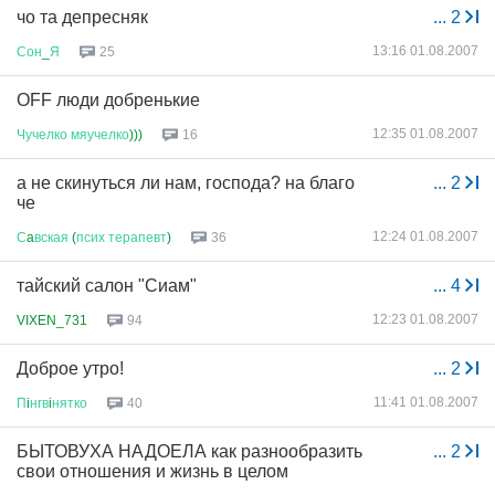
чо та депресняк
...
2
13:16 01.08.2007
Сон
_
Я
25
OFF люди добренькие
12:35 01.08.2007
Чучелко
мяучелко
)))
16
а не скинуться ли нам, господа? на благо
...
2
че
12:24 01.08.2007
С
a
вская
(
псих
терапевт
)
36
тайский салон "Сиам"
...
4
12:23 01.08.2007
VIXEN_731
94
Доброе утро!
...
2
11:41 01.08.2007
П
i
нгв
i
нятко
40
БЫТОВУХА НАДОЕЛА как разнообразить
...
2
свои отношения и жизнь в целом