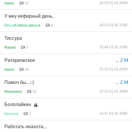
16:29 01.02.2006
Axess
17
У мну кефирный день..
16:13 01.02.2006
O
льга
A
л
ekca
нд
po
вн
a
8
Тиссура
15:44 01.02.2006
Rassel
7
Риторическое
...
2
15:31 01.02.2006
Axess
45
Памоч бы...:-)
...
2
15:10 01.02.2006
Reconnect
32
Бололайкин
14:41 01.02.2006
Кротиха
2
Работать ниахота...