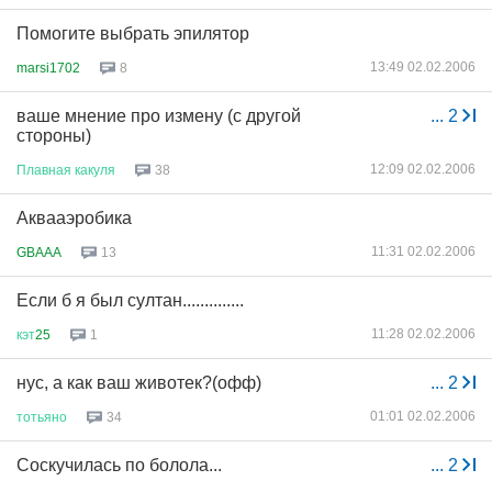
Помогите выбрать эпилятор
13:49 02.02.2006
marsi1702
8
ваше мнение про измену (с другой
...
2
стороны)
12:09 02.02.2006
Плавная
какуля
38
Аквааэробика
11:31 02.02.2006
GBAAA
13
Если б я был султан..............
11:28 02.02.2006
кэт
25
1
нус, а как ваш животек?(офф)
...
2
01:01 02.02.2006
тотьяно
34
Соскучилась по болола...
...
2