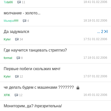
18:41 01.02.2006
Та
ta66
11
молчание - золото...
18:18 01.02.2006
Мымра
!!!!!!
4
Да задумался
...
2
17:51 01.02.2006
Kyler
34
Где научится танцевать стриптиз?
17:18 01.02.2006
format
8
Первые побеги скользких мечт
17:07 01.02.2006
Kyler
12
че делать будем с машинами ???????
16:45 01.02.2006
XFIK
12
Мониторим, да? /презрительна/