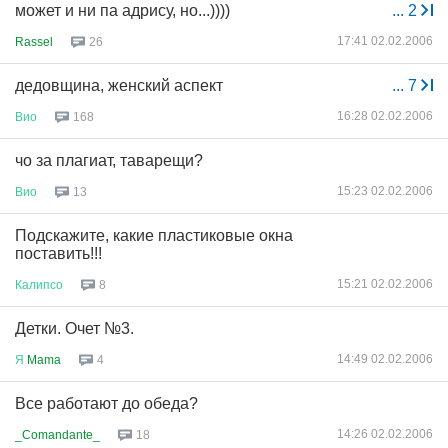
может и ни па адрису, но...))))
...
2
17:41 02.02.2006
Rassel
26
дедовщина, женский аспект
...
7
16:28 02.02.2006
Вио
168
чо за плагиат, таварещи?
15:23 02.02.2006
Вио
13
Подскажите, какие пластиковые окна
поставить!!!
15:21 02.02.2006
Калипсо
8
Детки. Очет №3.
14:49 02.02.2006
Я
Mama
4
Все работают до обеда?
14:26 02.02.2006
_Comandante_
18