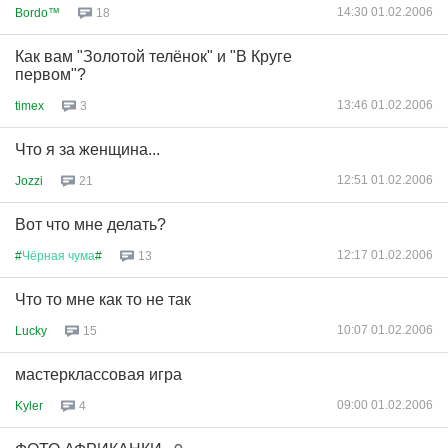
14:30 01.02.2006
Bordo™
18
Как вам "Золотой телёнок" и "В Круге
первом"?
13:46 01.02.2006
timex
3
Что я за женщина...
12:51 01.02.2006
Jozzi
21
Вот что мне делать?
12:17 01.02.2006
#
Чёрная
чума
#
13
Что то мне как то не так
10:07 01.02.2006
Lucky
15
мастерклассовая игра
09:00 01.02.2006
Kyler
4