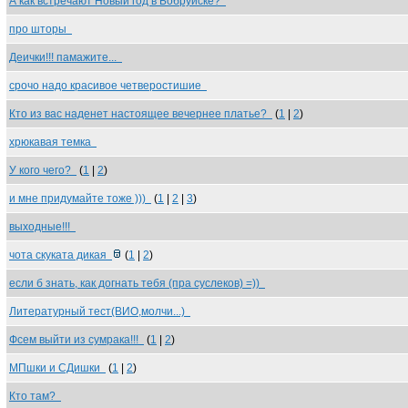
А как встречают Новый год в Бобруйске?
про шторы
Деички!!! памажите...
срочо надо красивое четверостишие
Кто из вас наденет настоящее вечернее платье?
(
1
|
2
)
хрюкавая темка
У кого чего?
(
1
|
2
)
и мне придумайте тоже )))
(
1
|
2
|
3
)
выходные!!!
чота скуката дикая
(
1
|
2
)
если б знать, как догнать тебя (пра суслеков) =))
Литературный тест(ВИО,молчи...)
Фсем выйти из сумрака!!!
(
1
|
2
)
МПшки и СДишки
(
1
|
2
)
Кто там?