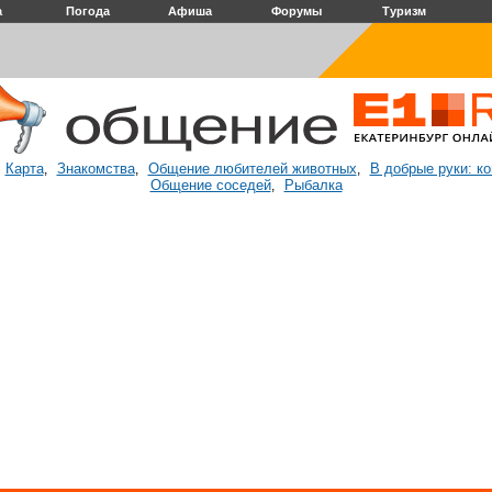
а
Погода
Афиша
Форумы
Туризм
Карта
Знакомства
Общение любителей животных
В добрые руки: к
:
,
,
,
Общение соседей
Рыбалка
,