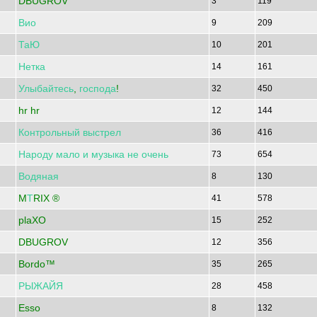
DBUGROV
3
119
Вио
9
209
ТаЮ
10
201
Нетка
14
161
Улыбайтесь
,
господа
!
32
450
hr hr
12
144
Контрольный
выстрел
36
416
Народу
мало
и
музыка
не
очень
73
654
Водяная
8
130
M
Т
RIX ®
41
578
plaXO
15
252
DBUGROV
12
356
Bordo™
35
265
РЫЖАЙЯ
28
458
Esso
8
132