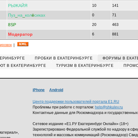
РЫЖАЙЯ
10
141
Пуз
_
на
_
кол
ё
сиках
0
71
8SP
20
463
Модератор
6
881
кировок
|
ТЕРИНБУРГЕ
ПРОБКИ В ЕКАТЕРИНБУРГЕ
ФОРУМЫ В ЕКАТ
ЮТ В ЕКАТЕРИНБУРГЕ
ТУРИЗМ В ЕКАТЕРИНБУРГЕ
ПРОМО
iPhone
Android
Центр поддержки пользователей портала E1.RU
Проблемы при работе с порталом:
help@shkulev.ru
Контактные данные для Роскомнадзора и государственных
Сетевое издание «Е1.РУ Екатеринбург Онлайн» (18+)
Зарегистрировано Федеральной службой по надзору в сф
материал»,
технологий и массовых коммуникаций (Роскомнадзор) Свид