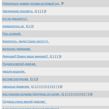
Пряничные домики деткам на Новый год.
Увеличение просвета
(
1
|
2
|
3
)
кто не дрыхнеть?
прикалитесь чо
(
1
|
2
)
Про солярий
Крепитесь, люди! Скоро лето! (с)
вопросец девушкам
Девушки!!! Важно ваше мнение!!!
(
1
|
2
|
3
)
Подарок милой девочке
украли кошелек
костюм снегурочки
(
1
|
2
)
смешные фамилии
(
1
|
2
|
3
|
4
|
5
|
6
|
7
|
8
)
про дорогие подарки (флудеры гоу хоум)
(
1
|
2
|
3
|
4
|
5
|
6
|
7
|
8
)
Подарок очень милой девочке!