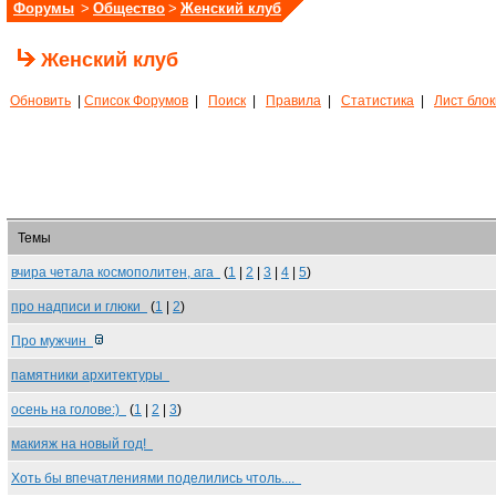
Форумы
>
Общество
>
Женский клуб
Женский клуб
Обновить
|
Список Форумов
|
Поиск
|
Правила
|
Статистика
|
Лист бло
Темы
вчира четала космополитен, ага
(
1
|
2
|
3
|
4
|
5
)
про надписи и глюки
(
1
|
2
)
Про мужчин
памятники архитектуры
осень на голове:)
(
1
|
2
|
3
)
макияж на новый год!
Хоть бы впечатлениями поделились чтоль....