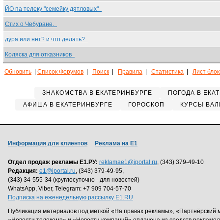
ЙО па телеку "семейку дятловых"
Стих о Чебуране.
дура или нет? и что делать?
Коляска для отказников
Обновить
|
Список Форумов
|
Поиск
|
Правила
|
Статистика
|
Лист бло
ЗНАКОМСТВА В ЕКАТЕРИНБУРГЕ
ПОГОДА В ЕКА
АФИША В ЕКАТЕРИНБУРГЕ
ГОРОСКОП
КУРСЫ ВАЛ
Информация для клиентов
Реклама на Е1
Отдел продаж рекламы Е1.РУ:
reklamae1@iportal.ru
, (343) 379-49-10
Редакция:
e1@iportal.ru
, (343) 379-49-95,
(343) 34-555-34 (круглосуточно - для новостей)
WhatsApp, Viber, Telegram: +7 909 704-57-70
Подписка на еженедельную рассылку E1.RU
Публикация материалов под меткой «На правах рекламы», «Партнёрский 