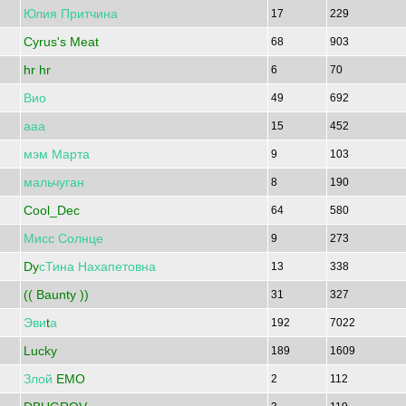
Юлия
Притчина
17
229
Cyrus's Meat
68
903
hr hr
6
70
Вио
49
692
ааа
15
452
мэм
Марта
9
103
мальчуган
8
190
Cool_Dec
64
580
Мисс
Солнце
9
273
Dy
сТина
Нахапетовна
13
338
(( Baunty ))
31
327
Эви
t
а
192
7022
Lucky
189
1609
Злой
EMO
2
112