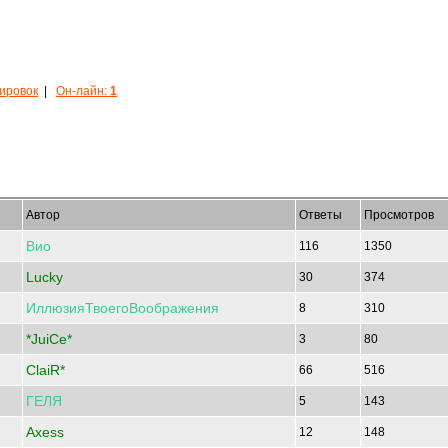
кировок
|
Он-лайн:
1
Автор
Ответы
Просмотров
Вио
116
1350
Lucky
30
374
ИллюзияТвоегоВоображения
8
310
*JuiCe*
3
80
ClaiR*
66
516
ГЕЛЯ
5
143
Axess
12
148