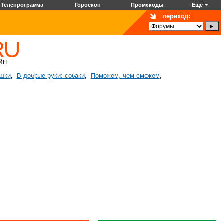
Телепрограмма
Гороскоп
Промокоды
Ещё
переход:
ошки
В добрые руки: собаки
Поможем, чем сможем
,
,
,