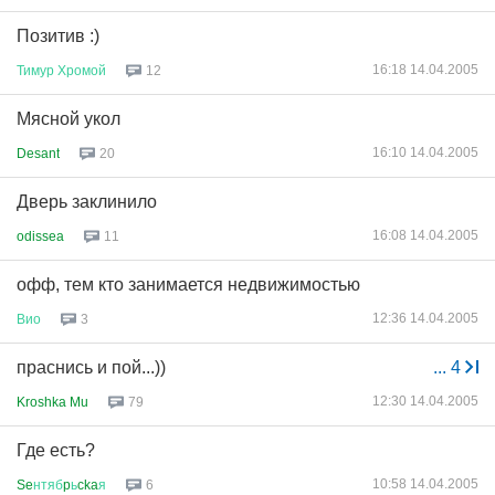
Позитив :)
16:18 14.04.2005
Тимур
Хромой
12
Мясной укол
16:10 14.04.2005
Desant
20
Дверь заклинило
16:08 14.04.2005
odissea
11
офф, тем кто занимается недвижимостью
12:36 14.04.2005
Вио
3
праснись и пой...))
...
4
12:30 14.04.2005
Kroshka Mu
79
Где есть?
10:58 14.04.2005
Se
нтяб
p
ь
cka
я
6