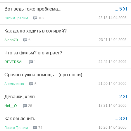
Вот ведь тоже проблема...
...
5
23:13 14.04.2005
Лясим
Трясим
102
Как долго ходить в солярий?
23:11 14.04.2005
Alena70
5
Что за фильм? кто играет?
22:45 14.04.2005
REVERSAL
1
Срочно нужна помощь... (про ногти)
21:50 14.04.2005
Апельсинка
5
Девачки, хэлп
...
2
17:31 14.04.2005
Hel__Ol
28
Как обьяснить
...
3
16:26 14.04.2005
Лясим
Трясим
74