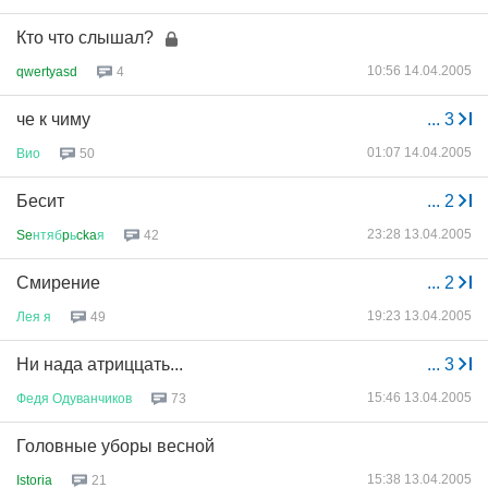
Кто что слышал?
10:56 14.04.2005
qwertyasd
4
че к чиму
...
3
01:07 14.04.2005
Вио
50
Бесит
...
2
23:28 13.04.2005
Se
нтяб
p
ь
cka
я
42
Смирение
...
2
19:23 13.04.2005
Лея
я
49
Ни нада атриццать...
...
3
15:46 13.04.2005
Федя
Одуванчиков
73
Головные уборы весной
15:38 13.04.2005
Istoria
21