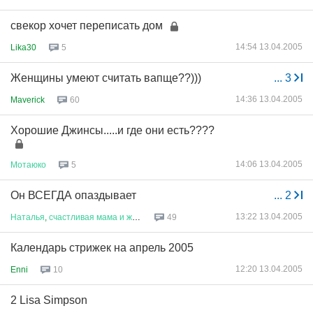
свекор хочет переписать дом
14:54 13.04.2005
Lika30
5
Женщины умеют считать вапще??)))
...
3
14:36 13.04.2005
Maverick
60
Хорошие Джинсы.....и где они есть????
14:06 13.04.2005
Мотаюко
5
Он ВСЕГДА опаздывает
...
2
13:22 13.04.2005
Наталья
,
счастливая
мама
и
жен
...
49
Календарь стрижек на апрель 2005
12:20 13.04.2005
Enni
10
2 Lisa Simpson