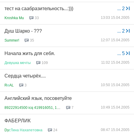
тест на саабразительность...:)))
...
2
13:03 15.04.2005
Kroshka Mu
33
Душ Шарко - ???
...
2
12:07 15.04.2005
Summer!
35
Начала жить для себя.
...
5
11:02 15.04.2005
Девушка
мечты
109
Сердца четырёх....
10:50 15.04.2005
R
е
AL
3
Английский язык, посоветуйте
10:49 15.04.2005
89222914500 icq 419916051, 165...
7
ФАБЕРЛИК
08:47 15.04.2005
Dy
сТина
Нахапетовна
24