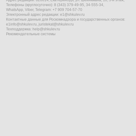
Адрес редакции: 620014, Екатеринбург, ул. Шейнкмана, 10, 3-й этаж,
Телефоны (круглосуточно): 8 (343) 379-49-95, 34-555-34,
WhatsApp, Viber, Telegram: +7 909 704-57-70
Электронный адрес редакции:
e1@shkulev.ru
Контактные данные для Роскомнадзора и государственных органов:
e1info@shkulev.ru
,
juristekat@shkulev.ru
Техподдержка:
help@shkulev.ru
Рекомендательные системы