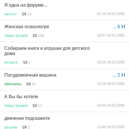
Я одна на форуме...
01:15 19.03.2005
лиссссс
13
Женская психология
...
6
18:57 18.03.2005
Тимур
Хромой
128
Cобираем книги и игрушки для детского
дома
18:28 18.03.2005
КипишЪ
1
Посудомоечная машина
...
2
16:29 18.03.2005
viktorianka
32
А Вы бы хотели
16:05 18.03.2005
Тимур
Хромой
12
девченки подскажите
13:48 18.03.2005
русалка
2