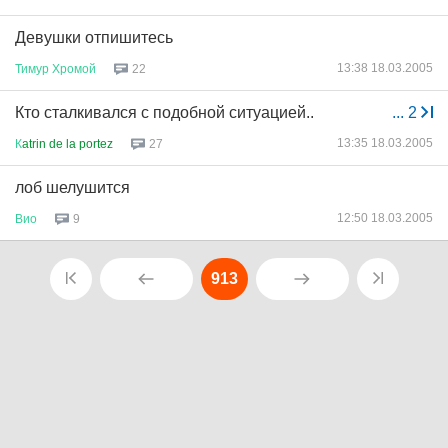
Девушки отпишитесь
13:38 18.03.2005
Тимур
Хромой
22
Кто сталкивался с подобной ситуацией..
...
2
13:35 18.03.2005
К
atrin de la portez
27
лоб шелушится
12:50 18.03.2005
Вио
9
913