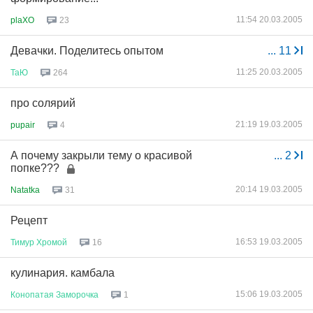
11:54 20.03.2005
plaXO
23
Девачки. Поделитесь опытом
...
11
11:25 20.03.2005
ТаЮ
264
про солярий
21:19 19.03.2005
pupair
4
А почему закрыли тему о красивой
...
2
попке???
20:14 19.03.2005
Natatka
31
Рецепт
16:53 19.03.2005
Тимур
Хромой
16
кулинария. камбала
15:06 19.03.2005
Конопатая
Заморочка
1