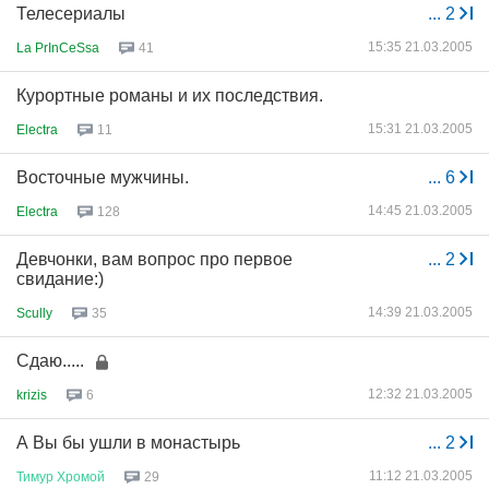
Телесериалы
...
2
15:35 21.03.2005
La PrInCeSsa
41
Курортные романы и их последствия.
15:31 21.03.2005
Electra
11
Восточные мужчины.
...
6
14:45 21.03.2005
Electra
128
Девчонки, вам вопрос про первое
...
2
свидание:)
14:39 21.03.2005
Scully
35
Сдаю.....
12:32 21.03.2005
krizis
6
А Вы бы ушли в монастырь
...
2
11:12 21.03.2005
Тимур
Хромой
29