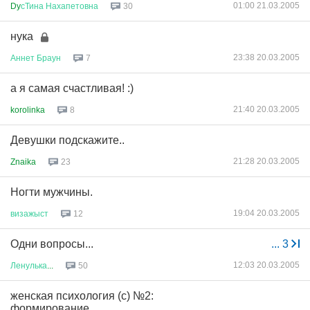
01:00 21.03.2005
Dy
сТина
Нахапетовна
30
нука
23:38 20.03.2005
Аннет
Браун
7
а я самая счастливая! :)
21:40 20.03.2005
korolinka
8
Девушки подскажите..
21:28 20.03.2005
Znaika
23
Ногти мужчины.
19:04 20.03.2005
визажыст
12
Одни вопросы...
...
3
12:03 20.03.2005
Ленулька
...
50
женская психология (с) №2:
формирование...