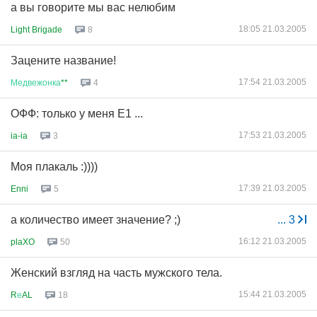
а вы говорите мы вас нелюбим
18:05 21.03.2005
Light Brigade
8
Зацените название!
17:54 21.03.2005
Медвежонка
**
4
ОФФ: только у меня Е1 ...
17:53 21.03.2005
ia-ia
3
Моя плакаль :))))
17:39 21.03.2005
Enni
5
а количество имеет значение? ;)
...
3
16:12 21.03.2005
plaXO
50
Женский взгляд на часть мужского тела.
15:44 21.03.2005
R
е
AL
18