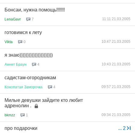
Бонсаи, нужна помощь!!!!!!!
11:11 21.03.2005
LenaGavr
7
готовимся к лету
10:47 21.03.2005
Vikta
0
я знаю))))))))))))))))))))))
10:43 21.03.2005
Аннет
Браун
4
садистам-огородникам
09:57 21.03.2005
Конопатая
Заморочка
4
Милые девушки зайдите кто любит
адренолин .
09:34 21.03.2005
bkmzz
1
про подарочки
...
2