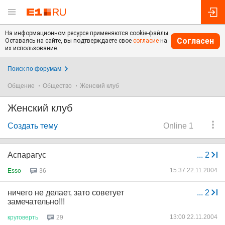
На информационном ресурсе применяются cookie-файлы.
Согласен
Оставаясь на сайте, вы подтверждаете свое
согласие
на
их использование.
Поиск по форумам
Общение
Общество
Женский клуб
Женский клуб
Создать тему
Online 1
Аспарагус
...
2
15:37 22.11.2004
Esso
36
ничего не делает, зато советует
...
2
замечательно!!!
13:00 22.11.2004
круговерть
29