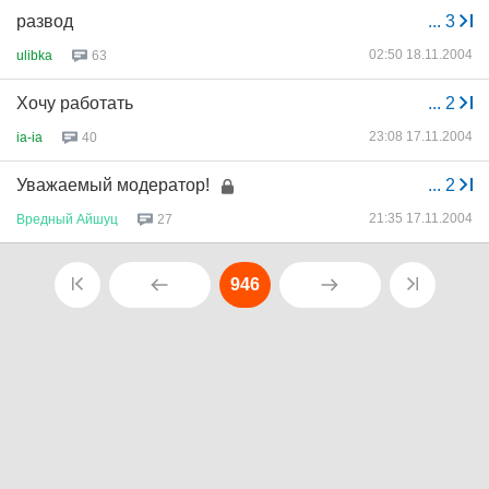
развод
...
3
02:50 18.11.2004
ulibka
63
Хочу работать
...
2
23:08 17.11.2004
ia-ia
40
Уважаемый модератор!
...
2
21:35 17.11.2004
Вредный
Айшуц
27
946