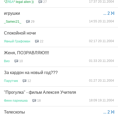
17:37 20.11.2004
*Z
ЯБА
* legal alien ))
27
игрушки
...
2
14:55 20.11.2004
_Samec21_
29
Спокойной ночи
02:17 20.11.2004
Явный
Графоман
22
Женя, ПОЗРАВЛЯЮ!!!!
01:33 20.11.2004
Вио
10
За кардон на новый год???
01:27 20.11.2004
Парутчик
12
"Прогулка" - фильм Алексея Учителя
18:09 19.11.2004
Финн
парнишка
18
Телескопы
...
2