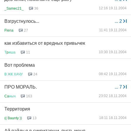
12:16 19.11.2004
_Samec21_
36
Взгрустнулось...
...
2
11:41 19.11.2004
Flena
27
как избавиться от вредных привычек
10:30 19.11.2004
Т
p
иша
11
Вот проблема
08:42 19.11.2004
В
ЖК
ХАЧУ
24
ПРО МОРАЛЬ.
...
7
23:02 18.11.2004
Ca
ныч
163
Территория
18:11 18.11.2004
(( Baunty ))
13
Ай пайду я в сикритарши, пусть меня