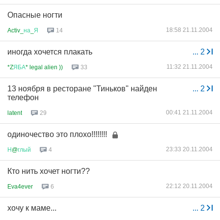
Опасные ногти
18:58 21.11.2004
Activ_
на
_
Я
14
иногда хочется плакать
...
2
11:32 21.11.2004
*Z
ЯБА
* legal alien ))
33
13 ноября в ресторане "Тиньков" найден
...
2
телефон
00:41 21.11.2004
latent
29
одиночество это плохо!!!!!!!!
23:33 20.11.2004
Н
@
глый
4
Кто нить хочет ногти??
22:12 20.11.2004
Eva4ever
6
хочу к маме...
...
2