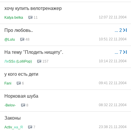
хочу купить велотренажер
12:07 22.11.2004
Katya belka
11
Про любовь..
...
2
10:51 22.11.2004
@Lulu
48
На тему "Плодить нищету".
...
7
10:14 22.11.2004
Ли
SS
а
(LolliPop)
157
у кого есть дети
09:41 22.11.2004
Fani
6
Норковая шуба
08:32 22.11.2004
-Belov-
8
Законы
23:38 21.11.2004
Activ_
на
_
Я
7