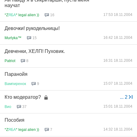
научат
17:53 18.11.2004
*Z
ЯБА
* legal alien ))
16
Девочки! рукодельницы!
16:42 18.11.2004
Murlyka™
15
Девченки, ХЕЛП! Пуховик.
16:31 18.11.2004
Patriot
8
Паранойя
15:07 18.11.2004
Вампиренок
9
Кто модератор?
...
2
15:01 18.11.2004
Вио
37
Пособия
14:32 18.11.2004
*Z
ЯБА
* legal alien ))
7