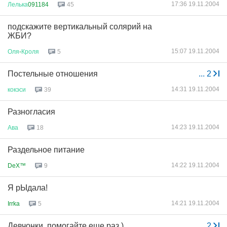
17:36 19.11.2004
Лелька
091184
45
подскажите вертикальный солярий на
ЖБИ?
15:07 19.11.2004
Оля
-
Кроля
5
Постельные отношения
...
2
14:31 19.11.2004
кокэси
39
Разногласия
14:23 19.11.2004
Ава
18
Раздельное питание
14:22 19.11.2004
DeX™
9
Я рЫдала!
14:21 19.11.2004
Irrka
5
Девчонки, помогайте еще раз )
...
2