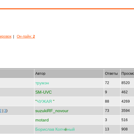
кировок
|
Он-лайн:
2
Автор
Ответы
Просмо
трумэн
72
8520
SM-UVC
9
462
"
ЧУЖАЯ
"
88
4269
suzukiRF_novour
2
|
3
)
73
3594
motard
3
516
Борислав
Копч
ё
ный
13
908