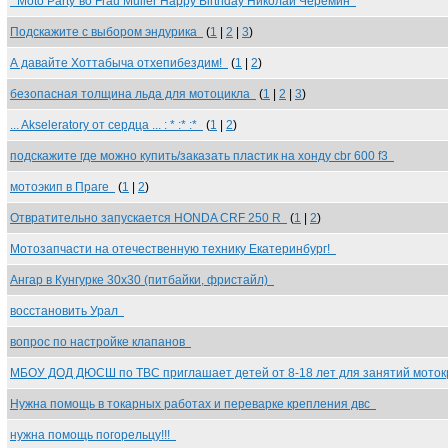
" Moto Party"во Frau Muller Happy Birthday Николай Черемин
Подскажите с выбором эндурика
(
1
|
2
|
3
)
А давайте Хоттабыча отхепибездим!
(
1
|
2
)
безопасная толщина льда для мотоцикла
(
1
|
2
|
3
)
... Akseleratorу от сердца ... : * :* :*
(
1
|
2
)
подскажите где можно купить/заказать пластик на хонду cbr 600 f3
мотоэкип в Праге
(
1
|
2
)
Отвратительно запускается HONDA CRF 250 R
(
1
|
2
)
Мотозапчасти на отечественную технику Екатеринбург!
Ангар в Кунгурке 30х30 (питбайки, фристайл)
восстановить Урал
вопрос по настройке клапанов
МБОУ ДОД ДЮСШ по ТВС приглашает детей от 8-18 лет для занятий мото
Нужна помощь в токарных работах и переварке крепления двс
нужна помощь погорельцу!!!