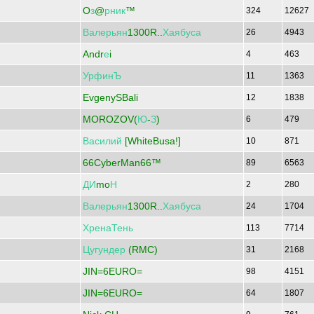
O
з
@
рник
™
324
12627
Валерьян
1300R..
Хаябуса
26
4943
Andr
е
i
4
463
УрфинЪ
11
1363
EvgenySBali
12
1838
MOROZOV(
Ю
-
З
)
6
479
Василий
[WhiteBusa!]
10
871
66CyberMan66™
89
6563
ДИ
mo
Н
2
280
Валерьян
1300R..
Хаябуса
24
1704
ХренаТень
113
7714
Цугундер
(RMC)
31
2168
JIN=6EURO=
98
4151
JIN=6EURO=
64
1807