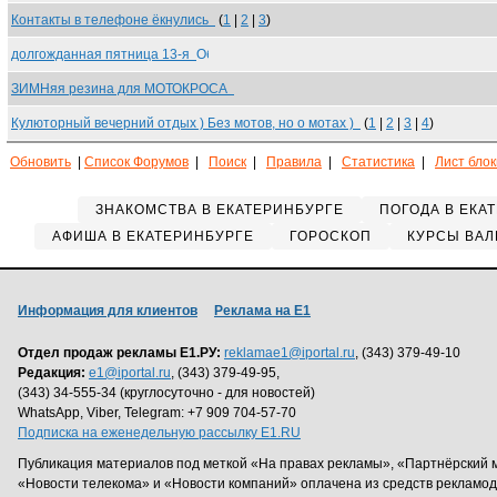
Контакты в телефоне ёкнулись
(
1
|
2
|
3
)
долгожданная пятница 13-я
ЗИМНяя резина для МОТОКРОСА
Кулюторный вечерний отдых ) Без мотов, но о мотах )
(
1
|
2
|
3
|
4
)
Обновить
|
Список Форумов
|
Поиск
|
Правила
|
Статистика
|
Лист бло
ЗНАКОМСТВА В ЕКАТЕРИНБУРГЕ
ПОГОДА В ЕКА
АФИША В ЕКАТЕРИНБУРГЕ
ГОРОСКОП
КУРСЫ ВАЛ
Информация для клиентов
Реклама на Е1
Отдел продаж рекламы Е1.РУ:
reklamae1@iportal.ru
, (343) 379-49-10
Редакция:
e1@iportal.ru
, (343) 379-49-95,
(343) 34-555-34 (круглосуточно - для новостей)
WhatsApp, Viber, Telegram: +7 909 704-57-70
Подписка на еженедельную рассылку E1.RU
Публикация материалов под меткой «На правах рекламы», «Партнёрский 
«Новости телекома» и «Новости компаний» оплачена из средств рекламо