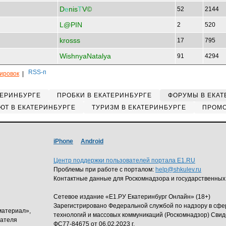
D
е
nis
Т
V©
52
2144
L@PIN
2
520
krosss
17
795
WishnyaNatalya
91
4294
кировок
|
ТЕРИНБУРГЕ
ПРОБКИ В ЕКАТЕРИНБУРГЕ
ФОРУМЫ В ЕКАТ
ЮТ В ЕКАТЕРИНБУРГЕ
ТУРИЗМ В ЕКАТЕРИНБУРГЕ
ПРОМО
iPhone
Android
Центр поддержки пользователей портала E1.RU
Проблемы при работе с порталом:
help@shkulev.ru
Контактные данные для Роскомнадзора и государственных
Сетевое издание «Е1.РУ Екатеринбург Онлайн» (18+)
Зарегистрировано Федеральной службой по надзору в сф
материал»,
технологий и массовых коммуникаций (Роскомнадзор) Свид
дателя
ФС77-84675 от 06.02.2023 г.