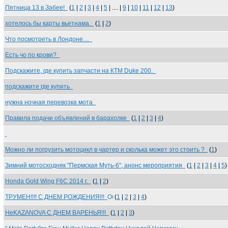
Пятница 13 в Забее!
(
1
|
2
|
3
|
4
|
5
| .... |
9
|
10
|
11
|
12
|
13
)
хотелось бы карты вьетнама.
(
1
|
2
)
Что посмотреть в Лондоне....
Есть чо по крови?
Подскажите, где купить запчасти на КТМ Duke 200.
подскажите где купить
нужна ночная перевозка мота
Правила подачи объявлений в барахолке
(
1
|
2
|
3
|
4
)
Можно ли погрузить мотоцикл в чартер и сколька может это стоить ?
(
1
)
Зимний мотосходняк "Пермская Муть-6", анонс мероприятия
(
1
|
2
|
3
|
4
|
5
)
Honda Gold Wing F6C 2014 г.
(
1
|
2
)
ТРУМЕН!!!! С ДНЕМ РОЖДЕНИЯ!!!
(
1
|
2
|
3
|
4
)
НеKAZANOVA С ДНЕМ ВАРЕНЬЯ!!!
(
1
|
2
|
3
)