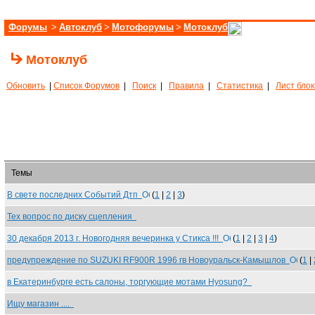
Форумы
>
Автоклуб
>
Мотофорумы
>
Мотоклуб
Мотоклуб
Обновить
|
Список Форумов
|
Поиск
|
Правила
|
Статистика
|
Лист бло
Темы
В свете последних Событий Дтп
(
1
|
2
|
3
)
Тех вопрос по диску сцепления
30 декабря 2013 г. Новогодняя вечеринка у Стикса !!!
(
1
|
2
|
3
|
4
)
предупреждение по SUZUKI RF900R 1996 гв Новоуральск-Камышлов
(
1
|
в Екатеринбурге есть салоны, торгующие мотами Hyosung?
Ищу магазин ....