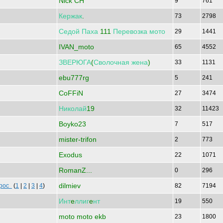
Nick CH
9
761
Кержак
.
73
2798
Седой
Паха
111
Перевозка
мото
29
1441
IVAN_moto
65
4552
ЗВЕРЮГА
(
Сволочная
жена
)
33
1131
ebu777rg
5
241
CoFFiN
27
3474
Николай
19
32
11423
Boyko23
7
517
mister-trifon
2
773
Exodus
22
1071
RomanZ...
0
296
dilmiev
крос
(
1
|
2
|
3
|
4
)
82
7194
Инт
e
ллиг
e
нт
19
550
moto moto ekb
23
1800