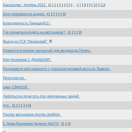
Барахолка - Ноябрь 2012
(
1
|
2
|
3
|
4
|
5
| .... |
7
|
8
|
9
|
10
|
11
)
Хочу приобрести эндуро
(
1
|
2
|
3
|
4
)
Благодарность Танюше911!
Где поучиться ездить на мотоцикле?
(
1
|
2
|
3
)
Выезд из ГСК "Ленинский"
Помогите в поиске запчастей для вездехода Пелец.
Юру Коликова С ДНИЩЕМ!!!
Подскажите или помогите с транспортировкой мота из Тюмени
Регистратор.
Цвет CB400SF
Любопытно почитать про увлеченных людей
дтп.
(
1
|
2
|
3
|
4
)
Пробег мотоцикла Honda cbr900rr
С Днем Рождения Андрея АК47!!!
(
1
|
2
)