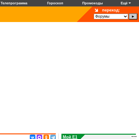
Телепрограмма
Гороскоп
Промокоды
Ещё
переход:
Мой E1