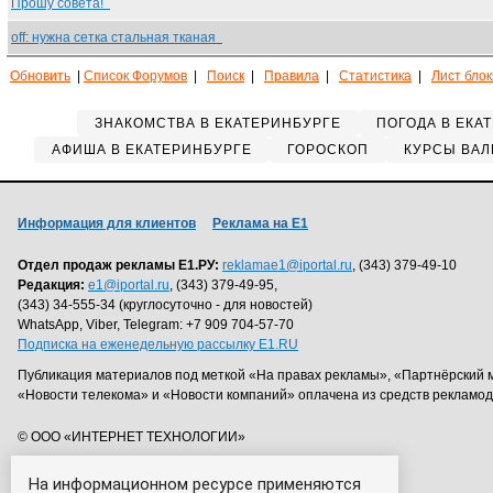
Прошу совета!
off: нужна сетка стальная тканая
Обновить
|
Список Форумов
|
Поиск
|
Правила
|
Статистика
|
Лист бло
ЗНАКОМСТВА В ЕКАТЕРИНБУРГЕ
ПОГОДА В ЕКА
АФИША В ЕКАТЕРИНБУРГЕ
ГОРОСКОП
КУРСЫ ВАЛ
Информация для клиентов
Реклама на Е1
Отдел продаж рекламы Е1.РУ:
reklamae1@iportal.ru
, (343) 379-49-10
Редакция:
e1@iportal.ru
, (343) 379-49-95,
(343) 34-555-34 (круглосуточно - для новостей)
WhatsApp, Viber, Telegram: +7 909 704-57-70
Подписка на еженедельную рассылку E1.RU
Публикация материалов под меткой «На правах рекламы», «Партнёрский 
«Новости телекома» и «Новости компаний» оплачена из средств рекламо
© ООО «ИНТЕРНЕТ ТЕХНОЛОГИИ»
На информационном ресурсе применяются