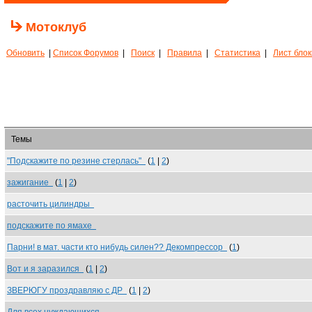
Мотоклуб
Обновить
|
Список Форумов
|
Поиск
|
Правила
|
Статистика
|
Лист бло
Темы
"Подскажите по резине стерлась"
(
1
|
2
)
зажигание
(
1
|
2
)
расточить цилиндры
подскажите по ямахе
Парни! в мат. части кто нибудь силен?? Декомпрессор
(
1
)
Вот и я заразился
(
1
|
2
)
ЗВЕРЮГУ проздравляю с ДР
(
1
|
2
)