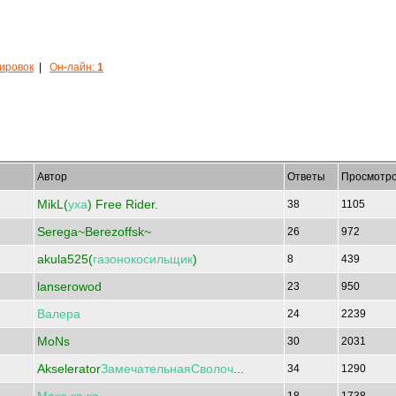
кировок
|
Он-лайн:
1
Автор
Ответы
Просмотр
MikL(
уха
) Free Rider.
38
1105
Serega~Berezoffsk~
26
972
akula525(
газонокосильщик
)
8
439
lanserowod
23
950
Валера
24
2239
MoNs
30
2031
Akselerator
ЗамечательнаяСволоч
...
34
1290