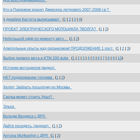
Для всех нуждающихся
Кто в Парковом хранит Джиксера литрового 2007-2008 г.в.?
4 декабря Кастета выписывают
(
1
|
2
|
3
|
4
)
ПРОЕКТ ЭЛЕКТРИЧЕСКОГО МОТОЦИКЛА ?ВОЛГА?
(
1
|
2
)
Небольшой офф по ремонту авто...
(
1
|
2
)
Алкогольные опыты над организмом! ПРОДОЛЖЕНИЕ 1 пост
(
1
|
2
|
3
)
Выбор первого мота и KTM 200 duke
(
1
|
2
|
3
|
4
|
5
|
6
|
7
|
8
|
9
|
10
)
Истории мотоциклов (видео)
НЕТ подорожанию топлива
(
1
|
2
)
Хелпп; Забрать посылочку из Москвы
Скольк может стоить Урал?
Эльза
Володю Валдиса с ДР!!!
Дайте посидеть. (эндуро).
(
1
|
2
)
Антона Morfeantyri с ДР!!!
(
1
|
2
)