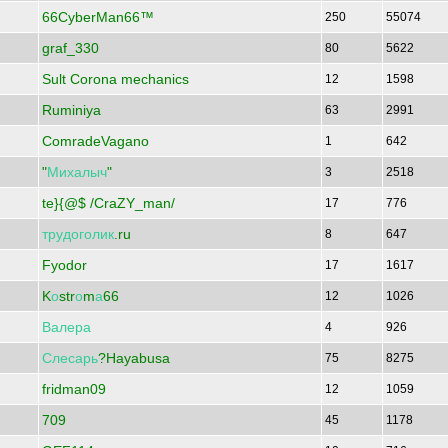
66CyberMan66™
250
55074
graf_330
80
5622
Sult Corona mechanics
12
1598
Ruminiya
63
2991
ComradeVagano
1
642
"
Михалыч
"
3
2518
te}{@$ /CraZY_man/
17
776
трудоголик
.ru
8
647
Fyodor
17
1617
K
о
str
о
m
а
66
12
1026
Валера
4
926
Слесарь
?Hayabusa
75
8275
fridman09
12
1059
709
45
1178