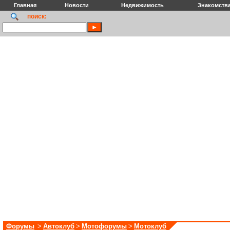
Главная
Новости
Недвижимость
Знакомств
поиск:
Форумы
>
Автоклуб
>
Мотофорумы
>
Мотоклуб