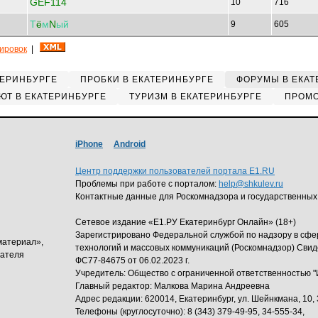
GEF114
10
716
Т
ё
м
N
ый
9
605
кировок
|
ТЕРИНБУРГЕ
ПРОБКИ В ЕКАТЕРИНБУРГЕ
ФОРУМЫ В ЕКАТ
ЮТ В ЕКАТЕРИНБУРГЕ
ТУРИЗМ В ЕКАТЕРИНБУРГЕ
ПРОМО
iPhone
Android
Центр поддержки пользователей портала E1.RU
Проблемы при работе с порталом:
help@shkulev.ru
Контактные данные для Роскомнадзора и государственных
Сетевое издание «Е1.РУ Екатеринбург Онлайн» (18+)
Зарегистрировано Федеральной службой по надзору в сф
материал»,
технологий и массовых коммуникаций (Роскомнадзор) Свид
дателя
ФС77-84675 от 06.02.2023 г.
Учредитель: Общество с ограниченной ответственность
Главный редактор: Малкова Марина Андреевна
Адрес редакции: 620014, Екатеринбург, ул. Шейнкмана, 10, 
Телефоны (круглосуточно): 8 (343) 379-49-95, 34-555-34,