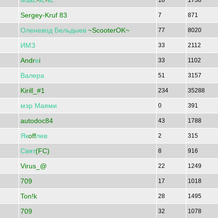
Макс
-
кс
-
кс
18
1738
Sergey-Kruf 83
7
871
Оленевод
Бельдыев
~ScooterOK~
77
8020
ИМЗ
33
2112
Andr
е
i
33
1102
Валера
51
3157
Kirill_#1
234
35288
мэр
Маями
0
391
autodoc84
43
1788
Як
off
лев
2
315
Свят
(FC)
8
916
Virus_@
22
1249
709
17
1018
Ton!k
28
1495
709
32
1078